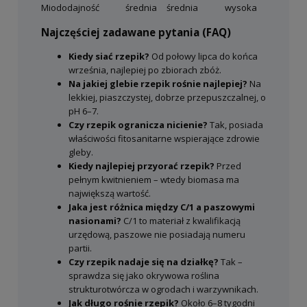
Miododajność
średnia
średnia
wysoka
Najczęściej zadawane pytania (FAQ)
Kiedy siać rzepik?
Od połowy lipca do końca
września, najlepiej po zbiorach zbóż.
Na jakiej glebie rzepik rośnie najlepiej?
Na
lekkiej, piaszczystej, dobrze przepuszczalnej, o
pH 6–7.
Czy rzepik ogranicza nicienie?
Tak, posiada
właściwości fitosanitarne wspierające zdrowie
gleby.
Kiedy najlepiej przyorać rzepik?
Przed
pełnym kwitnieniem – wtedy biomasa ma
największą wartość.
Jaka jest różnica między C/1 a paszowymi
nasionami?
C/1 to materiał z kwalifikacją
urzędową, paszowe nie posiadają numeru
partii.
Czy rzepik nadaje się na działkę?
Tak –
sprawdza się jako okrywowa roślina
strukturotwórcza w ogrodach i warzywnikach.
Jak długo rośnie rzepik?
Około 6–8 tygodni