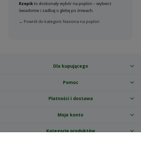
Rzepik
to doskonały wybór na poplon – wybierz
świadomie i zadbaj o glebę po żniwach.
← Powrót do kategorii: Nasiona na poplon
Dla kupującego
Pomoc
Płatności i dostawa
Moje konto
Kategorie produktów