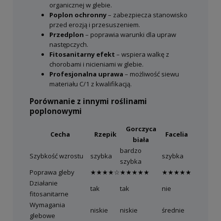
organicznej w glebie.
Wybierając nasiona rzepiku na poplon,
Poplon ochronny
– zabezpiecza stanowisko
inwestujesz w poprawę struktury gleby,
przed erozją i przesuszeniem.
ograniczenie chwastów oraz lepsze
Przedplon
– poprawia warunki dla upraw
przygotowanie stanowiska pod kolejne
następczych.
uprawy. To wydajne i odporne
Fitosanitarny efekt
– wspiera walkę z
chorobami i nicieniami w glebie.
rozwiązanie, które sprawdza się w
Profesjonalna uprawa
– możliwość siewu
różnych warunkach i przynosi wymierne
materiału C/1 z kwalifikacją.
korzyści w uprawie roślin.
Porównanie z innymi roślinami
poplonowymi
Gorczyca
Cecha
Rzepik
Facelia
biała
bardzo
Szybkość wzrostu
szybka
szybka
szybka
Poprawa gleby
★★★★☆
★★★★★
★★★★★
Działanie
tak
tak
nie
fitosanitarne
Wymagania
niskie
niskie
średnie
glebowe