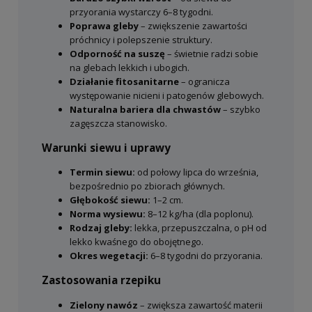
polowych, jak i w ogrodach
przyorania wystarczy 6–8 tygodni.
przydomowych.
Poprawa gleby
– zwiększenie zawartości
próchnicy i polepszenie struktury.
Nasiona rzepiku na poplon
znajdują
Odporność na suszę
– świetnie radzi sobie
zastosowanie nie tylko w poprawie gleby,
na glebach lekkich i ubogich.
ale również w mieszankach roślinnych.
Działanie fitosanitarne
– ogranicza
Roślina często wykorzystywana jest w
występowanie nicieni i patogenów glebowych.
kompozycjach na łąki kwietne oraz w
Naturalna bariera dla chwastów
– szybko
mieszankach miododajnych, ponieważ
zagęszcza stanowisko.
obficie kwitnie i przyciąga pszczoły oraz
Warunki siewu i uprawy
inne owady zapylające. Dodatkowo pełni
funkcję rośliny strukturalnej, wspierając
Termin siewu:
od połowy lipca do września,
rozwój innych gatunków.
bezpośrednio po zbiorach głównych.
Głębokość siewu:
1–2 cm.
Rzepik może być wysiewany samodzielnie
Norma wysiewu:
8–12 kg/ha (dla poplonu).
lub w połączeniu z innymi roślinami, takimi
Rodzaj gleby:
lekka, przepuszczalna, o pH od
jak
facelia
,
gorczyca
czy
rośliny
lekko kwaśnego do obojętnego.
motylkowate
, co dodatkowo zwiększa
Okres wegetacji:
6–8 tygodni do przyorania.
efektywność biologiczną uprawy. Szybkie
Zastosowania rzepiku
kiełkowanie oraz intensywny rozwój
sprawiają, że doskonale nadaje się do
Zielony nawóz
– zwiększa zawartość materii
przyorania zarówno jesienią, jak i wiosną.