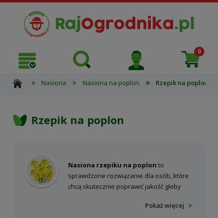
»
»
»
Nasiona
Nasiona na poplon
Rzepik na poplon
Rzepik na poplon
Nasiona rzepiku na poplon
to
sprawdzone rozwiązanie dla osób, które
chcą skutecznie poprawić jakość gleby
oraz efektywnie wykorzystać okres po
Pokaż więcej
zbiorach roślin głównych. Rzepik - to