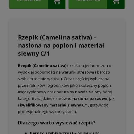
efektywne narzędzie do poprawy
struktury i żyzności gleby. Po
rozdrobnieniu i przyoraniu zielonej masy
działa jak wartościowy nawóz zielony,
wzbogacając podłoże w materię
Rzepik (Camelina sativa) –
organiczną i składniki pokarmowe. Gleba
nasiona na poplon i materiał
staje się bardziej przepuszczalna, lepiej
zatrzymuje wodę i sprzyja rozwojowi
siewny C/1
mikroorganizmów glebowych, co
przekłada się na lepsze warunki dla
Rzepik (Camelina sativa)
to roślina jednoroczna o
kolejnych upraw.
wysokiej odporności na warunki stresowe i bardzo
szybkim tempie wzrostu. Coraz częściej wybierana
Dużą zaletą rzepiku jest jego
przez rolników i ogrodników jako skuteczny poplon
uniwersalność glebowa. Roślina dobrze
międzyplonowy oraz naturalny nawóz zielony. W tej
radzi sobie na glebach słabszych, lekkich i
kategorii znajdziesz zarówno
nasiona paszowe
, jak
piaszczystych, gdzie inne gatunki mogą
i
kwalifikowany materiał siewny C/1
, gotowy do
mieć ograniczone możliwości wzrostu.
profesjonalnego wykorzystania.
Dzięki temu może być z powodzeniem
wykorzystywana na różnych
Dlaczego warto wysiewać rzepik?
stanowiskach, zarówno w uprawach
Bardzo szybki wzrost
– od siewu do