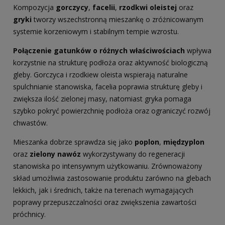
Kompozycja
gorczycy
,
facelii
,
rzodkwi oleistej
oraz
gryki
tworzy wszechstronną mieszankę o zróżnicowanym
systemie korzeniowym i stabilnym tempie wzrostu.
Połączenie gatunków o różnych właściwościach
wpływa
korzystnie na strukturę podłoża oraz aktywność biologiczną
gleby. Gorczyca i rzodkiew oleista wspierają naturalne
spulchnianie stanowiska, facelia poprawia strukturę gleby i
zwiększa ilość zielonej masy, natomiast gryka pomaga
szybko pokryć powierzchnię podłoża oraz ograniczyć rozwój
chwastów.
Mieszanka dobrze sprawdza się jako
poplon
,
międzyplon
oraz
zielony nawóz
wykorzystywany do regeneracji
stanowiska po intensywnym użytkowaniu. Zrównoważony
skład umożliwia zastosowanie produktu zarówno na glebach
lekkich, jak i średnich, także na terenach wymagających
poprawy przepuszczalności oraz zwiększenia zawartości
próchnicy.