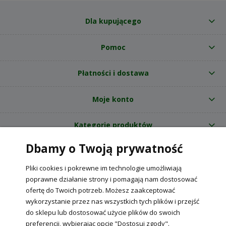
Dla kupującego
Pomoc
Płatności i dostawa
Moje konto
Kategorie produktów
Dbamy o Twoją prywatność
O nas
Pliki cookies i pokrewne im technologie umożliwiają
Internetowy sklep ogrodniczy z nasionami RajOgrodnika.pl
|
poprawne działanie strony i pomagają nam dostosować
NIP: 6090037061, REGON: 260240470 | Czarnca, ul. Tęczowa 31, 29-100
ofertę do Twoich potrzeb. Możesz zaakceptować
Włoszczowa
wykorzystanie przez nas wszystkich tych plików i przejść
do sklepu lub dostosować użycie plików do swoich
preferencji, wybierając opcję "Dostosuj zgody".
POKAŻ PEŁNĄ WERSJĘ STRONY