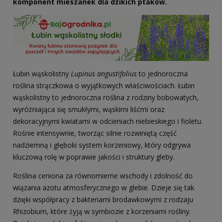
komponent mieszanek dla dzikich ptaków.
Łubin wąskolistny
Lupinus angustifolius
to jednoroczna
roślina strączkowa o wyjątkowych właściwościach. Łubin
wąskolistny to jednoroczna roślina z rodziny bobowatych,
wyróżniająca się smukłymi, wąskimi liśćmi oraz
dekoracyjnymi kwiatami w odcieniach niebieskiego i fioletu.
Rośnie intensywnie, tworząc silnie rozwiniętą część
nadziemną i głęboki system korzeniowy, który odgrywa
kluczową rolę w poprawie jakości i struktury gleby.
Roślina ceniona za równomierne wschody i zdolność do
wiązania azotu atmosferycznego w glebie. Dzieje się tak
dzięki współpracy z bakteriami brodawkowymi z rodzaju
Rhizobium, które żyją w symbiozie z korzeniami rośliny.