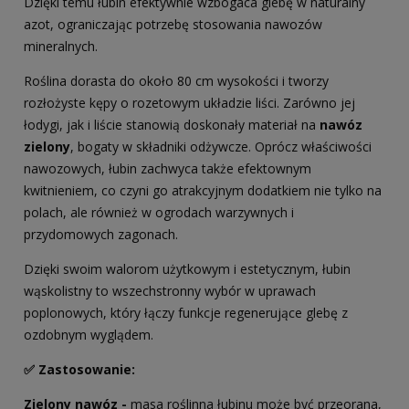
Dzięki temu łubin efektywnie wzbogaca glebę w naturalny
azot, ograniczając potrzebę stosowania nawozów
mineralnych.
Roślina dorasta do około 80 cm wysokości i tworzy
rozłożyste kępy o rozetowym układzie liści. Zarówno jej
łodygi, jak i liście stanowią doskonały materiał na
nawóz
zielony
, bogaty w składniki odżywcze. Oprócz właściwości
nawozowych, łubin zachwyca także efektownym
kwitnieniem, co czyni go atrakcyjnym dodatkiem nie tylko na
polach, ale również w ogrodach warzywnych i
przydomowych zagonach.
Dzięki swoim walorom użytkowym i estetycznym, łubin
wąskolistny to wszechstronny wybór w uprawach
poplonowych, który łączy funkcje regenerujące glebę z
ozdobnym wyglądem.
✅ Zastosowanie:
Zielony nawóz -
masa roślinna łubinu może być przeorana,