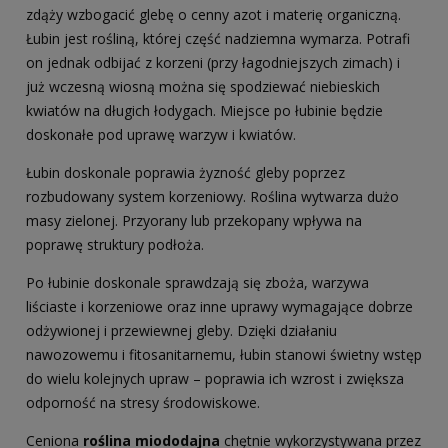
zdąży wzbogacić glebę o cenny azot i materię organiczną.
Łubin jest rośliną, której część nadziemna wymarza. Potrafi
on jednak odbijać z korzeni (przy łagodniejszych zimach) i
już wczesną wiosną można się spodziewać niebieskich
kwiatów na długich łodygach. Miejsce po łubinie będzie
doskonałe pod uprawę warzyw i kwiatów.
Łubin doskonale poprawia żyzność gleby poprzez
rozbudowany system korzeniowy. Roślina wytwarza dużo
masy zielonej. Przyorany lub przekopany wpływa na
poprawę struktury podłoża.
Po łubinie doskonale sprawdzają się zboża, warzywa
liściaste i korzeniowe oraz inne uprawy wymagające dobrze
odżywionej i przewiewnej gleby. Dzięki działaniu
nawozowemu i fitosanitarnemu, łubin stanowi świetny wstęp
do wielu kolejnych upraw – poprawia ich wzrost i zwiększa
odporność na stresy środowiskowe.
Ceniona
roślina miododajna
chętnie wykorzystywana przez