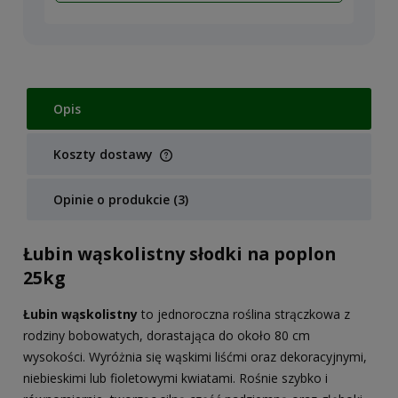
Opis
Koszty dostawy
Cena nie zawiera ewentualnych kosztów płatności
Opinie o produkcie (3)
Łubin wąskolistny słodki na poplon
25kg
Łubin wąskolistny
to jednoroczna roślina strączkowa z
rodziny bobowatych, dorastająca do około 80 cm
wysokości. Wyróżnia się wąskimi liśćmi oraz dekoracyjnymi,
niebieskimi lub fioletowymi kwiatami. Rośnie szybko i