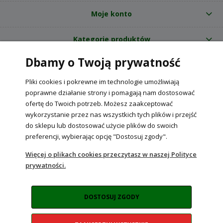
Moje konto
Kategorie produktów
Dbamy o Twoją prywatność
O nas
Pliki cookies i pokrewne im technologie umożliwiają
Internetowy sklep ogrodniczy z nasionami RajOgrodnika.pl
|
poprawne działanie strony i pomagają nam dostosować
NIP: 6090037061, REGON: 260240470 | Czarnca, ul. Tęczowa 31, 29-100
ofertę do Twoich potrzeb. Możesz zaakceptować
Włoszczowa
wykorzystanie przez nas wszystkich tych plików i przejść
do sklepu lub dostosować użycie plików do swoich
preferencji, wybierając opcję "Dostosuj zgody".
POKAŻ PEŁNĄ WERSJĘ STRONY
Więcej o plikach cookies przeczytasz w naszej Polityce
prywatności.
Sklep internetowy Shoper Premium
DOSTOSUJ ZGODY