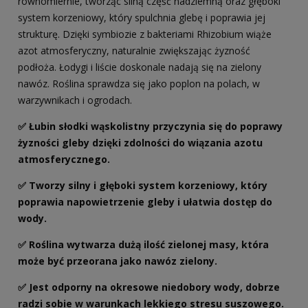
równomiernie, tworząc silną część nadziemną oraz głęboki
system korzeniowy, który spulchnia glebę i poprawia jej
strukturę. Dzięki symbiozie z bakteriami Rhizobium wiąże
azot atmosferyczny, naturalnie zwiększając żyzność
podłoża. Łodygi i liście doskonale nadają się na zielony
nawóz. Roślina sprawdza się jako poplon na polach, w
warzywnikach i ogrodach.
✅ Łubin słodki wąskolistny przyczynia się do poprawy
żyzności gleby dzięki zdolności do wiązania azotu
atmosferycznego.
✅ Tworzy silny i głęboki system korzeniowy, który
poprawia napowietrzenie gleby i ułatwia dostęp do
wody.
✅ Roślina wytwarza dużą ilość zielonej masy, która
może być przeorana jako nawóz zielony.
✅ Jest odporny na okresowe niedobory wody, dobrze
radzi sobie w warunkach lekkiego stresu suszowego.