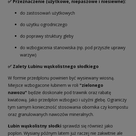
✅ Przeznaczenie (użytkowe, niepaszowe i niesiewne):
do zastosowań użytkowych
do użytku ogrodniczego
do poprawy struktury gleby
do wzbogacenia stanowiska (np. pod przyszłe uprawy
warzyw)
✅ Zalety Łubinu wąskolistnego słodkiego
W formie przedplonu powinien być wysiewany wiosną.
Miejsce wzbogacone łubinem w roli
"zielonego
nawozu"
będzie doskonałe pod trawnik oraz rabatę
kwiatową. Jako przedplon wzbogaci i użyźni glebę. Ograniczy
tym samym konieczność stosowania obornika czy kompostu
oraz granulowanych nawozów mineralnych.
Łubin wąskolistny słodki
sprawdzi się również jako
poplon. Wysiany późnym latem już raczej nie zakwitnie ale