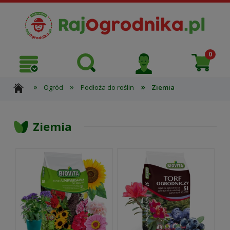
»
»
»
Ogród
Podłoża do roślin
Ziemia
Ziemia