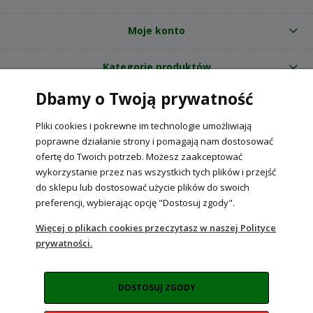
Moje konto
Kategorie produktów
Dbamy o Twoją prywatność
O nas
Pliki cookies i pokrewne im technologie umożliwiają
Internetowy sklep ogrodniczy z nasionami RajOgrodnika.pl
|
poprawne działanie strony i pomagają nam dostosować
NIP: 6090037061, REGON: 260240470 | Czarnca, ul. Tęczowa 31, 29-100
ofertę do Twoich potrzeb. Możesz zaakceptować
Włoszczowa
wykorzystanie przez nas wszystkich tych plików i przejść
do sklepu lub dostosować użycie plików do swoich
preferencji, wybierając opcję "Dostosuj zgody".
POKAŻ PEŁNĄ WERSJĘ STRONY
Więcej o plikach cookies przeczytasz w naszej Polityce
prywatności.
Sklep internetowy Shoper Premium
DOSTOSUJ ZGODY