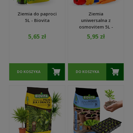
Ziemia do paproci
Ziemia
5L - Biovita
uniwersalna z
osmovitem 5L -
Biovita
5,65 zł
5,95 zł
DO KOSZYKA
DO KOSZYKA