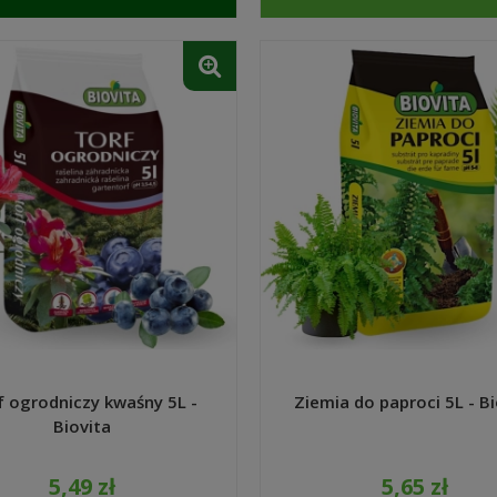
f ogrodniczy kwaśny 5L -
Ziemia do paproci 5L - Bi
Biovita
5,49 zł
5,65 zł