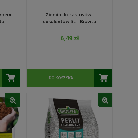
óknem
Ziemia do kaktusów i
ta
sukulentów 5L - Biovita
6,49 zł
DO KOSZYKA