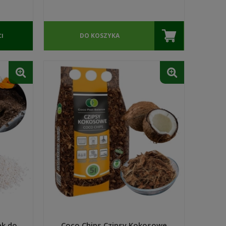
DO KOSZYKA
I
ek do
Coco Chips Czipsy Kokosowe