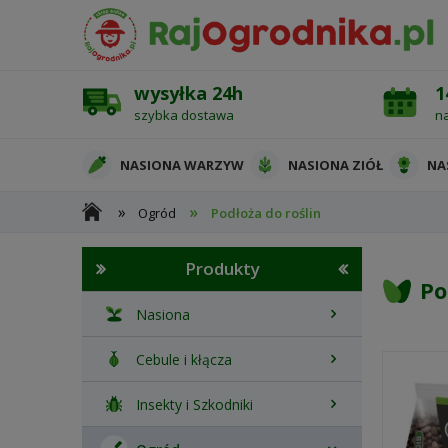
wysyłka 24h
1
szybka dostawa
n
NASIONA WARZYW
NASIONA ZIÓŁ
NA
»
»
Ogród
Podłoża do roślin
OCHRONA ROŚLIN
Produkty
Po
Nasiona
Cebule i kłącza
Insekty i Szkodniki