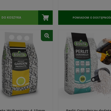
DO KOSZYKA
POWIADOM O DOSTĘPNOŚC
eks Wulkaniczny 4-15mm
Perlit Ogrodniczy dodat