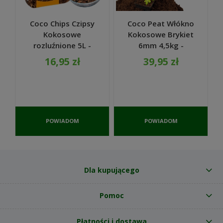
Coco Chips Czipsy
Coco Peat Włókno
Kokosowe
Kokosowe Brykiet
rozluźnione 5L -
6mm 4,5kg -
Biovita
Biovita
16,95 zł
39,95 zł
POWIADOM
POWIADOM
O
O
DOSTĘPNOŚCI
DOSTĘPNOŚCI
Dla kupującego
Pomoc
Płatności i dostawa