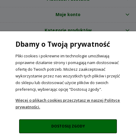
Moje konto
Kategorie produktów
Dbamy o Twoją prywatność
O nas
Pliki cookies i pokrewne im technologie umożliwiają
Internetowy sklep ogrodniczy z nasionami RajOgrodnika.pl
|
poprawne działanie strony i pomagają nam dostosować
NIP: 6090037061, REGON: 260240470 | Czarnca, ul. Tęczowa 31, 29-100
ofertę do Twoich potrzeb. Możesz zaakceptować
Włoszczowa
wykorzystanie przez nas wszystkich tych plików i przejść
do sklepu lub dostosować użycie plików do swoich
preferencji, wybierając opcję "Dostosuj zgody".
POKAŻ PEŁNĄ WERSJĘ STRONY
Więcej o plikach cookies przeczytasz w naszej Polityce
prywatności.
Sklep internetowy Shoper Premium
DOSTOSUJ ZGODY