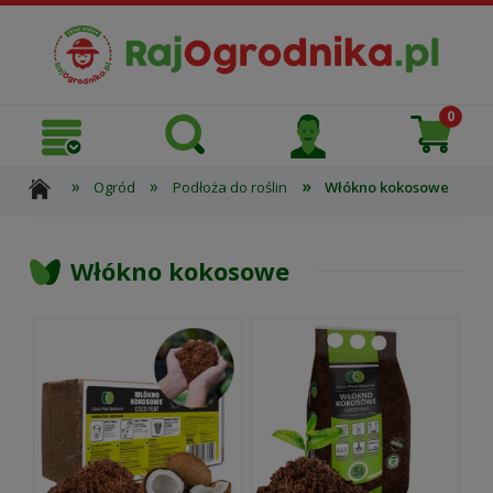
»
»
»
Ogród
Podłoża do roślin
Włókno kokosowe
Włókno kokosowe