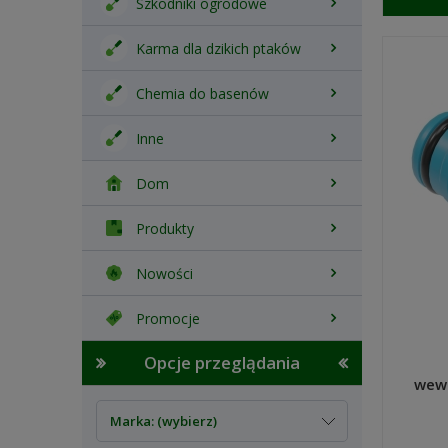
Szkodniki ogrodowe
Karma dla dzikich ptaków
Chemia do basenów
Inne
Dom
Produkty
Nowości
Promocje
Opcje przeglądania
wewn
Marka: (wybierz)