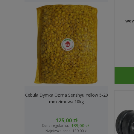
wew
Cebula Dymka Ozima Senshyu Yellow 5-20
Cebula Dymk
mm zimowa 10kg
2
125,00 zł
139,00 zł
Cena regularna:
Cena
Najniższa cena:
139,00 zł
Na