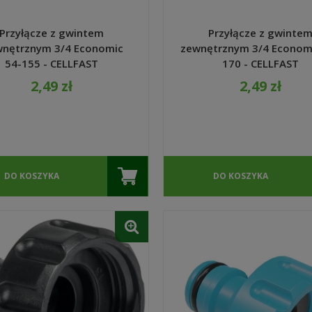
Przyłącze z gwintem
Przyłącze z gwinte
nętrznym 3/4 Economic
zewnętrznym 3/4 Economi
54-155 - CELLFAST
170 - CELLFAST
2,49 zł
2,49 zł
DO KOSZYKA
DO KOSZYKA
a Senshyu Yellow Ozima 20-
5 mm zimowa 10kg
105,00 zł
139,00 zł
 regularna:
jniższa cena:
139,00 zł