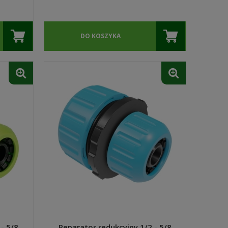
DO KOSZYKA
- 5/8
Reparator redukcyjny 1/2 - 5/8