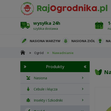
wysyłka 24h
1
szybka dostawa
n
NASIONA WARZYW
NASIONA ZIÓŁ
NA
»
»
Ogród
Nawadnianie
OCHRONA ROŚLIN
Produkty
Na
Nasiona
Cebule i kłącza
Insekty i Szkodniki