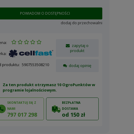
POWIADOM O DOSTĘPNOŚCI
dodaj do przechowalni
ena:
zapytaj o
produkt
rka:
d produktu:
5907553508210
dodaj opinię
Za ten produkt otrzymasz 10 OgroPunktów w
programie lojalnościowym
.
SKONTAKTUJ SIĘ Z
BEZPŁATNA
NAMI
DOSTAWA
797 017 298
od 150 zł