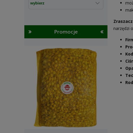
moż
mak
Zraszacz
narzędzi 
Promocje
Fir
Pro
Kod
Ciś
Opa
Tec
Rod