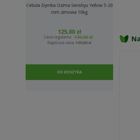
Cebula Dymka Ozima Senshyu Yellow 5-20
Cebula Dymk
mm zimowa 10kg
2
125,00 zł
Na
139,00 zł
Cena regularna:
Cena
Najniższa cena:
139,00 zł
Na
DO KOSZYKA