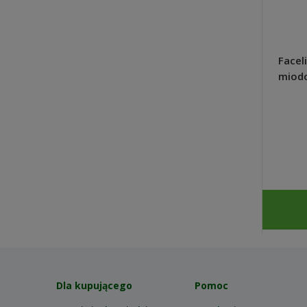
Planton S nawóz do surfinii,
Faceli
petunii kaskadowych, werben
miodo
200g - Plantpol Zaborze
szybk
10,24 zł
DO KOSZYKA
Dla kupującego
Pomoc