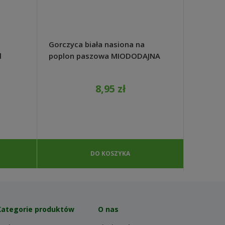
Gorczyca biała nasiona na
Nawóz M
l
poplon paszowa MIODODAJNA
ogórków
1kg - REDUM
8,95 zł
DO KOSZYKA
Kategorie produktów
O nas