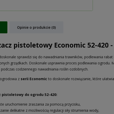
Opinie o produkcie (0)
zacz pistoletowy Economic 52-420 
doskonale sprawdzi się do nawadniania trawników, podlewania rabat kw
nych grządkach. Doskonale usprawnia proces podlewania ogrodu. Moż
 podczas codziennego nawadniania roślin ozdobnych.
 ogrodowa z
serii Economic
to doskonałe rozwiązanie, które ułatw
 pistoletowy do ogrodu 52-420:
ste uruchomienie zraszania za pomocą przycisku,
zanie delikatne z możliwością regulacji siły strumienia wody,