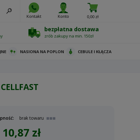
Kontakt
Konto
0,00 zł
bezpłatna dostawa
ny
zrób zakupy na min. 150zł
JNE
NASIONA NA POPLON
CEBULE I KŁĄCZA
- CELLFAST
pność:
brak towaru
10,87 zł