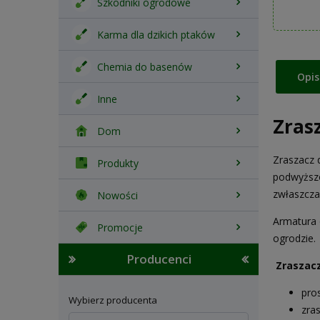
Szkodniki ogrodowe
Karma dla dzikich ptaków
Chemia do basenów
Opis
Inne
Zras
Dom
Zraszacz 
Produkty
podwyższo
zwłaszcza
Nowości
Armatura
Promocje
ogrodzie.
Producenci
Zraszacz
pro
Wybierz producenta
zras