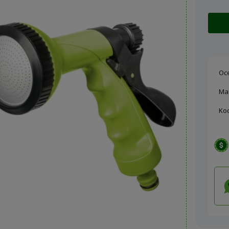
Oc
Ma
Ko