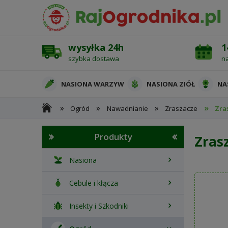
wysyłka 24h
1
szybka dostawa
n
NASIONA WARZYW
NASIONA ZIÓŁ
NA
»
»
»
»
Ogród
Nawadnianie
Zraszacze
Zra
OCHRONA ROŚLIN
Produkty
Zras
Nasiona
Cebule i kłącza
Insekty i Szkodniki