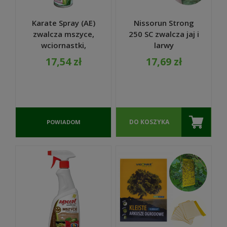
Karate Spray (AE)
Nissorun Strong
zwalcza mszyce,
250 SC zwalcza jaj i
wciornastki,
larwy
przędziorki,
przędziorków 5 ml
17,54 zł
17,69 zł
gąsienice motyli
- Agrecol
300ml - SUMIN
DO KOSZYKA
POWIADOM
O
DOSTĘPNOŚCI