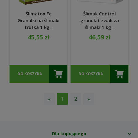
Ślimatox Fe
Ślimak Control
Granulki na ślimaki
granulat zwalcza
trutka 1 kg -
ślimaki 1 kg -
Agrecol
Target
45,55 zł
46,59 zł
DO KOSZYKA
DO KOSZYKA
«
1
2
»
Dla kupującego