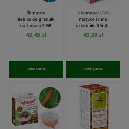
Ślimatox
NeemAzal -T/S
niebieskie granulki
mszyce i inne
na ślimaki 5 GB
szkodniki 30ml -
TRUTKA 1kg -
Biocont
42,45 zł
43,28 zł
Agrecol
POWIADOM
POWIADOM
O
O
DOSTĘPNOŚCI
DOSTĘPNOŚCI