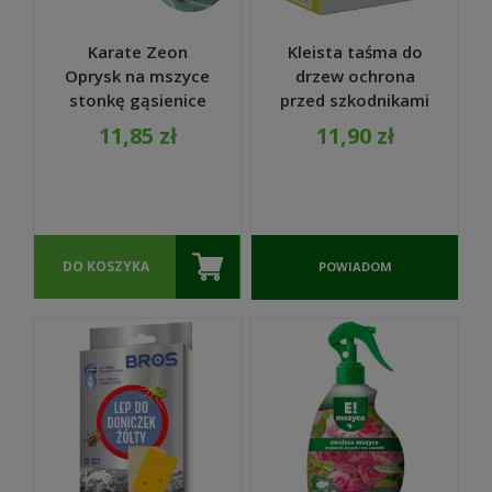
Karate Zeon
Kleista taśma do
Oprysk na mszyce
drzew ochrona
stonkę gąsienice
przed szkodnikami
050 CS 5ml -
5m - VACO
11,85 zł
11,90 zł
Agrecol
DO KOSZYKA
POWIADOM
O
DOSTĘPNOŚCI