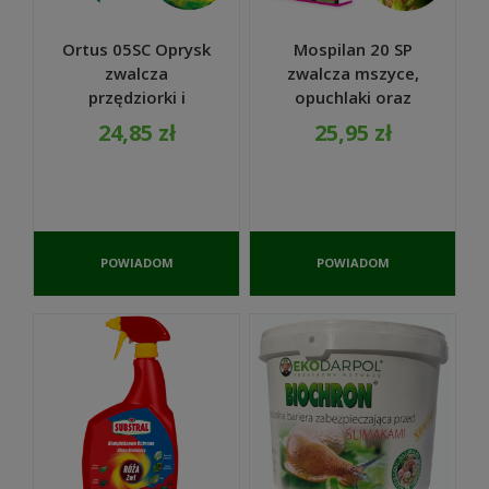
Ortus 05SC Oprysk
Mospilan 20 SP
zwalcza
zwalcza mszyce,
przędziorki i
opuchlaki oraz
szpeciele 30 ml -
stonkę
24,85 zł
25,95 zł
Agrecol
ziemniaczaną 10 g
- SUMIN
POWIADOM
POWIADOM
O
O
DOSTĘPNOŚCI
DOSTĘPNOŚCI