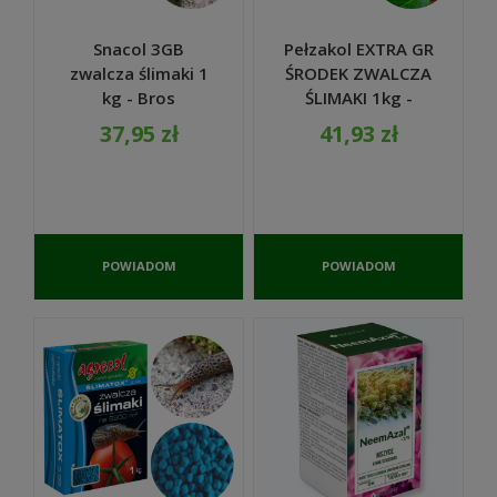
Snacol 3GB
Pełzakol EXTRA GR
zwalcza ślimaki 1
ŚRODEK ZWALCZA
kg - Bros
ŚLIMAKI 1kg -
SUMIN
37,95 zł
41,93 zł
POWIADOM
POWIADOM
O
O
DOSTĘPNOŚCI
DOSTĘPNOŚCI