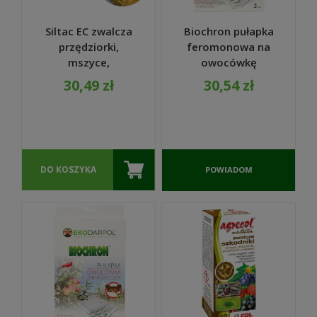
Siltac EC zwalcza
Biochron pułapka
przędziorki,
feromonowa na
mszyce,
owocówkę
miseczniki,
śliwkóweczkę 2szt.
30,49 zł
30,54 zł
miodówki 20ml -
- EKODARPOL
SUMIN
DO KOSZYKA
POWIADOM
O
DOSTĘPNOŚCI