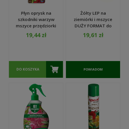
Płyn oprysk na
Żółty LEP na
szkodniki warzyw
ziemiórki i mszyce
mszyce przędziorki
DUŻY FORMAT do
500 ml - Agrecol
ogrodu 10 szt. -
19,44 zł
19,61 zł
Natura
Vigonez
DO KOSZYKA
POWIADOM
O
DOSTĘPNOŚCI