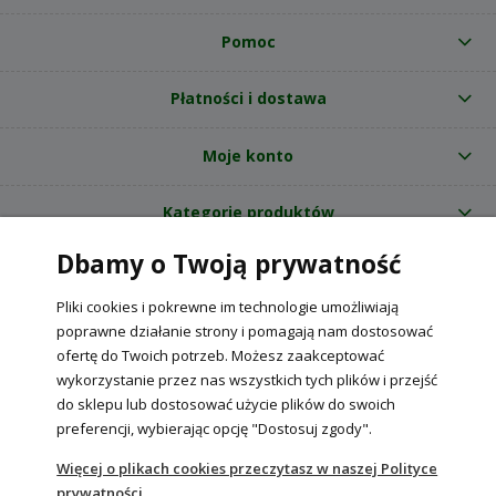
Pomoc
Płatności i dostawa
Moje konto
Kategorie produktów
Dbamy o Twoją prywatność
O nas
Pliki cookies i pokrewne im technologie umożliwiają
Internetowy sklep ogrodniczy z nasionami RajOgrodnika.pl
|
poprawne działanie strony i pomagają nam dostosować
NIP: 6090037061, REGON: 260240470 | Czarnca, ul. Tęczowa 31, 29-100
ofertę do Twoich potrzeb. Możesz zaakceptować
Włoszczowa
wykorzystanie przez nas wszystkich tych plików i przejść
do sklepu lub dostosować użycie plików do swoich
preferencji, wybierając opcję "Dostosuj zgody".
POKAŻ PEŁNĄ WERSJĘ STRONY
Więcej o plikach cookies przeczytasz w naszej Polityce
prywatności.