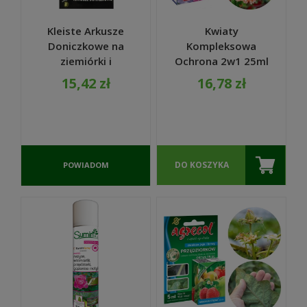
Kleiste Arkusze
Kwiaty
Doniczkowe na
Kompleksowa
ziemiórki i
Ochrona 2w1 25ml
szkodniki 10 szt. -
- Substral
15,42 zł
16,78 zł
Vigonez
DO KOSZYKA
POWIADOM
O
DOSTĘPNOŚCI