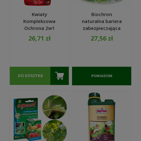
Kwiaty
Biochron
Kompleksowa
naturalna bariera
Ochrona 2w1
zabezpieczająca
Spray 800ml -
przed ślimakami
26,71 zł
27,56 zł
Substral
1,5 kg -
EKODARPOL
DO KOSZYKA
POWIADOM
O
DOSTĘPNOŚCI