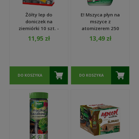
Żółty lep do
E! Mszyca płyn na
doniczek na
mszyce z
ziemiórki 10 szt. -
atomizerem 250
Bros
ml - Bros
11,95 zł
13,49 zł
DO KOSZYKA
DO KOSZYKA