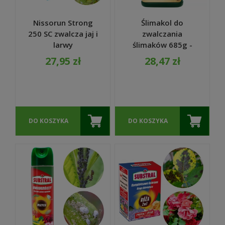
Nissorun Strong
Ślimakol do
250 SC zwalcza jaj i
zwalczania
larwy
ślimaków 685g -
przędziorków 10
Substral
27,95 zł
28,47 zł
ml - Agrecol
DO KOSZYKA
DO KOSZYKA