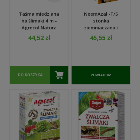
Taśma miedziana
NeemAzal -T/S
na ślimaki 4 m -
stonka
Agrecol Natura
ziemniaczana i
inne szkodniki
44,52 zł
45,55 zł
30ml - Biocont
DO KOSZYKA
POWIADOM
O
DOSTĘPNOŚCI