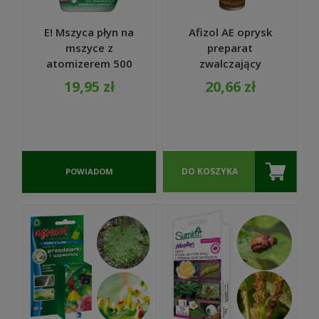
E! Mszyca płyn na
Afizol AE oprysk
mszyce z
preparat
atomizerem 500
zwalczający
ml - Bros
mszyce 300 ml -
19,95 zł
20,66 zł
Agrecol Natura
DO KOSZYKA
POWIADOM
O
DOSTĘPNOŚCI