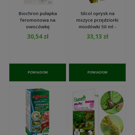
Biochron pułapka
Silcol oprysk na
feromonowa na
mszyce przędziorki
owocówkę
miodówki 50 ml -
jabłkóweczkę 2szt.
Agrecol Natura
30,54 zł
33,13 zł
- EKODARPOL
POWIADOM
POWIADOM
O
O
DOSTĘPNOŚCI
DOSTĘPNOŚCI