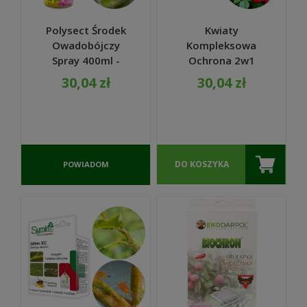
Polysect Środek
Kwiaty
Owadobójczy
Kompleksowa
Spray 400ml -
Ochrona 2w1
Substral
100ml - Substral
30,04 zł
30,04 zł
DO KOSZYKA
POWIADOM
O
DOSTĘPNOŚCI