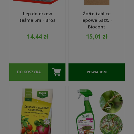
Lep do drzew
Żółte tablice
taśma 5m - Bros
lepowe 5szt. -
Biocont
14,44 zł
15,01 zł
DO KOSZYKA
POWIADOM
O
DOSTĘPNOŚCI