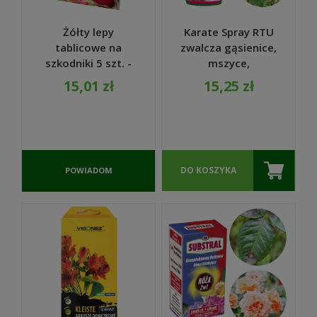
Żółty lepy
Karate Spray RTU
tablicowe na
zwalcza gąsienice,
szkodniki 5 szt. -
mszyce,
Target
wciornastki,
15,01 zł
15,25 zł
miseczniki, 500ml -
SUMIN
DO KOSZYKA
POWIADOM
O
DOSTĘPNOŚCI