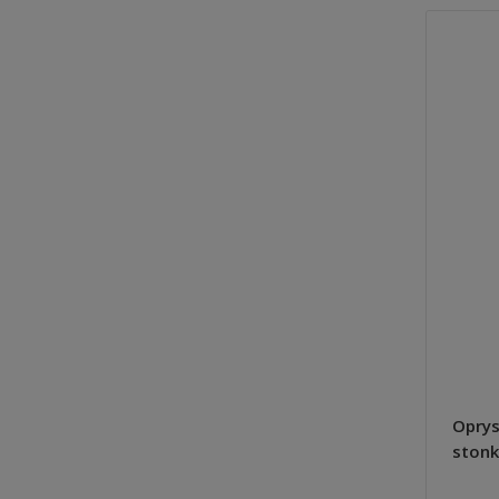
Oprys
stonk
Agrec