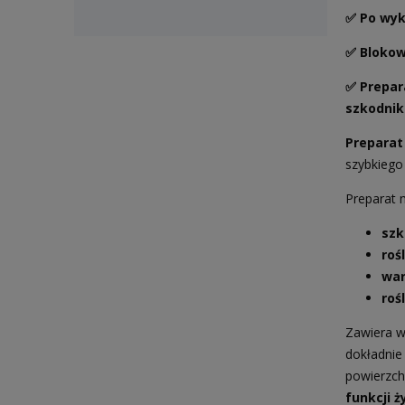
✅
Po wyk
✅ Blokow
✅ Prepar
szkodnik
Preparat 
szybkiego
Preparat
szk
roś
wa
roś
Zawiera w
dokładnie 
powierzch
funkcji 