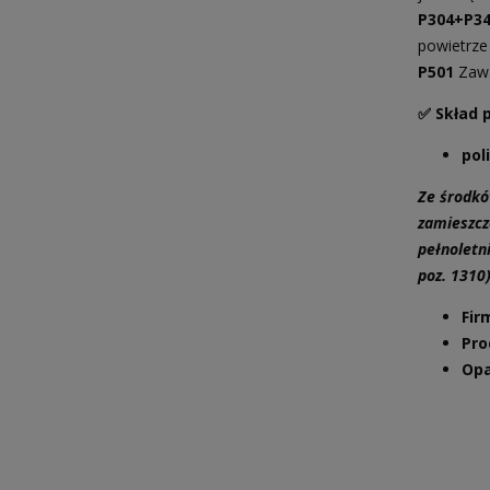
P304+P3
powietrze
P501
Zawa
✅ Skład 
pol
Ze środkó
zamieszcz
pełnoletn
poz. 1310
Fir
Pro
Op