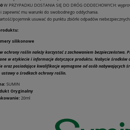
40
W PRZYPADKU DOSTANIA SIĘ DO DRÓG ODDECHOWYCH: wyprowadz
 i zapewnić mu warunki do swobodnego oddychania.
rtość/pojemnik usuwać do punktu zbiórki odpadów niebezpiecznych
produktu:
imery silikonowe
w ochrony roślin należy korzystać z zachowaniem bezpieczeństwa. P
one w etykiecie i informacje dotyczące produktu. Nabycie środków
ie oraz posiadające kwalifikacje wymagane od osób nabywających śro
) ustawy o środkach ochrony roślin.
ma:
SUMIN
dukt Oryginalny
akowanie:
20ml