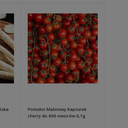
ińska
Pomidor Malinowy Kapturek
Ogórek
cherry do 600 owoców 0,1g
nasiona
nasiona TORSEED