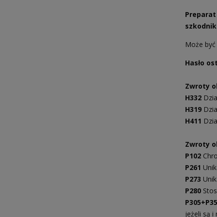
Preparat
szkodnik
Może być 
Hasło o
Zwroty o
H332
Dzia
H319
Dzia
H411
Dzia
Zwroty ok
P102
Chro
P261
Unik
P273
Unik
P280
Stos
P305+P3
jeżeli są 