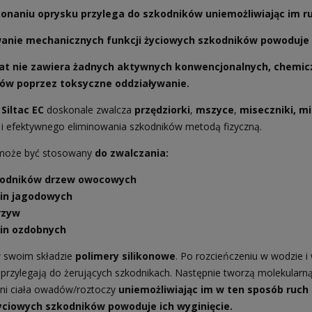
onaniu oprysku przylega do szkodników uniemożliwiając im ruc
anie mechanicznych funkcji życiowych szkodników powoduje i
at nie zawiera żadnych aktywnych konwencjonalnych, chemicz
ów poprzez toksyczne oddziaływanie.
Siltac EC
doskonale zwalcza
przędziorki
,
mszyce
,
miseczniki, m
 i efektywnego eliminowania szkodników metodą fizyczną.
 może być stosowany
do zwalczania:
odników drzew owocowych
lin jagodowych
rzyw
lin ozdobnych
 swoim składzie
polimery silikonowe
. Po rozcieńczeniu w wodzie i
przylegają do żerujących szkodnikach. Następnie tworzą molekularną s
ni ciała owadów/roztoczy
uniemożliwiając im w ten sposób ruch 
życiowych szkodników powoduje ich wyginięcie.