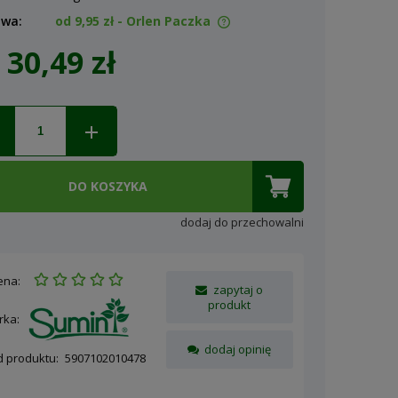
awa:
od 9,95 zł
- Orlen Paczka
30,49 zł
ena nie zawiera ewentualnych
osztów płatności
DO KOSZYKA
dodaj do przechowalni
ena:
zapytaj o
produkt
rka:
dodaj opinię
d produktu:
5907102010478