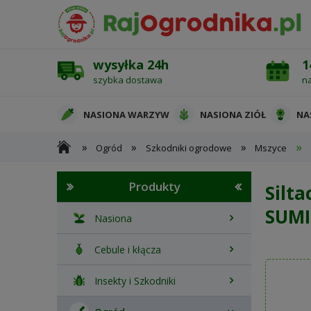
wysyłka 24h
1
szybka dostawa
n
NASIONA WARZYW
NASIONA ZIÓŁ
NA
»
»
»
»
Ogród
Szkodniki ogrodowe
Mszyce
OCHRONA ROŚLIN
Produkty
Silta
SUM
Nasiona
Cebule i kłącza
Insekty i Szkodniki