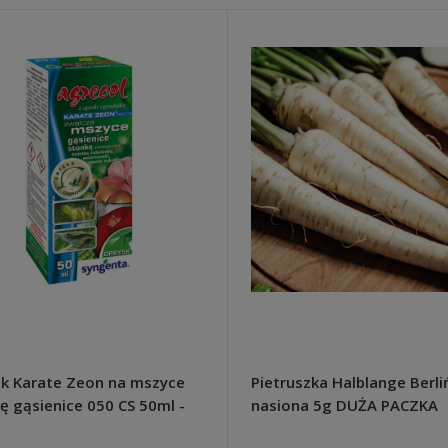
k Karate Zeon na mszyce
Pietruszka Halblange Berl
ę gąsienice 050 CS 50ml -
nasiona 5g DUŻA PACZKA
ol
NASION - Raj Ogrodnika