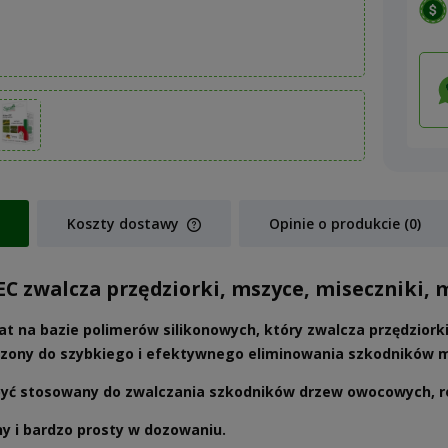
Koszty dostawy
Opinie o produkcie (0)
Cena nie zawiera ewentualnych koszt
 EC zwalcza przędziorki, mszyce, miseczniki
płatności
at na bazie polimerów silikonowych, który zwalcza przędziorki
zony do szybkiego i efektywnego eliminowania szkodników m
yć stosowany do zwalczania szkodników drzew owocowych, roś
y i bardzo prosty w dozowaniu.