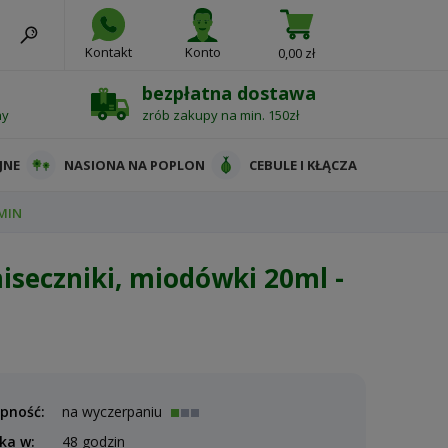
Kontakt
Konto
0,00 zł
bezpłatna dostawa
ny
zrób zakupy na min. 150zł
JNE
NASIONA NA POPLON
CEBULE I KŁĄCZA
UMIN
miseczniki, miodówki 20ml -
pność:
na wyczerpaniu
ka w:
48 godzin