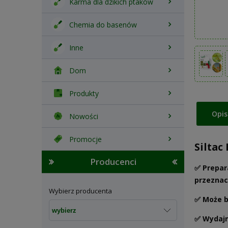
Karma dla dzikich ptaków
Chemia do basenów
Inne
Dom
Produkty
Opis
Nowości
Promocje
Siltac
Producenci
✅ Prepar
przeznac
Wybierz producenta
✅ Może b
✅ Wydajn