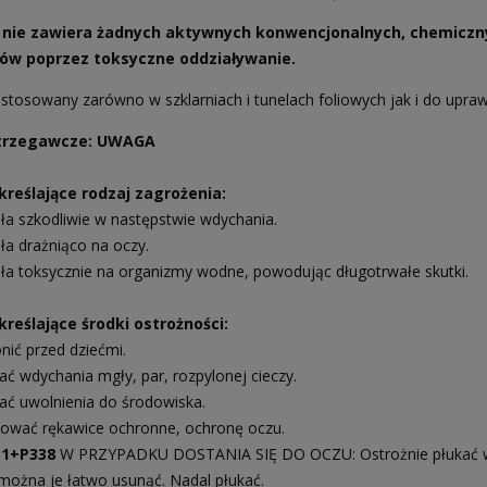
 nie zawiera żadnych aktywnych konwencjonalnych, chemiczny
ów poprzez toksyczne oddziaływanie.
stosowany zarówno w szklarniach i tunelach foliowych jak i do upra
strzegawcze: UWAGA
kreślające rodzaj zagrożenia:
ła szkodliwie w następstwie wdychania.
ła drażniąco na oczy.
ła toksycznie na organizmy wodne, powodując długotrwałe skutki.
reślające środki ostrożności:
nić przed dziećmi.
ać wdychania mgły, par, rozpylonej cieczy.
ać uwolnienia do środowiska.
ować rękawice ochronne, ochronę oczu.
51+P338
W PRZYPADKU DOSTANIA SIĘ DO OCZU: Ostrożnie płukać wod
i można je łatwo usunąć. Nadal płukać.