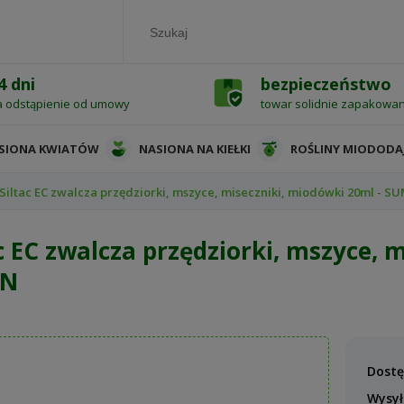
4 dni
bezpieczeństwo
a odstąpienie od umowy
towar solidnie zapakowa
SIONA KWIATÓW
NASIONA NA KIEŁKI
ROŚLINY MIODODA
Siltac EC zwalcza przędziorki, mszyce, miseczniki, miodówki 20ml - S
c EC zwalcza przędziorki, mszyce, 
IN
Dostę
Wysył