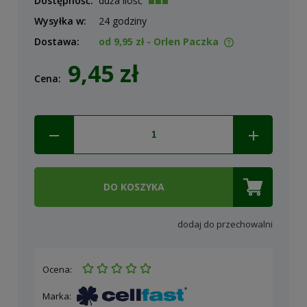
Dostępność:
duża ilość
Wysyłka w:
24 godziny
Dostawa:
od 9,95 zł
- Orlen Paczka
Cena nie zawiera ewentualnych kosztów płatności
9,45 zł
Cena:
DO KOSZYKA
dodaj do przechowalni
Ocena:
Marka: