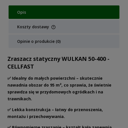
Opis
Koszty dostawy
Cena nie zawiera ewentualnych kosztów płatności
Opinie o produkcie (0)
Zraszacz statyczny WULKAN 50-400 -
CELLFAST
✅
Idealny do małych powierzchni
– skutecznie
nawadnia obszar do 95 m², co sprawia, że świetnie
sprawdza się w przydomowych ogródkach i na
trawnikach.
✅
Lekka konstrukcja
– łatwy do przenoszenia,
montażu i przechowywania.
✅
Równomierne zraszanie
– kształt koła zapewnia