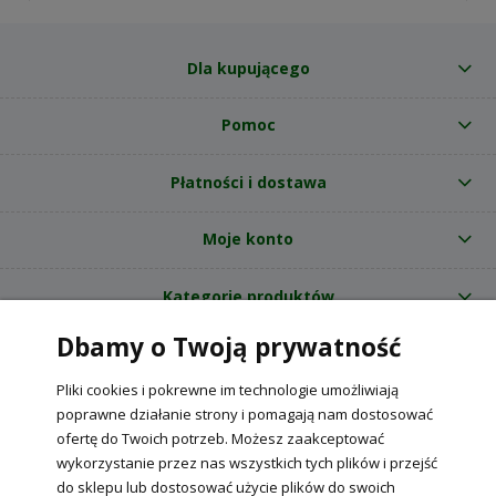
Dla kupującego
Pomoc
Płatności i dostawa
Moje konto
Kategorie produktów
Dbamy o Twoją prywatność
O nas
Pliki cookies i pokrewne im technologie umożliwiają
Internetowy sklep ogrodniczy z nasionami RajOgrodnika.pl
|
poprawne działanie strony i pomagają nam dostosować
NIP: 6090037061, REGON: 260240470 | Czarnca, ul. Tęczowa 31, 29-100
ofertę do Twoich potrzeb. Możesz zaakceptować
Włoszczowa
wykorzystanie przez nas wszystkich tych plików i przejść
do sklepu lub dostosować użycie plików do swoich