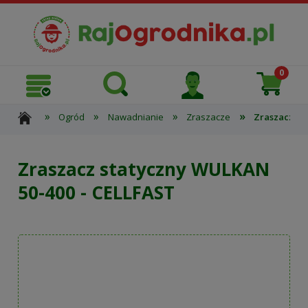
»
»
»
»
Ogród
Nawadnianie
Zraszacze
Zraszacz st
Zraszacz statyczny WULKAN
50-400 - CELLFAST