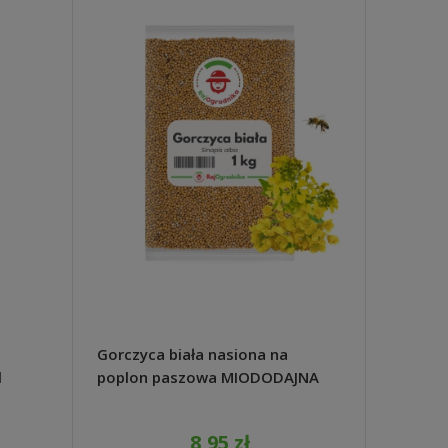
Gorczyca biała nasiona na
Nawóz M
l
poplon paszowa MIODODAJNA
ogórków
1kg - REDUM
8,95 zł