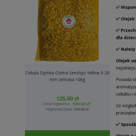
✅ Wspoma
✅ Olejek
✅ Przech
dla dzieci
✅ Należy
Olejek u
najsilniej
Cebula Dymka Ozima Senshyu Yellow 5-20
Cebula Dymk
Posiada s
mm zimowa 10kg
2
aromatyza
cellulitu 
125,00 zł
139,00 zł
Cena regularna:
Cena
Ze względ
Najniższa cena:
139,00 zł
Na
przeziębie
✅ Sposób
Olejek z