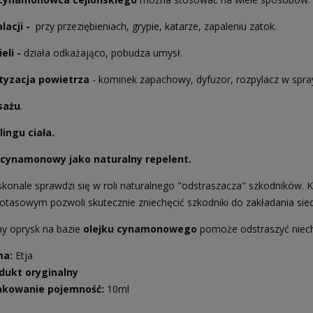
DO KOSZYKA
alacji -
przy przeziębieniach, grypie, katarze, zapaleniu zatok.
ieli
-
działa odkażająco, pobudza umysł.
yzacja powietrza
- kominek zapachowy, dyfuzor, rozpylacz w spra
sażu
.
lingu ciała.
 cynamonowy jako naturalny repelent.
skonale sprawdzi się w roli naturalnego "odstraszacza" szkodników. K
tasowym pozwoli skutecznie zniechęcić szkodniki do zakładania sied
ny oprysk na bazie
olejku cynamonowego
pomoże odstraszyć niech
ma:
Etja
dukt oryginalny
kowanie pojemność:
10ml