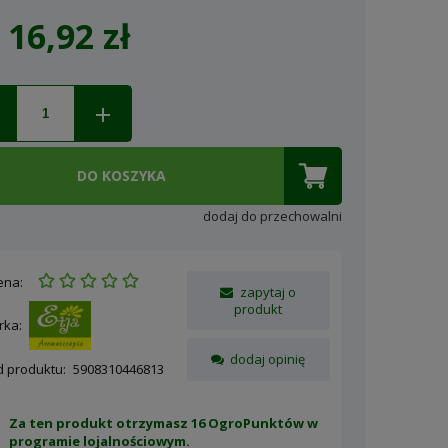
16,92 zł
ena nie zawiera ewentualnych
osztów płatności
DO KOSZYKA
dodaj do przechowalni
ena:
zapytaj o
produkt
rka:
dodaj opinię
d produktu:
5908310446813
Za ten produkt otrzymasz 16 OgroPunktów w
programie lojalnościowym
.