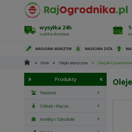
wysyłka 24h
1
szybka dostawa
n
NASIONA WARZYW
NASIONA ZIÓŁ
NA
»
»
»
Dom
Olejki eteryczne
Olejek Cynamonowy
OCHRONA ROŚLIN
Produkty
Olej
Nasiona
Cebule i kłącza
Insekty i Szkodniki