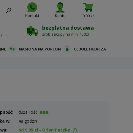
Kontakt
Konto
0,00 zł
bezpłatna dostawa
ny
zrób zakupy na min. 150zł
JNE
NASIONA NA POPLON
CEBULE I KŁĄCZA
pność:
duża ilość
ka w:
48 godzin
awa:
od 9,95 zł
- Orlen Paczka