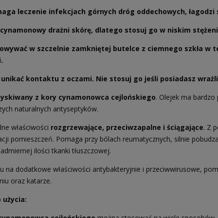
ga leczenie infekcjach górnych dróg oddechowych, łagodzi sk
 cynamonowy drażni skórę, dlatego stosuj go w niskim stężen
owywać w szczelnie zamkniętej butelce z ciemnego szkła w 
.
 unikać kontaktu z oczami. Nie stosuj go jeśli posiadasz wraż
zyskiwany z kory cynamonowca cejlońskiego
. Olejek ma bardzo
szych naturalnych antyseptyków.
a Senshyu Yellow Ozima 20-
ilne właściwości
rozgrzewające, przeciwzapalne i ściągające
. Z 
5 mm zimowa 10kg
cji pomieszczeń. Pomaga przy bólach reumatycznych, silnie pobudza 
i nadmiernej ilości tkanki tłuszczowej.
105,00 zł
139,00 zł
 regularna:
u na dodatkowe właściwości antybakteryjnie i przeciwwirusowe, pom
jniższa cena:
139,00 zł
niu oraz katarze.
 użycia:
 cynamonowca cejlońskiego
można stosować na wiele sposobów.