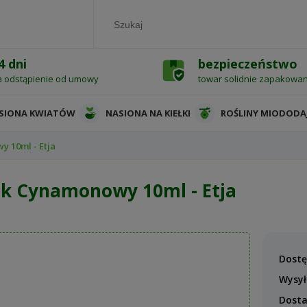
4 dni
bezpieczeństwo
a odstąpienie od umowy
towar solidnie zapakowa
SIONA KWIATÓW
NASIONA NA KIEŁKI
ROŚLINY MIODODA
 10ml - Etja
ek Cynamonowy 10ml - Etja
Dostę
Wysył
Dost