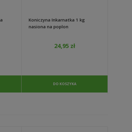
wa
Koniczyna Inkarnatka 1 kg
Miedzia
nasiona na poplon
baktery
krwistoczerwona miododajna -
ziemnia
REDUM
centkow
24,95 zł
DO KOSZYKA