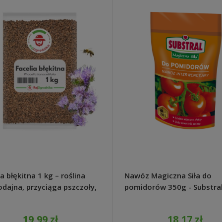
a błękitna 1 kg – roślina
Nawóz Magiczna Siła do
dajna, przyciąga pszczoły,
pomidorów 350g - Substra
o rośnie
19,99 zł
18,17 zł