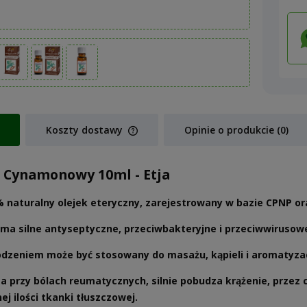
Koszty dostawy
Opinie o produkcie (0)
Cena nie zawiera ewentualnych koszt
 Cynamonowy 10ml - Etja
płatności
 naturalny olejek eteryczny, zarejestrowany w bazie CPNP o
 ma silne antyseptyczne, przeciwbakteryjne i przeciwwirusowe
dzeniem może być stosowany do masażu, kąpieli i aromatyza
 przy bólach reumatycznych, silnie pobudza krążenie, przez co
j ilości tkanki tłuszczowej.