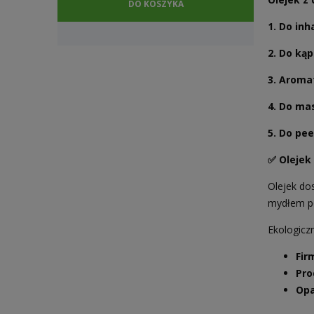
DO KOSZYKA
1. Do inh
2. Do kąp
3. A
romat
4. Do ma
5. Do pee
✅ Olejek
Olejek do
mydłem po
Ekologicz
Fir
Pro
Opa