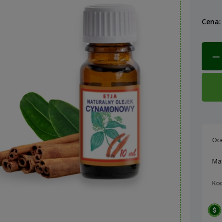
C
Cena:
k
Oc
Ma
Ko