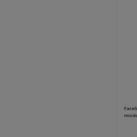
Planton S nawóz do surfinii,
Faceli
petunii kaskadowych, werben
miodo
200g - Plantpol Zaborze
szybk
10,24 zł