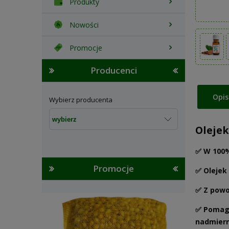
Produkty
Nowości
Promocje
Producenci
Opis
Wybierz producenta
Olejek
✅ W 100%
Promocje
✅ Olejek
✅ Z powo
✅ Pomaga
nadmierne