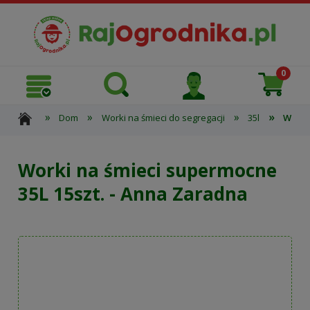
»
»
»
»
Dom
Worki na śmieci do segregacji
35l
Worki
Worki na śmieci supermocne
35L 15szt. - Anna Zaradna