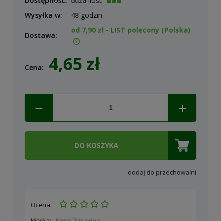
Dostępność:
duża ilość
Wysyłka w:
48 godzin
od 7,90 zł
- LIST polecony
(Polska)
Dostawa:
Cena nie zawiera ewentualnych kosztów płatności
4,65 zł
Cena:
DO KOSZYKA
dodaj do przechowalni
Ocena:
Marka:
Anna Zaradna