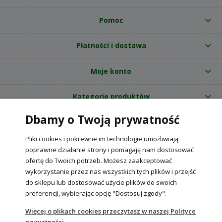
Pomoc
Płatności i dostawa
Moje konto
Kategorie produktów
Dbamy o Twoją prywatność
O nas
Pliki cookies i pokrewne im technologie umożliwiają
Internetowy sklep ogrodniczy z nasionami RajOgrodnika.pl
|
poprawne działanie strony i pomagają nam dostosować
NIP: 6090037061, REGON: 260240470 | Czarnca, ul. Tęczowa 31, 29-100
ofertę do Twoich potrzeb. Możesz zaakceptować
Włoszczowa
wykorzystanie przez nas wszystkich tych plików i przejść
do sklepu lub dostosować użycie plików do swoich
preferencji, wybierając opcję "Dostosuj zgody".
POKAŻ PEŁNĄ WERSJĘ STRONY
Więcej o plikach cookies przeczytasz w naszej Polityce