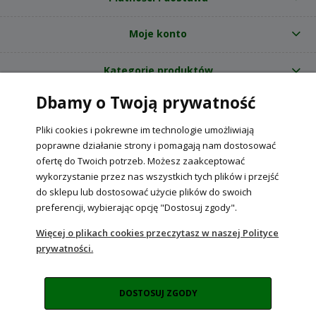
Moje konto
Kategorie produktów
Dbamy o Twoją prywatność
O nas
Pliki cookies i pokrewne im technologie umożliwiają
Internetowy sklep ogrodniczy z nasionami RajOgrodnika.pl
|
poprawne działanie strony i pomagają nam dostosować
NIP: 6090037061, REGON: 260240470 | Czarnca, ul. Tęczowa 31, 29-100
ofertę do Twoich potrzeb. Możesz zaakceptować
Włoszczowa
wykorzystanie przez nas wszystkich tych plików i przejść
do sklepu lub dostosować użycie plików do swoich
preferencji, wybierając opcję "Dostosuj zgody".
POKAŻ PEŁNĄ WERSJĘ STRONY
Więcej o plikach cookies przeczytasz w naszej Polityce
prywatności.
Sklep internetowy Shoper Premium
DOSTOSUJ ZGODY