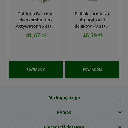
Tabletki Bakterie
Pillbakt preparat
do szamba Bio-
do utylizacji
Aktywator 16 szt. -
ścieków 40 szt. -
Expel
Biobakt
41,67 zł
46,59 zł
POWIADOM
POWIADOM
O
O
DOSTĘPNOŚCI
DOSTĘPNOŚCI
Dla kupującego
Pomoc
Płatności i dostawa