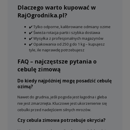
Dlaczego warto kupować w
RajOgrodnika.pl?
✔️ Tylko odporne, kalibrowane odmiany ozime
✔️ Świeża rotacja partii i szybka dostawa
✔️ Wysyłka z profesjonalnych magazynów
✔️ Opakowania od 250 g do 1 kg – kupujesz
tyle, ile naprawdę potrzebujesz
FAQ – najczęstsze pytania o
cebulę zimową
Do kiedy najpóźniej mogę posadzić cebulę
ozimą?
Nawet do grudnia, jeśli pogoda jest łagodna i gleba
nie jest zmarznięta. Kluczowe jest ukorzenienie się
cebulki przed nadejściem silnych mrozów.
Czy cebula zimowa potrzebuje okrycia?