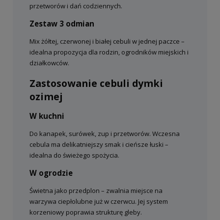
przetworów i dań codziennych.
Zestaw 3 odmian
Mix żółtej, czerwonej i białej cebuli w jednej paczce –
idealna propozycja dla rodzin, ogrodników miejskich i
działkowców.
Zastosowanie cebuli dymki
ozimej
W kuchni
Do kanapek, surówek, zup i przetworów. Wczesna
cebula ma delikatniejszy smak i cieńsze łuski –
idealna do świeżego spożycia.
W ogrodzie
Świetna jako przedplon – zwalnia miejsce na
warzywa ciepłolubne już w czerwcu. Jej system
korzeniowy poprawia strukturę gleby.