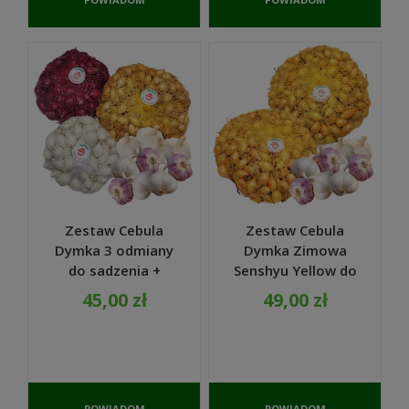
O
O
DOSTĘPNOŚCI
DOSTĘPNOŚCI
Zestaw Cebula
Zestaw Cebula
Dymka 3 odmiany
Dymka Zimowa
do sadzenia +
Senshyu Yellow do
Czosnek Harnaś
sadzenia ZIMUJĄCY
45,00 zł
49,00 zł
główki 10 szt.
2 x 500g + Czosnek
Harnaś główki 10
szt.
POWIADOM
POWIADOM