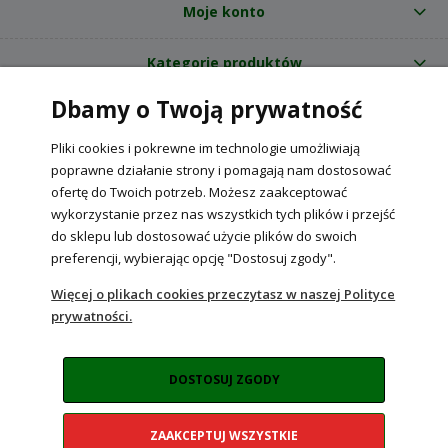
Moje konto
Kategorie produktów
Dbamy o Twoją prywatność
O nas
Pliki cookies i pokrewne im technologie umożliwiają
Internetowy sklep ogrodniczy z nasionami RajOgrodnika.pl
|
poprawne działanie strony i pomagają nam dostosować
NIP: 6090037061, REGON: 260240470 | Czarnca, ul. Tęczowa 31, 29-100
ofertę do Twoich potrzeb. Możesz zaakceptować
Włoszczowa
wykorzystanie przez nas wszystkich tych plików i przejść
do sklepu lub dostosować użycie plików do swoich
preferencji, wybierając opcję "Dostosuj zgody".
POKAŻ PEŁNĄ WERSJĘ STRONY
Więcej o plikach cookies przeczytasz w naszej Polityce
prywatności.
Sklep internetowy Shoper Premium
DOSTOSUJ ZGODY
ZAAKCEPTUJ WSZYSTKIE