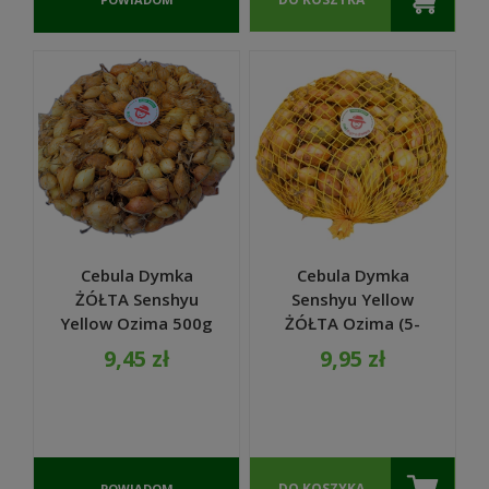
O
DOSTĘPNOŚCI
Cebula Dymka
Cebula Dymka
ŻÓŁTA Senshyu
Senshyu Yellow
Yellow Ozima 500g
ŻÓŁTA Ozima (5-
NL
20mm) ZIMOWA
9,45 zł
9,95 zł
500g PL
DO KOSZYKA
POWIADOM