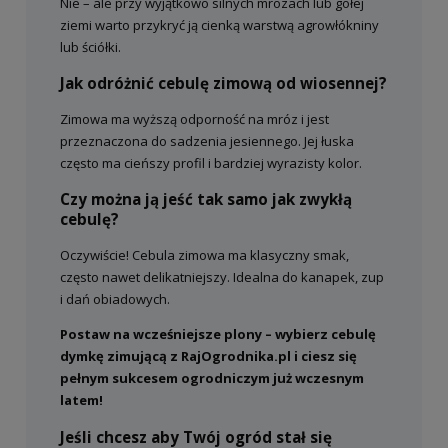
Nie – ale przy wyjątkowo silnych mrozach lub gołej
ziemi warto przykryć ją cienką warstwą agrowłókniny
lub ściółki.
Jak odróżnić cebulę zimową od wiosennej?
Zimowa ma wyższą odporność na mróz i jest
przeznaczona do sadzenia jesiennego. Jej łuska
często ma cieńszy profil i bardziej wyrazisty kolor.
Czy można ją jeść tak samo jak zwykłą
cebulę?
Oczywiście! Cebula zimowa ma klasyczny smak,
często nawet delikatniejszy. Idealna do kanapek, zup
i dań obiadowych.
Postaw na wcześniejsze plony – wybierz cebulę
dymkę zimującą z RajOgrodnika.pl i ciesz się
pełnym sukcesem ogrodniczym już wczesnym
latem!
Jeśli chcesz aby Twój ogród stał się