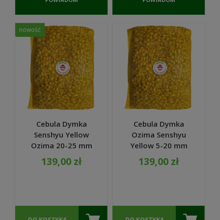
O
O
DOSTĘPNOŚCI
DOSTĘPNOŚCI
nowość
Cebula Dymka
Cebula Dymka
Senshyu Yellow
Ozima Senshyu
Ozima 20-25 mm
Yellow 5-20 mm
zimowa 10kg
zimowa 10kg
139,00 zł
139,00 zł
DO KOSZYKA
DO KOSZYKA