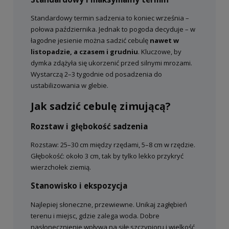
Standardowy termin sadzenia to koniec września –
połowa października. Jednak to pogoda decyduje – w
łagodne jesienie można sadzić cebulę
nawet w
listopadzie, a czasem i grudniu
. Kluczowe, by
dymka zdążyła się ukorzenić przed silnymi mrozami.
Wystarczą 2–3 tygodnie od posadzenia do
ustabilizowania w glebie.
Jak sadzić cebulę zimującą?
Rozstaw i głębokość sadzenia
Rozstaw: 25–30 cm między rzędami, 5–8 cm w rzędzie.
Głębokość: około 3 cm, tak by tylko lekko przykryć
wierzchołek ziemią.
Stanowisko i ekspozycja
Najlepiej słoneczne, przewiewne. Unikaj zagłębień
terenu i miejsc, gdzie zalega woda. Dobre
nasłonecznienie wpływa na siłę szczypioru i wielkość