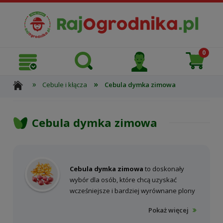
»
»
Cebule i kłącza
Cebula dymka zimowa
Cebula dymka zimowa
Cebula dymka zimowa
to doskonały
wybór dla osób, które chcą uzyskać
wcześniejsze i bardziej wyrównane plony
cebuli bez konieczności intensywnej
Pokaż więcej
pielęgnacji wiosną. Sadzenie cebuli ozimej