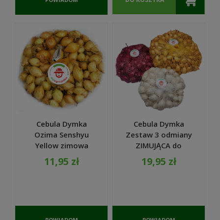
O
DOSTĘPNOŚCI
Cebula Dymka
Cebula Dymka
Ozima Senshyu
Zestaw 3 odmiany
Yellow zimowa
ZIMUJĄCA do
ŻÓŁTA 500g PL
sadzenia 1kg
11,95 zł
19,95 zł
POWIADOM
POWIADOM