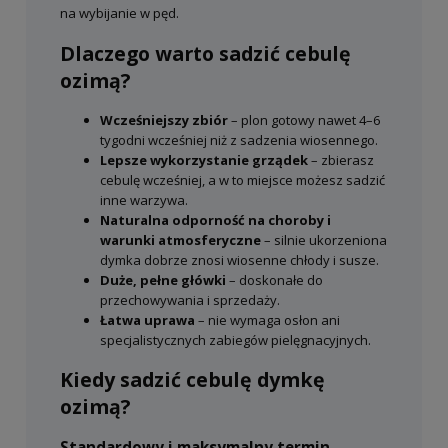
na wybijanie w pęd.
Dlaczego warto sadzić cebulę
ozimą?
Wcześniejszy zbiór
– plon gotowy nawet 4–6
tygodni wcześniej niż z sadzenia wiosennego.
Lepsze wykorzystanie grządek
– zbierasz
cebulę wcześniej, a w to miejsce możesz sadzić
inne warzywa.
Naturalna odporność na choroby i
warunki atmosferyczne
– silnie ukorzeniona
dymka dobrze znosi wiosenne chłody i susze.
Duże, pełne główki
– doskonałe do
przechowywania i sprzedaży.
Łatwa uprawa
– nie wymaga osłon ani
specjalistycznych zabiegów pielęgnacyjnych.
Kiedy sadzić cebulę dymkę
ozimą?
Standardowy i maksymalny termin