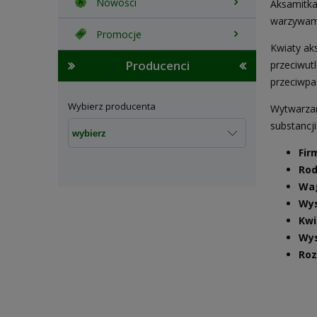
Nowości
Aksamitka
warzywam
Promocje
Kwiaty ak
Producenci
przeciwut
przeciwpa
Wybierz producenta
Wytwarzan
substancj
Fir
Rod
Wa
Wy
Kwi
Wys
Roz