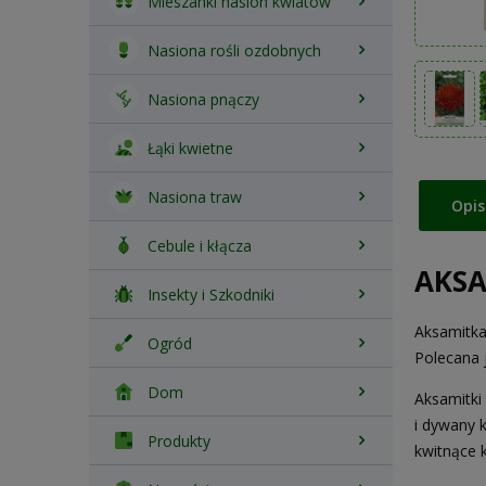
Mieszanki nasion kwiatów
Nasiona rośli ozdobnych
Nasiona pnączy
Łąki kwietne
Nasiona traw
Opis
Cebule i kłącza
AKSA
Insekty i Szkodniki
Aksamitka
Ogród
Polecana 
Dom
Aksamitki
i dywany 
Produkty
kwitnące k