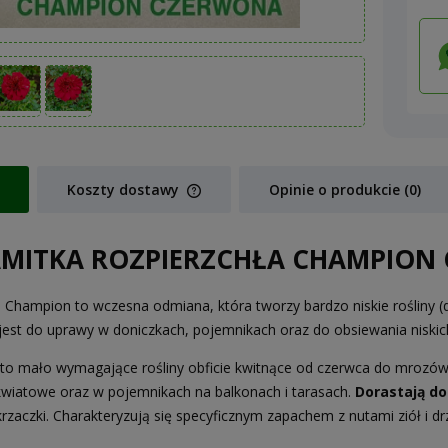
Koszty dostawy
Opinie o produkcie (0)
Cena nie zawiera ewentualnych koszt
MITKA ROZPIERZCHŁA CHAMPION 
płatności
 Champion to wczesna odmiana, która tworzy bardzo niskie rośliny 
jest do uprawy w doniczkach, pojemnikach oraz do obsiewania niskich
 to mało wymagające rośliny obficie kwitnące od czerwca do mrozów.
kwiatowe oraz w pojemnikach na balkonach i tarasach.
Dorastają do
rzaczki. Charakteryzują się specyficznym zapachem z nutami ziół i drz