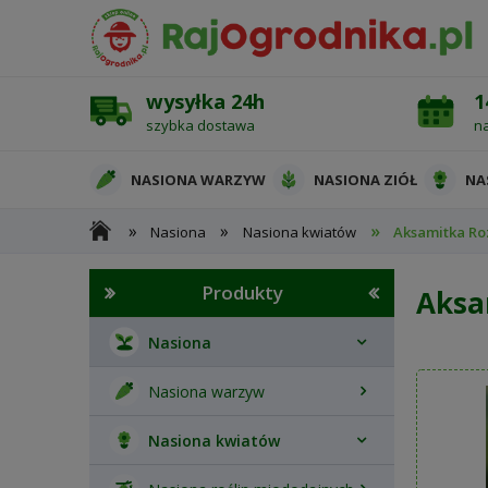
wysyłka 24h
1
szybka dostawa
n
NASIONA WARZYW
NASIONA ZIÓŁ
NA
»
»
»
Nasiona
Nasiona kwiatów
Aksamitka Ro
OCHRONA ROŚLIN
Produkty
Aksa
Nasiona
Nasiona warzyw
Nasiona kwiatów