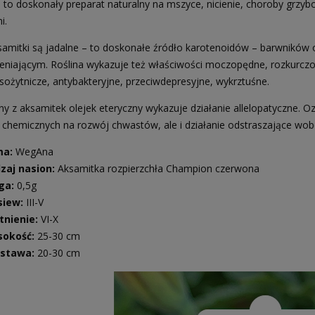
 to doskonały preparat naturalny na mszyce, nicienie, choroby grzy
i.
samitki są jadalne – to doskonałe źródło karotenoidów – barwników
leniającym. Roślina wykazuje też właściwości moczopędne, rozkurczo
sożytnicze, antybakteryjne, przeciwdepresyjne, wykrztuśne.
y z aksamitek olejek eteryczny wykazuje działanie allelopatyczne. 
i chemicznych na rozwój chwastów, ale i działanie odstraszające wo
ma:
WegAna
zaj nasion:
Aksamitka rozpierzchła Champion czerwona
ga:
0,5g
siew:
III-V
tnienie:
VI-X
okość:
25-30 cm
stawa:
20-30 cm