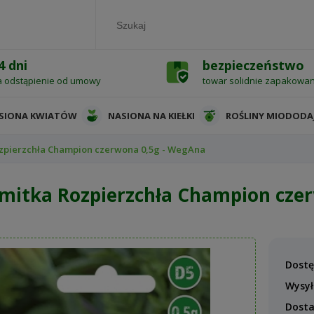
4 dni
bezpieczeństwo
a odstąpienie od umowy
towar solidnie zapakowa
SIONA KWIATÓW
NASIONA NA KIEŁKI
ROŚLINY MIODODA
zpierzchła Champion czerwona 0,5g - WegAna
mitka Rozpierzchła Champion cze
Dostę
Wysył
Dost