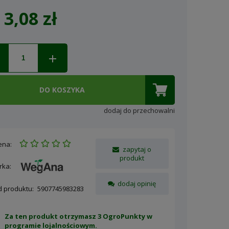
3,08 zł
Cena nie zawiera ewentualnych
kosztów płatności
DO KOSZYKA
dodaj do przechowalni
ena:
zapytaj o
produkt
rka:
dodaj opinię
d produktu:
5907745983283
Za ten produkt otrzymasz 3 OgroPunkty w
programie lojalnościowym
.