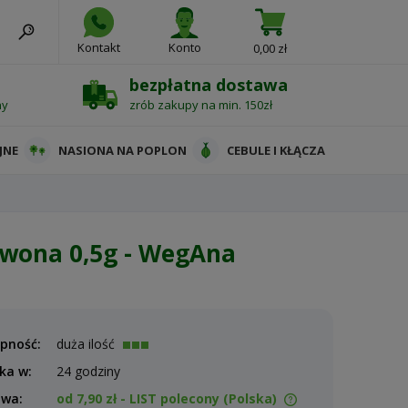
Kontakt
Konto
0,00 zł
bezpłatna dostawa
ny
zrób zakupy na min. 150zł
JNE
NASIONA NA POPLON
CEBULE I KŁĄCZA
rwona 0,5g - WegAna
pność:
duża ilość
ka w:
24 godziny
awa:
od 7,90 zł
- LIST polecony
(Polska)