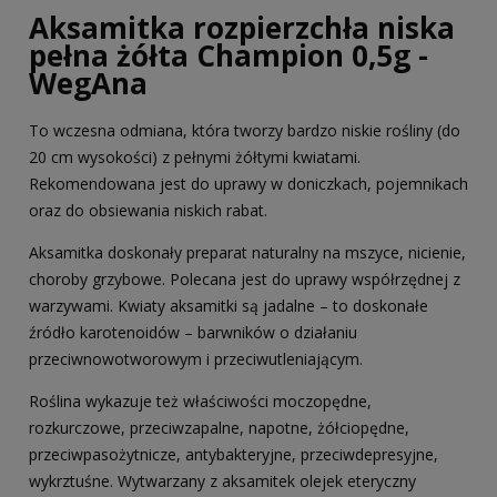
Aksamitka rozpierzchła niska
pełna żółta Champion 0,5g -
WegAna
To wczesna odmiana, która tworzy bardzo niskie rośliny (do
20 cm wysokości) z pełnymi żółtymi kwiatami.
Rekomendowana jest do uprawy w doniczkach, pojemnikach
oraz do obsiewania niskich rabat.
Aksamitka doskonały preparat naturalny na mszyce, nicienie,
choroby grzybowe. Polecana jest do uprawy współrzędnej z
warzywami. Kwiaty aksamitki są jadalne – to doskonałe
źródło karotenoidów – barwników o działaniu
przeciwnowotworowym i przeciwutleniającym.
Roślina wykazuje też właściwości moczopędne,
rozkurczowe, przeciwzapalne, napotne, żółciopędne,
przeciwpasożytnicze, antybakteryjne, przeciwdepresyjne,
wykrztuśne. Wytwarzany z aksamitek olejek eteryczny