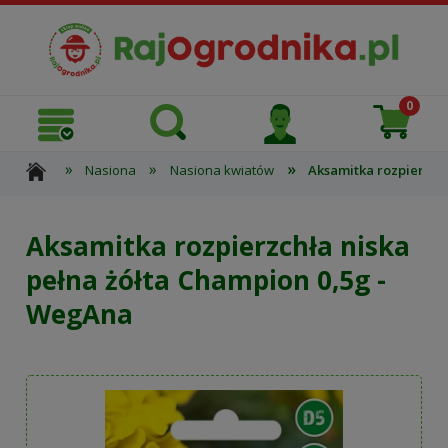
»
»
»
Nasiona
Nasiona kwiatów
Aksamitka rozpierzch
Aksamitka rozpierzchła niska
pełna żółta Champion 0,5g -
WegAna