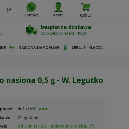
Kontakt
Konto
0,00 zł
bezpłatna dostawa
ny
zrób zakupy na min. 150zł
JNE
NASIONA NA POPLON
CEBULE I KŁĄCZA
 nasiona 0,5 g - W. Legutko
pność:
duża ilość
ka w:
24 godziny
awa:
od 7,90 zł
- LIST polecony
(Polska)