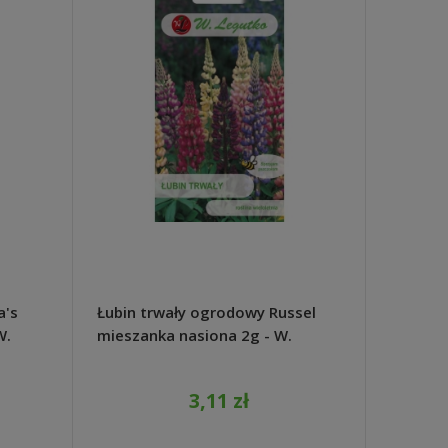
a's
Łubin trwały ogrodowy Russel
Kapust
W.
mieszanka nasiona 2g - W.
nasiona
Legutko
3,11 zł