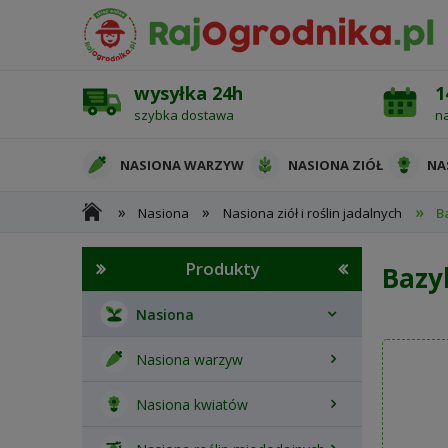
wysyłka 24h
1
szybka dostawa
n
NASIONA WARZYW
NASIONA ZIÓŁ
NA
»
»
»
Nasiona
Nasiona ziół i roślin jadalnych
B
OCHRONA ROŚLIN
Produkty
Bazy
Nasiona
Nasiona warzyw
Nasiona kwiatów