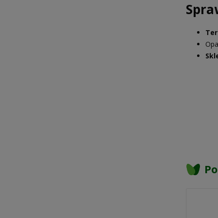
Spra
Ter
Opa
Skl
Po