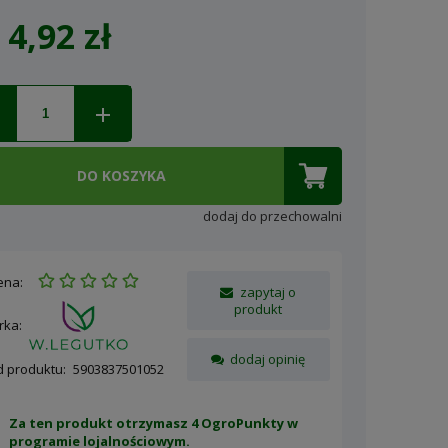
4,92 zł
Cena nie zawiera ewentualnych
kosztów płatności
DO KOSZYKA
dodaj do przechowalni
ena:
zapytaj o
produkt
rka:
dodaj opinię
d produktu:
5903837501052
Za ten produkt otrzymasz 4 OgroPunkty w
programie lojalnościowym
.