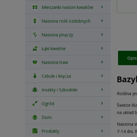
Mieszanki nasion kwiatów
Nasiona rośli ozdobnych
Nasiona pnączy
Łąki kwietne
Opis
Nasiona traw
Cebule i kłącza
Bazy
Insekty i Szkodniki
Roślina j
Ogród
Świeże li
na układ t
Dom
Nasiona w
Produkty
7-14 dni.