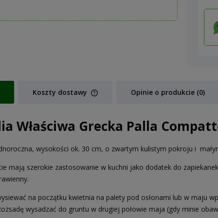
Koszty dostawy
Opinie o produkcie (0)
Cena nie zawiera ewentualnych koszt
lia Właściwa Grecka Palla Compatto
płatności
ednoroczna, wysokości ok. 30 cm, o zwartym kulistym pokroju i małym
ście mają szerokie zastosowanie w kuchni jako dodatek do zapiekanek,
rawienny.
ysiewać na początku kwietnia na palety pod osłonami lub w maju wp
 Rozsadę wysadzać do gruntu w drugiej połowie maja (gdy minie oba