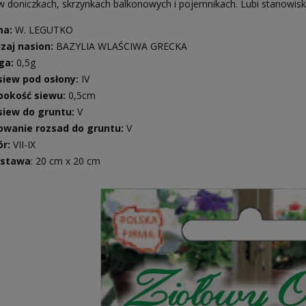
w doniczkach, skrzynkach balkonowych i pojemnikach. Lubi stanowis
ma:
W. LEGUTKO
zaj nasion:
BAZYLIA WLAŚCIWA GRECKA
ga:
0,5g
iew pod osłony:
IV
bokość siewu:
0,5cm
iew do gruntu:
V
owanie rozsad do gruntu:
V
ór:
VII-IX
zstawa
: 20 cm x 20 cm