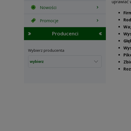
uprawiać 
Nowości
Fir
Rod
Promocje
Wa
Producenci
Wys
Głę
Wys
Wybierz producenta
Pik
Zbi
Ro