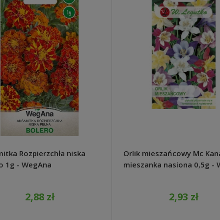
itka Rozpierzchła niska
Orlik mieszańcowy Mc Kan
o 1g - WegAna
mieszanka nasiona 0,5g - 
Legutko
2,88 zł
2,93 zł