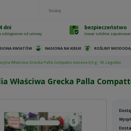
4 dni
bezpieczeństwo
a odstąpienie od umowy
towar solidnie zapakowa
SIONA KWIATÓW
NASIONA NA KIEŁKI
ROŚLINY MIODODA
azylia Właściwa Grecka Palla Compatto nasiona 0,5 g - W. Legutko
lia Właściwa Grecka Palla Compatto
Dostę
Wysył
Dost