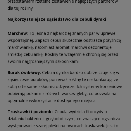
przedstawiam rzetelne zestawienie najlepszych partnerów
dla tej rośliny:
Najkorzystniejsze sąsiedztwo dla cebuli dymki
Marchew
: To jedna z najbardziej znanych par w uprawie
współrzędnej. Zapach cebuli skutecznie odstrasza połyśnicę
marchwiankę, natomiast aromat marchwi dezorientuje
śmietkę cebulankę. Rośliny te wzajemnie chronią się przed
swoimi najgroźniejszymi szkodnikami.
Burak ćwikłowy
: Cebula dymka bardzo dobrze czuje się w
sąsiedztwie buraków, ponieważ rośliny te nie konkurują ze
sobą o te same składniki odżywcze. Ich systemy korzeniowe
pobierają pokarm z różnych warstw gleby, co pozwala na
optymalne wykorzystanie dostępnego miejsca.
Truskawki i poziomki
: Cebula wydziela fitoncydy o
działaniu bakterio- i grzybobójczym, co znacząco ogranicza
występowanie szarej pleśni na owocach truskawek. Jest to