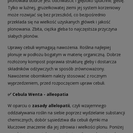
plonowała dobrze jest odchwaścić i głęboko spulchnić glebę.
Tylko w luźnej, gruzełkowatej ziemi jej system korzeniowy
może rozwijać się bez przeszkód, co bezpośrednio
przekłada się na wielkość uzyskanych główek i jakość
plonowania. Zbita, ciężka gleba to najczęstsza przyczyna
słabych plonów.
Uprawy cebuli wymagają nawożenia. Roślina najlepiej
plonuje w podłożu bogatym w materię organiczną. Dobrze
rozłożony kompost poprawia strukturę gleby i dostarcza
składników odżywczych w sposób zrównoważony.
Nawożenie obornikiem należy stosować z rocznym
wyprzedzeniem, przed rozpoczęciem upraw cebuli.
✅ Cebula Wenta - alleopatia
W oparciu o
zasady allelopatii
, czyli wzajemnego
oddziaływania roślin na siebie poprzez wydzielanie substancji
chemicznych, dobór sąsiedztwa dla cebuli dymki ma
kluczowe znaczenie dla jej zdrowia i wielkości plonu. Poniżej