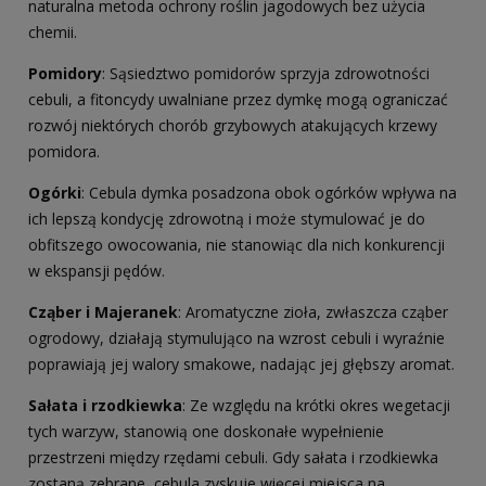
naturalna metoda ochrony roślin jagodowych bez użycia
chemii.
Pomidory
: Sąsiedztwo pomidorów sprzyja zdrowotności
cebuli, a fitoncydy uwalniane przez dymkę mogą ograniczać
rozwój niektórych chorób grzybowych atakujących krzewy
pomidora.
Ogórki
: Cebula dymka posadzona obok ogórków wpływa na
ich lepszą kondycję zdrowotną i może stymulować je do
obfitszego owocowania, nie stanowiąc dla nich konkurencji
w ekspansji pędów.
Cząber i Majeranek
: Aromatyczne zioła, zwłaszcza cząber
ogrodowy, działają stymulująco na wzrost cebuli i wyraźnie
poprawiają jej walory smakowe, nadając jej głębszy aromat.
Sałata i rzodkiewka
: Ze względu na krótki okres wegetacji
tych warzyw, stanowią one doskonałe wypełnienie
przestrzeni między rzędami cebuli. Gdy sałata i rzodkiewka
zostaną zebrane, cebula zyskuje więcej miejsca na