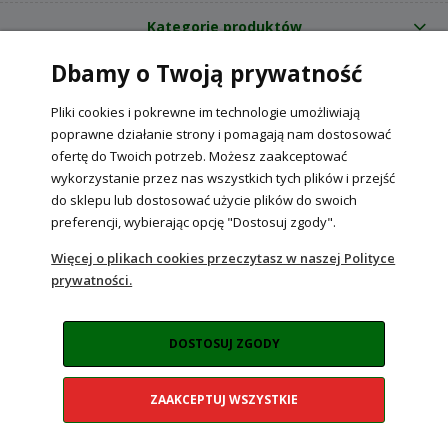
Kategorie produktów
Dbamy o Twoją prywatność
O nas
Pliki cookies i pokrewne im technologie umożliwiają
Internetowy sklep ogrodniczy z nasionami RajOgrodnika.pl
|
poprawne działanie strony i pomagają nam dostosować
NIP: 6090037061, REGON: 260240470 | Czarnca, ul. Tęczowa 31, 29-100
ofertę do Twoich potrzeb. Możesz zaakceptować
Włoszczowa
wykorzystanie przez nas wszystkich tych plików i przejść
do sklepu lub dostosować użycie plików do swoich
preferencji, wybierając opcję "Dostosuj zgody".
POKAŻ PEŁNĄ WERSJĘ STRONY
Więcej o plikach cookies przeczytasz w naszej Polityce
prywatności.
Sklep internetowy Shoper Premium
DOSTOSUJ ZGODY
ZAAKCEPTUJ WSZYSTKIE
Realizacja:
NahoMedia.com