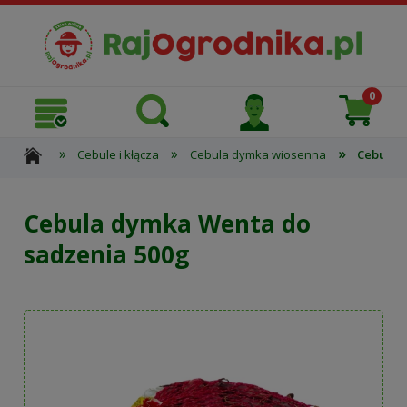
»
»
»
Cebule i kłącza
Cebula dymka wiosenna
Cebula 
Cebula dymka Wenta do
sadzenia 500g