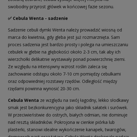
swobodny przyrost główek w końcowej fazie sezonu.
✅ Cebula Wenta - sadzenie
Sadzenie cebuli dymki Wenta należy prowadzić wiosną od
marca do kwietnia, gdy gleba jest już rozmarznięta. Sam
proces sadzenia jest bardzo prosty i polega na umieszczaniu
cebulek w glebie na głębokości około 2-3 cm, tak aby ich
wierzchołki delikatnie wystawały ponad powierzchnię ziemi.
Ze względu na intensywny wzrost roślin zaleca się
zachowanie odstępu około 7-10 cm pomiędzy cebulkami
oraz odpowiedniej rozstawy rzędów. Odległość między
rzędami powinna wynosić 20-30 cm.
Cebula Wenta
ze względu na swój łagodny, lekko słodkawy
smak jest bezkonkurencyjna jako składnik sałatek i surówek.
W przeciwieństwie do ostrych, białych odmian, nie dominuje
nad resztą składników. Pokrojona w cienkie piórka lub
plasterki, stanowi idealne wykończenie kanapek, twarogów,
domowych past oraz tatara. Cebula Wenta doskonale nadaje