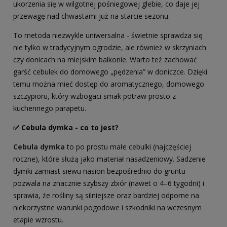
ukorzenia się w wilgotnej pośniegowej glebie, co daje jej
przewagę nad chwastami już na starcie sezonu.
To metoda niezwykle uniwersalna - świetnie sprawdza się
nie tylko w tradycyjnym ogrodzie, ale również w skrzyniach
czy donicach na miejskim balkonie. Warto też zachować
garść cebulek do domowego „pędzenia” w doniczce. Dzięki
temu można mieć dostęp do aromatycznego, domowego
szczypioru, który wzbogaci smak potraw prosto z
kuchennego parapetu.
✅ Cebula dymka - co to jest?
Cebula dymka
to po prostu małe cebulki (najczęściej
roczne), które służą jako materiał nasadzeniowy. Sadzenie
dymki zamiast siewu nasion bezpośrednio do gruntu
pozwala na znacznie szybszy zbiór (nawet o 4–6 tygodni) i
sprawia, że rośliny są silniejsze oraz bardziej odporne na
niekorzystne warunki pogodowe i szkodniki na wczesnym
etapie wzrostu.