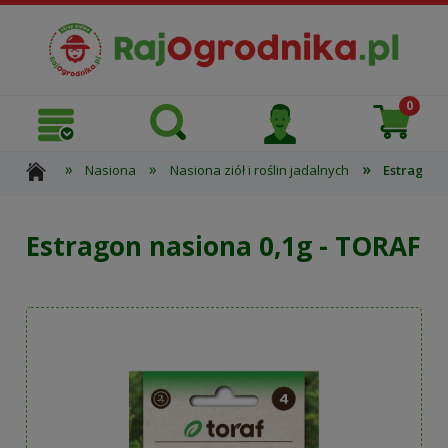
»
»
»
Nasiona
Nasiona ziół i roślin jadalnych
Estragon 
Estragon nasiona 0,1g - TORAF