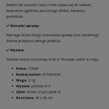
Świeże lub suszone części roślin używa się do sałatek,
kwaszenia ogórków, pieczonego drobiu, baraniny i
podrobów.
✅ Warunki uprawy:
Wymaga słonecznego stanowiska uprawy oraz zasobnego
dobrze przepuszczalnego podłoża.
✅ Wysiew:
Wysiew nasion od połowy III do V. Rozsadę sadzić w maju.
Firma:
TORAF
Rodzaj nasion:
ESTRAGON
Waga:
0,1g
Wysiew:
połowa III-V
Zbiór:
koniec VI-początek IX
Rozstawa:
40 x 40 cm