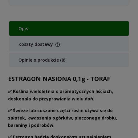
Opis
Koszty dostawy
Cena nie zawiera ewentualnych kosztów płatności
Opinie o produkcie (0)
ESTRAGON NASIONA 0,1g - TORAF
✅ Roślina wieloletnia o aromatycznych liściach,
doskonała do przyprawiania wielu dań.
✅ Świeże lub suszone części roślin używa się do
sałatek, kwaszenia ogórków, pieczonego drobiu,
baraniny i podrobów.
✅ Estragon będzie doskonałym uzupełnieniem