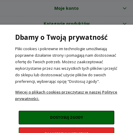
Moje konto
Kategorie produktów
Dbamy o Twoją prywatność
O nas
Pliki cookies i pokrewne im technologie umożliwiają
Internetowy sklep ogrodniczy z nasionami RajOgrodnika.pl
|
poprawne działanie strony i pomagają nam dostosować
NIP: 6090037061, REGON: 260240470 | Czarnca, ul. Tęczowa 31, 29-100
ofertę do Twoich potrzeb. Możesz zaakceptować
Włoszczowa
wykorzystanie przez nas wszystkich tych plików i przejść
do sklepu lub dostosować użycie plików do swoich
preferencji, wybierając opcję "Dostosuj zgody".
POKAŻ PEŁNĄ WERSJĘ STRONY
Więcej o plikach cookies przeczytasz w naszej Polityce
prywatności.
Sklep internetowy Shoper Premium
DOSTOSUJ ZGODY