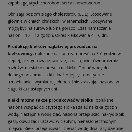
zapobiegających chorobom serca i nowotworom.
Obniżają poziom złego cholesterolu (LDL). Stosowane
głównie w dniach chińskich i wietnamskich. Spożywane
mogą być na surowo lub na gorąco. Czas namaczania
nasion – 10 – 12 godzin. Okres kiełkowania 4 – 6 dni.
Produkcję kiełków najłatwiej prowadzić na
kiełkownicy:
opłukane nasiona zamoczyć na 3-6 godzin w
ciepłej, przegotowanej wodzie, a następnie równomiernie
rozłożyć na siatce naczynia na kiełki. Dodać wody do
dolnego poziomu siatki i dbać o jej systematyczne
uzupełnianie i wymianę, jednocześnie zraszając nasiona w
ciągu kilku następnych dni.
Kiełki można także produkować w słoiku:
opłukane
nasiona wsypać do czystego słoika i zalać na kilka godzin
wodą. Następnie wodę zlać, nasiona przepłukać, nakryć słoik
gazą, obwiązać i ustawić w ciepłym, nienasłonecznionym
miejscu. Kiełki przepłukiwać i zlewać wodę dwa razy dziennie.