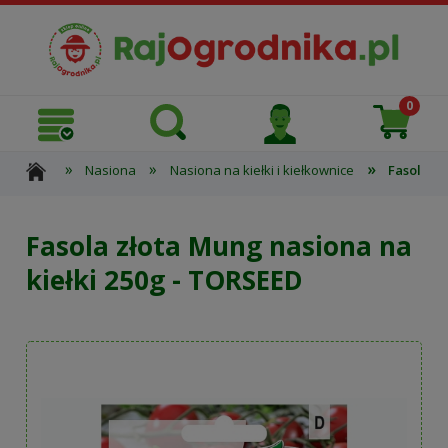
»
»
»
Nasiona
Nasiona na kiełki i kiełkownice
Fasola zł
Fasola złota Mung nasiona na
kiełki 250g - TORSEED