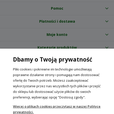
Pomoc
Płatności i dostawa
Moje konto
Kategorie produktów
Dbamy o Twoją prywatność
O nas
Pliki cookies i pokrewne im technologie umożliwiają
Internetowy sklep ogrodniczy z nasionami RajOgrodnika.pl
|
poprawne działanie strony i pomagają nam dostosować
NIP: 6090037061, REGON: 260240470 | Czarnca, ul. Tęczowa 31, 29-100
ofertę do Twoich potrzeb. Możesz zaakceptować
Włoszczowa
wykorzystanie przez nas wszystkich tych plików i przejść
do sklepu lub dostosować użycie plików do swoich
preferencji, wybierając opcję "Dostosuj zgody".
POKAŻ PEŁNĄ WERSJĘ STRONY
Więcej o plikach cookies przeczytasz w naszej Polityce
prywatności.