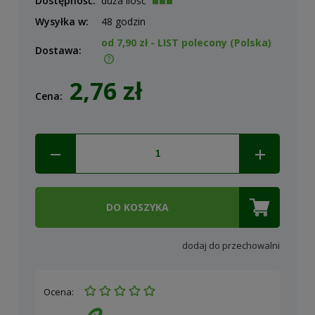
Dostępność:
duża ilość
Wysyłka w:
48 godzin
od 7,90 zł
- LIST polecony
(Polska)
Dostawa:
Cena nie zawiera ewentualnych kosztów płatności
2,76 zł
Cena:
DO KOSZYKA
dodaj do przechowalni
Ocena: