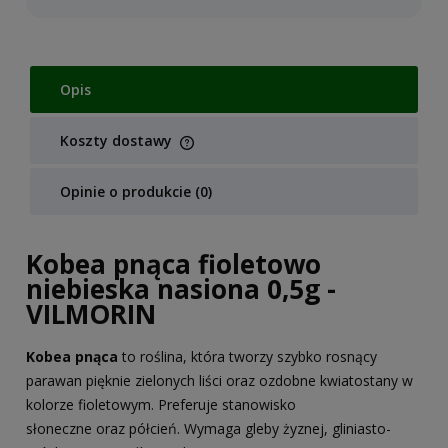
Opis
Koszty dostawy
Cena nie zawiera ewentualnych kosztów płatności
Opinie o produkcie (0)
Kobea pnąca fioletowo
niebieska nasiona 0,5g -
VILMORIN
Kobea pnąca
to roślina, która tworzy szybko rosnący
parawan pięknie zielonych liści oraz ozdobne kwiatostany w
kolorze fioletowym. Preferuje stanowisko
słoneczne oraz półcień. Wymaga gleby żyznej, gliniasto-