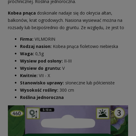
próchnicznej. Roślina jednoroczna.
Kobea pnąca
doskonale nadaje się do okrycia altan,
balkonów, krat ogrodowych. Nasiona wysiewać można na
rozsady lub bezpośrednio do gruntu. Ze względu, że jest to
Firma:
VILMORIN
Rodzaj nasion:
Kobea pnąca fioletowo niebieska
Waga:
0,5g
Wysiew pod osłony:
II-III
Wysiew do gruntu:
V
Kwitnie:
VII - X
Stanowisko uprawy:
słoneczne lub półcieniste
Wysokość rośliny:
300 cm
Roślina jednoroczna