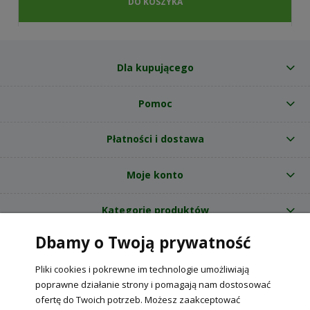
DO KOSZYKA
Dla kupującego
Pomoc
Płatności i dostawa
Moje konto
Kategorie produktów
Dbamy o Twoją prywatność
O nas
Pliki cookies i pokrewne im technologie umożliwiają
Internetowy sklep ogrodniczy z nasionami RajOgrodnika.pl
|
poprawne działanie strony i pomagają nam dostosować
NIP: 6090037061, REGON: 260240470 | Czarnca, ul. Tęczowa 31, 29-100
ofertę do Twoich potrzeb. Możesz zaakceptować
Włoszczowa