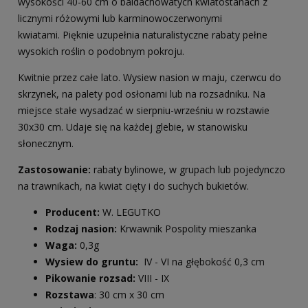
wysokości 40-60 cm o baldachowatych kwiatostanach z
licznymi różowymi lub karminowoczerwonymi
kwiatami. Pięknie uzupełnia naturalistyczne rabaty pełne
wysokich roślin o podobnym pokroju.
Kwitnie przez całe lato. Wysiew nasion w maju, czerwcu do
skrzynek, na palety pod osłonami lub na rozsadniku. Na
miejsce stałe wysadzać w sierpniu-wrześniu w rozstawie
30x30 cm. Udaje się na każdej glebie, w stanowisku
słonecznym.
Zastosowanie:
rabaty bylinowe, w grupach lub pojedynczo
na trawnikach, na kwiat cięty i do suchych bukietów.
Producent:
W. LEGUTKO
Rodzaj nasion:
Krwawnik Pospolity mieszanka
Waga:
0,3g
Wysiew do gruntu:
IV - VI na głębokość 0,3 cm
Pikowanie rozsad:
VIII - IX
Rozstawa
: 30 cm x 30 cm