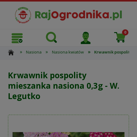
»
»
»
Nasiona
Nasiona kwiatów
Krwawnik pospolity mi
Krwawnik pospolity
mieszanka nasiona 0,3g - W.
Legutko