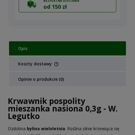
BEZPŁATNA DOSTAWA
od 150 zł
Opis
Koszty dostawy
Cena nie zawiera ewentualnych kosztów płatności
Opinie o produkcie (0)
Krwawnik pospolity
mieszanka nasiona 0,3g - W.
Legutko
Ozdobna
bylina wieloletnia
. Roślina silnie krzewiąca się