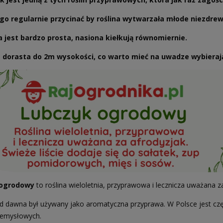
go regularnie przycinać by roślina wytwarzała młode niezdrew
 jest bardzo prosta, nasiona kiełkują równomiernie.
a dorasta do 2m wysokości, co warto mieć na uwadze wybieraj
 ogrodowy
to roślina wieloletnia, przyprawowa i lecznicza uważana z
d dawna był używany jako aromatyczna przyprawa. W Polsce jest czę
zemysłowych.