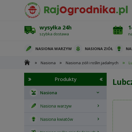
wysyłka 24h
1
szybka dostawa
n
NASIONA WARZYW
NASIONA ZIÓŁ
NA
»
»
»
Nasiona
Nasiona ziół i roślin jadalnych
L
OCHRONA ROŚLIN
Produkty
Lubc
Nasiona
Nasiona warzyw
Nasiona kwiatów