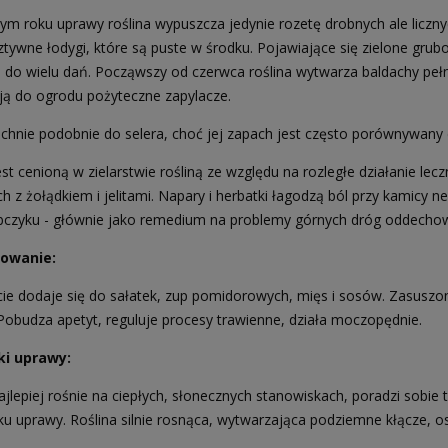
ym roku uprawy roślina wypuszcza jedynie rozetę drobnych ale liczny
ztywne łodygi, które są puste w środku. Pojawiające się zielone grub
 do wielu dań. Począwszy od czerwca roślina wytwarza baldachy pełn
ją do ogrodu pożyteczne zapylacze.
achnie podobnie do selera, choć jej zapach jest często porównywany
st cenioną w zielarstwie rośliną ze względu na rozległe działanie lec
 z żołądkiem i jelitami. Napary i herbatki łagodzą ból przy kamicy n
a Senshyu Yellow Ozima 20-
ubczyku - głównie jako remedium na problemy górnych dróg oddecho
5 mm zimowa 10kg
owanie:
ście dodaje się do sałatek, zup pomidorowych, mięs i sosów. Zasuszon
105,00 zł
139,00 zł
 Pobudza apetyt, reguluje procesy trawienne, działa moczopędnie.
 regularna:
jniższa cena:
139,00 zł
i uprawy:
jlepiej rośnie na ciepłych, słonecznych stanowiskach, poradzi sobie 
ku uprawy. Roślina silnie rosnąca, wytwarzająca podziemne kłącze, 
DO KOSZYKA