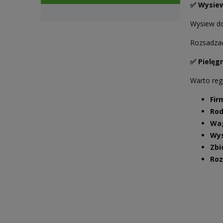
✅ Wysie
Wysiew do 
Rozsadzać 
✅ Pielęg
Warto regu
Fir
Rod
Wa
Wy
Zbi
Ro