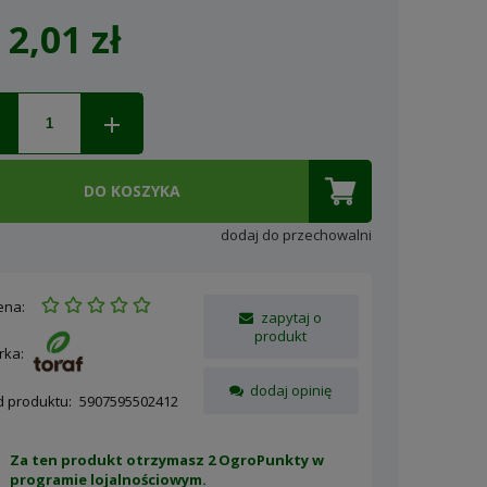
2,01 zł
Cena nie zawiera ewentualnych
kosztów płatności
DO KOSZYKA
dodaj do przechowalni
ena:
zapytaj o
produkt
rka:
dodaj opinię
d produktu:
5907595502412
Za ten produkt otrzymasz 2 OgroPunkty w
programie lojalnościowym
.