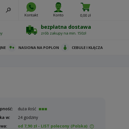
Kontakt
Konto
0,00 zł
bezpłatna dostawa
ny
zrób zakupy na min. 150zł
JNE
NASIONA NA POPLON
CEBULE I KŁĄCZA
pność:
duża ilość
ka w:
24 godziny
awa:
od 7,90 zł
- LIST polecony
(Polska)