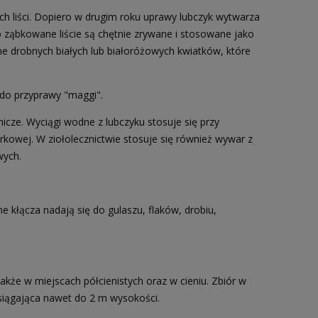
ch liści. Dopiero w drugim roku uprawy lubczyk wytwarza
o ząbkowane liście są chętnie zrywane i stosowane jako
e drobnych białych lub białoróżowych kwiatków, które
 do przyprawy "maggi".
znicze. Wyciągi wodne z lubczyku stosuje się przy
erkowej. W ziołolecznictwie stosuje się również wywar z
wych.
e kłącza nadają się do gulaszu, flaków, drobiu,
także w miejscach półcienistych oraz w cieniu. Zbiór w
osiągająca nawet do 2 m wysokości.