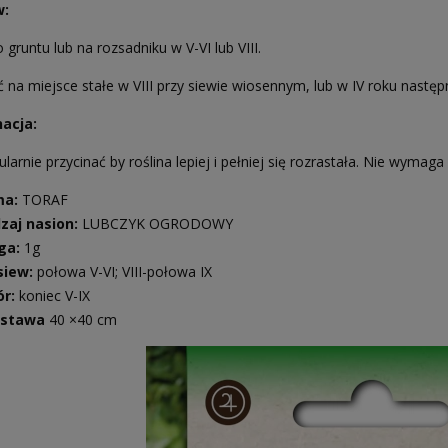
w:
gruntu lub na rozsadniku w V-VI lub VIII.
na miejsce stałe w VIII przy siewie wiosennym, lub w IV roku następ
nacja:
larnie przycinać by roślina lepiej i pełniej się rozrastała. Nie wymag
ma:
TORAF
zaj nasion:
LUBCZYK OGRODOWY
ga:
1g
siew:
połowa V-VI; VIII-połowa IX
ór:
koniec V-IX
zstawa
40 ×40 cm