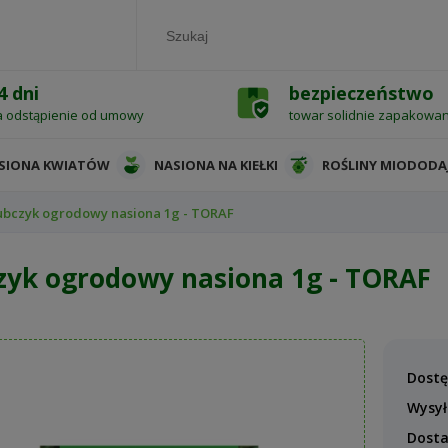
4 dni
bezpieczeństwo
a odstąpienie od umowy
towar solidnie zapakowa
SIONA KWIATÓW
NASIONA NA KIEŁKI
ROŚLINY MIODODA
ubczyk ogrodowy nasiona 1g - TORAF
zyk ogrodowy nasiona 1g - TORAF
Dostę
Wysył
Dost