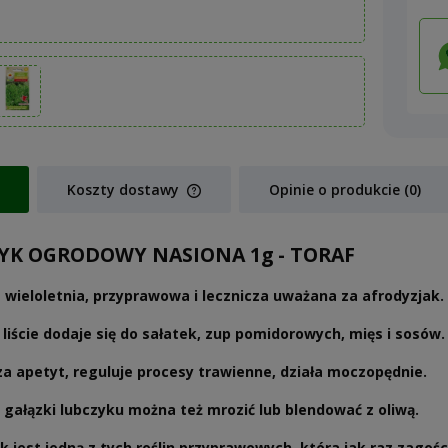
Koszty dostawy
Opinie o produkcie (0)
Cena nie zawiera ewentualnych koszt
YK OGRODOWY NASIONA 1g - TORAF
płatności
a wieloletnia, przyprawowa i lecznicza uważana za afrodyzjak.
liście dodaje się do sałatek, zup pomidorowych, mięs i sosów.
a apetyt, reguluje procesy trawienne, działa moczopędnie.
gałązki lubczyku można też mrozić lub blendować z oliwą.
k jest jedną z tych roślin przyprawowych, która jak raz zagoś