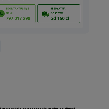
SKONTAKTUJ SIĘ Z
BEZPŁATNA
NAMI
DOSTAWA
797 017 298
od 150 zł
ów
ci w ogrodzie to pozostanie w nim na dłużej.