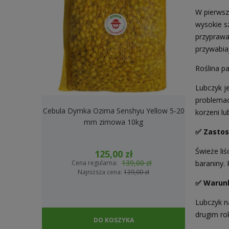
W pierwsz
wysokie s
przyprawa
przywabia
Roślina p
Lubczyk je
problemach
Cebula Dymka Ozima Senshyu Yellow 5-20
Cebula Dymk
korzeni l
mm zimowa 10kg
2
✅ Zastos
Świeże li
125,00 zł
139,00 zł
baraniny.
Cena regularna:
Cena
Najniższa cena:
139,00 zł
Na
✅ Warunk
Lubczyk na
drugim ro
DO KOSZYKA