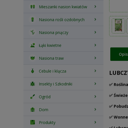
Mieszanki nasion kwiatów
Nasiona rośli ozdobnych
Nasiona pnączy
Łąki kwietne
Opis
Nasiona traw
Cebule i kłącza
LUBCZ
Insekty i Szkodniki
✅ Roślin
✅ Świeże 
Ogród
✅ Pobudz
Dom
✅ Wonne 
Produkty
✅ Lubczy