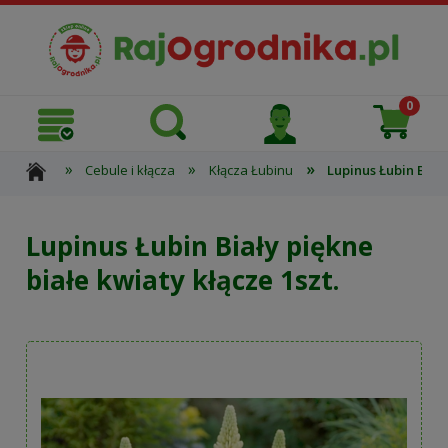
»
»
»
Cebule i kłącza
Kłącza Łubinu
Lupinus Łubin Biały
Lupinus Łubin Biały piękne
białe kwiaty kłącze 1szt.