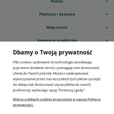
Pomoc
Płatności i dostawa
Moje konto
Kategorie produktów
Dbamy o Twoją prywatność
O nas
Pliki cookies i pokrewne im technologie umożliwiają
Internetowy sklep ogrodniczy z nasionami RajOgrodnika.pl
|
poprawne działanie strony i pomagają nam dostosować
NIP: 6090037061, REGON: 260240470 | Czarnca, ul. Tęczowa 31, 29-100
ofertę do Twoich potrzeb. Możesz zaakceptować
Włoszczowa
wykorzystanie przez nas wszystkich tych plików i przejść
do sklepu lub dostosować użycie plików do swoich
preferencji, wybierając opcję "Dostosuj zgody".
POKAŻ PEŁNĄ WERSJĘ STRONY
Więcej o plikach cookies przeczytasz w naszej Polityce
prywatności.
Sklep internetowy Shoper Premium