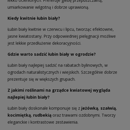
lekko ocienionych. Preferuje glebę przepuszczalną,
umiarkowanie wilgotną i dobrze uprawioną.
Kiedy kwitnie łubin biały?
Łubin biały kwitnie w czerwcu i lipcu, tworząc efektowne,
jasne kwiatostany. Przy odpowiedniej pielęgnacji możliwe
jest lekkie przedłużenie dekoracyjności.
Gdzie warto sadzić łubin biały w ogrodzie?
Łubin biały najlepiej sadzić na rabatach bylinowych, w
ogrodach naturalistycznych i wiejskich. Szczególnie dobrze
prezentuje się w większych grupach.
Z jakimi roślinami na grządce kwiatowej wygląda
najlepiej łubin biały?
Łubin biały doskonale komponuje się z
jeżówką
,
szałwią
,
kocimiętką
,
rudbekią
oraz trawami ozdobnymi. Tworzy
eleganckie i kontrastowe zestawienia.