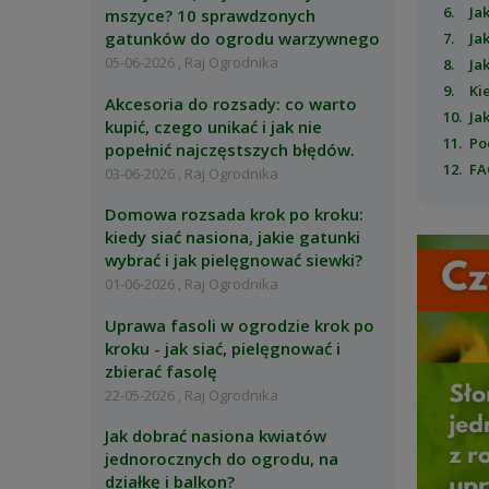
Ja
mszyce? 10 sprawdzonych
gatunków do ogrodu warzywnego
Ja
05-06-2026 , Raj Ogrodnika
Ja
Ki
Akcesoria do rozsady: co warto
Ja
kupić, czego unikać i jak nie
Po
popełnić najczęstszych błędów.
FA
03-06-2026 , Raj Ogrodnika
Domowa rozsada krok po kroku:
kiedy siać nasiona, jakie gatunki
wybrać i jak pielęgnować siewki?
01-06-2026 , Raj Ogrodnika
Uprawa fasoli w ogrodzie krok po
kroku - jak siać, pielęgnować i
zbierać fasolę
22-05-2026 , Raj Ogrodnika
Jak dobrać nasiona kwiatów
jednorocznych do ogrodu, na
działkę i balkon?