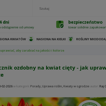
4 dni
bezpieczeństwo
a odstąpienie od umowy
towar solidnie zapakowa
SIONA KWIATÓW
NASIONA NA KIEŁKI
ROŚLINY MIODODA
 uprawiać, aby zarabiać na jakości i kolorze
cznik ozdobny na kwiat cięty - jak uprawi
ze
0-02-2026
w kategorii:
Porady
,
Uprawa roślin
,
Kwiaty w ogrodzie
autor:
Raj 