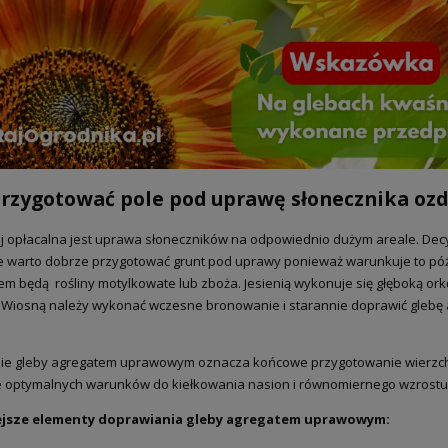
a Senshyu Yellow Ozima 20-
5 mm zimowa 10kg
105,00 zł
139,00 zł
 regularna:
jniższa cena:
139,00 zł
rzygotować pole pod uprawę słonecznika oz
DO KOSZYKA
j opłacalna jest uprawa słoneczników na odpowiednio dużym areale. Dec
te warto dobrze przygotować grunt pod uprawy ponieważ warunkuje to późni
m będą rośliny motylkowate lub zboża. Jesienią wykonuje się głęboką ork
 Wiosną należy wykonać wczesne bronowanie i starannie doprawić gleb
e gleby agregatem uprawowym oznacza końcowe przygotowanie wierzchniej
 optymalnych warunków do kiełkowania nasion i równomiernego wzrostu r
ejsze elementy doprawiania gleby agregatem uprawowym: