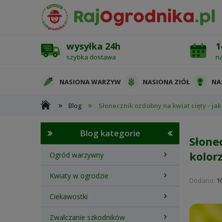
wysyłka 24h
1
szybka dostawa
n
NASIONA WARZYW
NASIONA ZIÓŁ
NA
»
»
Blog
Słonecznik ozdobny na kwiat cięty - jak
OCHRONA ROŚLIN
Blog kategorie
Słone
kolor
Ogród warzywny
Kwiaty w ogrodzie
Dodano:
1
Ciekawostki
Zwalczanie szkodników