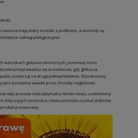
ew.
 wody.
mu nasiona mają dobry kontakt z podłożem, a wschody są
późniejsze zabiegi pielęgnacyjne.
ch warunkach glebowo-termicznych, ponieważ ma to
 Wysiew przeprowadza się w momencie, gdy gleba na
rzypada zazwyczaj na drugą połowę kwietnia. Zbyt wczesny
ryzyko porażenia siewek przez choroby odglebowe.
at cięty posiada swój optymalny termin siewu, uzależniony
ceń dotyczących terminarzu siewu pozwala uzyskać jednolite
 produkcji towarowej.