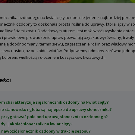
necznika ozdobnego na kwiat cięty to obecnie jeden z najbardziej persp
łonecznik ozdobny to doskonała prosta roślina do uprawy, która łączy w s
możliwościami zbytu. Dodatkowym atutem jest możliwość uzyskania dotac
 i prawidłowe prowadzenie upraw pozwalają uzyskać wyrównany, trwały i 
mają dobór odmiany, termin siewu, zagęszczenie roślin oraz właściwy mom
siewu nasion, aż po zbiór kwiatów. Podpowiemy odmiany zarówno jednop
 kolorem, wielkością i ułożeniem koszyczków kwiatowych.
eści
ym charakteryzuje się słonecznik ozdobny na kwiat cięty?
kie stanowisko i gleba są najlepsze do uprawy słonecznika?
k przygotować pole pod uprawę słonecznika ozdobnego?
edy i jak siać słonecznik na kwiat cięty?
k nawozić słonecznik ozdobny w trakcie sezonu?