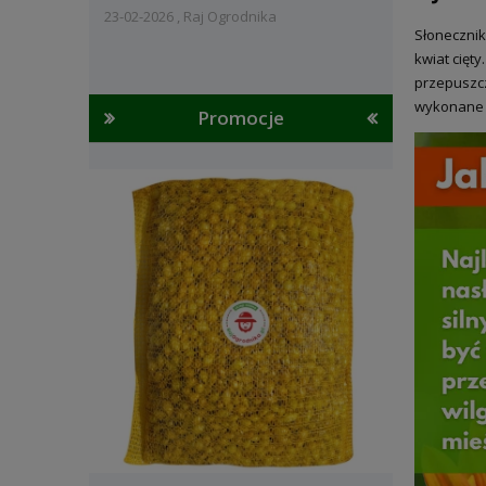
23-02-2026 , Raj Ogrodnika
Słonecznik
kwiat cięt
przepuszcz
wykonane 
Promocje