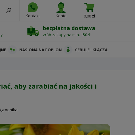
Kontakt
Konto
0,00 zł
bezpłatna dostawa
ny
zrób zakupy na min. 150zł
JNE
NASIONA NA POPLON
CEBULE I KŁĄCZA
ać, aby zarabiać na jakości i
Ogrodnika