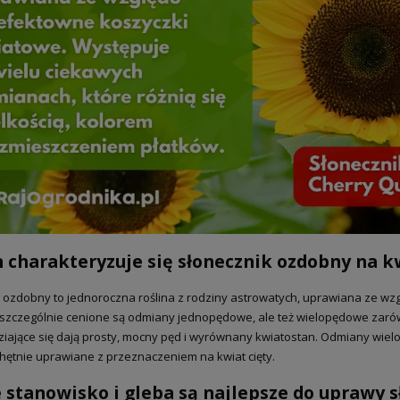
charakteryzuje się słonecznik ozdobny na kw
 ozdobny to jednoroczna roślina z rodziny astrowatych, uprawiana ze wz
y szczególnie cenione są odmiany jednopędowe, ale też wielopędowe zar
ziające się dają prosty, mocny pęd i wyrównany kwiatostan. Odmiany wiel
chętnie uprawiane z przeznaczeniem na kwiat cięty.
 stanowisko i gleba są najlepsze do uprawy 