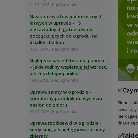
21-05-2026 , Raj Ogrodnika
Nasiona kwiatów jednorocznych
łatwych w uprawie - 15
niezawodnych gatunków dla
początkujących do ogrodu, na
działkę i balkon
05-05-2026 , Raj Ogrodnika
Najlepsze sąsiedztwo dla papryki
– jakie rośliny wspierają jej wzrost,
a których lepiej unikać
19-03-2026 , Raj Ogrodnika
✅Czym 
Uprawa sałaty w ogrodzie -
kompletny poradnik od wysiewu
Słonecznik
nasion do zbioru
kwiat cięt
09-03-2026 , Raj Ogrodnika
nierozgałę
Uprawa rzodkiewki w ogrodzie -
drugie są 
kiedy siać, jak pielęgnować i kiedy
✅Jakie
zbierać?