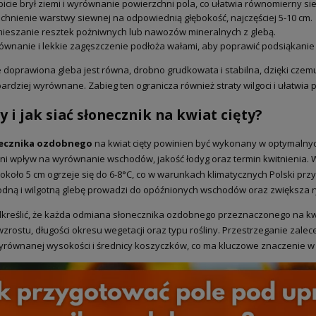
icie brył ziemi i wyrównanie powierzchni pola, co ułatwia równomierny si
chnienie warstwy siewnej na odpowiednią głębokość, najczęściej 5-10 cm.
ieszanie resztek pożniwnych lub nawozów mineralnych z glebą.
wnanie i lekkie zagęszczenie podłoża wałami, aby poprawić podsiąkanie
 doprawiona gleba jest równa, drobno grudkowata i stabilna, dzięki cze
bardziej wyrównane. Zabieg ten ogranicza również straty wilgoci i ułatwia 
y i jak siać słonecznik na kwiat cięty?
necznika ozdobnego
na kwiat cięty powinien być wykonany w optymalny
i wpływ na wyrównanie wschodów, jakość łodyg oraz termin kwitnienia.
 około 5 cm ogrzeje się do 6-8°C, co w warunkach klimatycznych Polski p
odną i wilgotną glebę prowadzi do opóźnionych wschodów oraz zwiększa 
kreślić, że każda odmiana słonecznika ozdobnego przeznaczonego na kwi
zrostu, długości okresu wegetacji oraz typu rośliny. Przestrzeganie zale
wyrównanej wysokości i średnicy koszyczków, co ma kluczowe znaczenie w