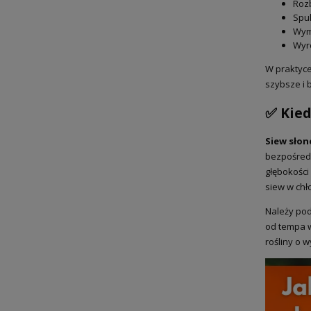
Rozb
Spul
Wym
Wyró
W praktyce
szybsze i 
✅ Kied
Siew sło
bezpośredn
głębokości
siew w chł
Należy pod
od tempa w
rośliny o 