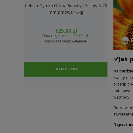
Cebula Dymka Ozima Senshyu Yellow 5-20
Cebula Dymk
mm zimowa 10kg
2
125,00 zł
139,00 zł
Cena regularna:
Cena
Najniższa cena:
139,00 zł
Na
✅Jak p
DO KOSZYKA
Najbardzie
kwiaty cię
przedplone
potasowe.
wschody.
Doprawieni
stworzenie
Najważni