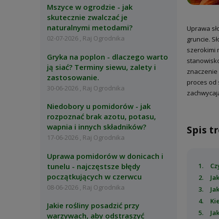
Mszyce w ogrodzie - jak
skutecznie zwalczać je
naturalnymi metodami?
Uprawa sło
02-07-2026 , Raj Ogrodnika
gruncie. S
szerokimi 
Gryka na poplon - dlaczego warto
stanowisko
ją siać? Terminy siewu, zalety i
znaczenie 
zastosowanie.
proces od 
30-06-2026 , Raj Ogrodnika
zachwycają
Niedobory u pomidorów - jak
rozpoznać brak azotu, potasu,
wapnia i innych składników?
Spis tr
17-06-2026 , Raj Ogrodnika
Uprawa pomidorów w donicach i
tunelu - najczęstsze błędy
Cz
początkujących w czerwcu
Ja
08-06-2026 , Raj Ogrodnika
Ja
Ki
Jakie rośliny posadzić przy
Ja
warzywach, aby odstraszyć