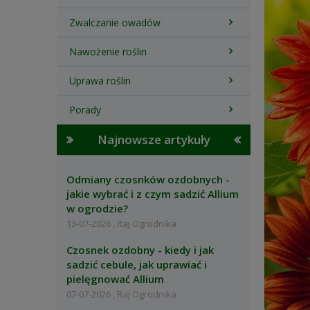
Zwalczanie owadów
Nawożenie roślin
Uprawa roślin
Porady
Najnowsze artykuły
Odmiany czosnków ozdobnych -
jakie wybrać i z czym sadzić Allium
w ogrodzie?
13-07-2026 , Raj Ogrodnika
Czosnek ozdobny - kiedy i jak
sadzić cebule, jak uprawiać i
pielęgnować Allium
07-07-2026 , Raj Ogrodnika