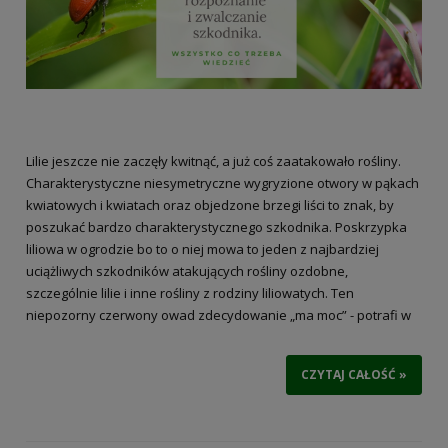
Lilie jeszcze nie zaczęły kwitnąć, a już coś zaatakowało rośliny.
Charakterystyczne niesymetryczne wygryzione otwory w pąkach
kwiatowych i kwiatach oraz objedzone brzegi liści to znak, by
poszukać bardzo charakterystycznego szkodnika. Poskrzypka
liliowa w ogrodzie bo to o niej mowa to jeden z najbardziej
uciążliwych szkodników atakujących rośliny ozdobne,
szczególnie lilie i inne rośliny z rodziny liliowatych. Ten
niepozorny czerwony owad zdecydowanie „ma moc” - potrafi w
krótkim czasie doprowadzić do poważnych uszkodzeń roślin. Na
liściach żerują zarówno larwy jaki i dorosłe osobniki, co w krótkim
CZYTAJ CAŁOŚĆ »
czasie może doprowadzić do osłabienia kwitnienia, żółcenia się
liści i zamierania roślin. Poskrzypka liliowa choć najczęściej
atakuje lilie w ogrodzie potrafi również siać spustoszenie wśród
szachownic, konwalii majowych i innych roślin ozdobnych.