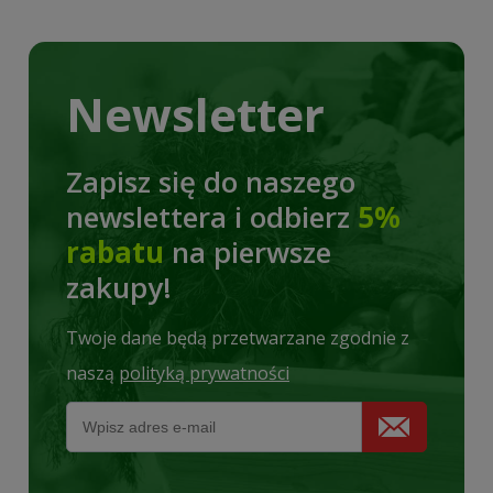
Poniżej przedstawiamy wyczerpujące informacje na temat tego
szkodnika – jak wygląda poskrzypka liliowa, gdzie występuje, jaki
ma cykl życia, oraz jak wygląda zwalczanie poskrzypki liliowej
Newsletter
przy użyciu skutecznych preparatów.
Zapisz się do naszego
newslettera i odbierz
5%
rabatu
na pierwsze
zakupy!
Twoje dane będą przetwarzane zgodnie z
naszą
polityką prywatności