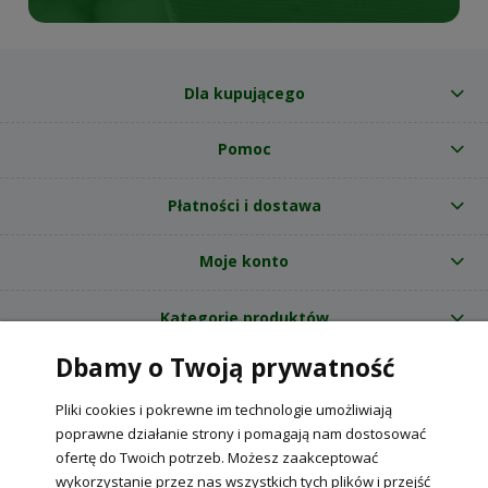
Dla kupującego
Pomoc
Płatności i dostawa
Moje konto
Kategorie produktów
Dbamy o Twoją prywatność
O nas
Pliki cookies i pokrewne im technologie umożliwiają
Internetowy sklep ogrodniczy z nasionami RajOgrodnika.pl
|
poprawne działanie strony i pomagają nam dostosować
NIP: 6090037061, REGON: 260240470 | Czarnca, ul. Tęczowa 31, 29-100
ofertę do Twoich potrzeb. Możesz zaakceptować
Włoszczowa
wykorzystanie przez nas wszystkich tych plików i przejść