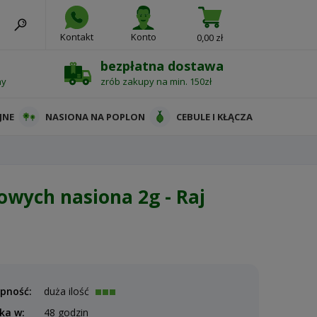
Kontakt
Konto
0,00 zł
bezpłatna dostawa
ny
zrób zakupy na min. 150zł
JNE
NASIONA NA POPLON
CEBULE I KŁĄCZA
a
wych nasiona 2g - Raj
pność:
duża ilość
ka w:
48 godzin