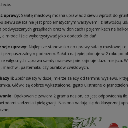
diecie.
ć uprawy:
Sałatę masłową można uprawiać z siewu wprost do gruntu
u siewu sałata nie jest problematycznym warzywem i z łatwością u
na podwyższanych grządkach oraz w donicach i pojemnikach na balkon
, a młode liście wykorzystywać jako dodatek do dań.
encje uprawy:
Najlepsze stanowisko do uprawy sałaty masłowej to t
i przepuszczalnym podłożem. Sałata najlepiej plonuje w 2 roku po ob
nie wilgotnych. Uprawa sałaty masłowej nie zajmuje dużo miejsca.
i, marchwi, pasternaku czy buraków ćwikłowych.
bazylii:
Zbiór sałaty w dużej mierze zależy od terminu wysiewu. Prz
ernika. Główki są dobrze wykształcone, gęsto ulistnione o jasnoziel
wanie:
Opakowanie zawiera 2 grama nasion, co jest odpowiednią ilo
etodami sadzenia i pielęgnacji. Nasiona nadają się do klasycznej u
cznej.