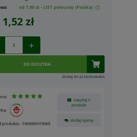
awa:
od 7,90 zł
- LIST polecony
(Polska)
1,52 zł
Cena nie zawiera ewentualnych
kosztów płatności
DO KOSZYKA
dodaj do przechowalni
ena:
zapytaj o
produkt
rka:
dodaj opinię
d produktu:
5904905919069