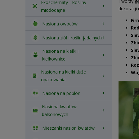
Tworzy gę
Ekoschematy - Rośliny
dekoracji
miododajne
Fir
Nasiona owoców
Rod
Sie
Nasiona ziół i roślin jadalnych
Zbi
Sie
Nasiona na kiełki i
Zbi
kiełkownice
Roz
Nasiona na kiełki duże
Wa
opakowania
Nasiona na poplon
Nasiona kwiatów
balkonowych
Mieszanki nasion kwiatów