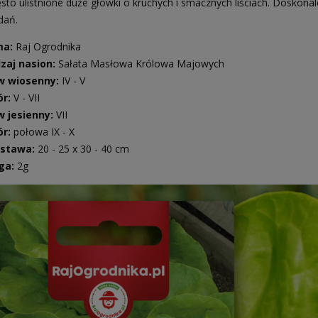
sto ulistnione duże główki o kruchych i smacznych liściach. Doskonal
 dań.
ma:
Raj Ogrodnika
zaj nasion:
Sałata Masłowa Królowa Majowych
w wiosenny:
IV - V
ór:
V - VII
w jesienny:
VII
ór:
połowa IX - X
stawa:
20 - 25 x 30 - 40 cm
ga:
2g