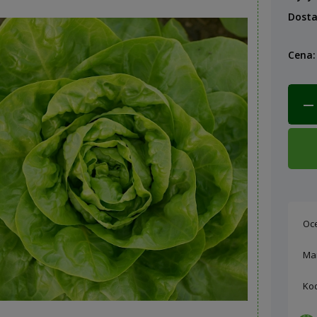
Dost
Cena:
Oc
Ma
Ko