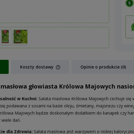
Koszty dostawy
Opinie o produkcie (0)
Cena nie zawiera ewentualnych koszt
 masłowa głowiasta Królowa Majowych nasion
płatności
salność w Kuchni:
Sałata masłowa Królowa Majowych cechuje się wyj
się podawana z sosami na bazie oleju, śmietany, majonezu czy wine
Królowa Majowych będzie doskonałym dodatkiem do kanapek czy hambu
y wiele dań.
ie dla Zdrowia:
Sałata masłowa jest warzywem o niskiej kalorycznośc