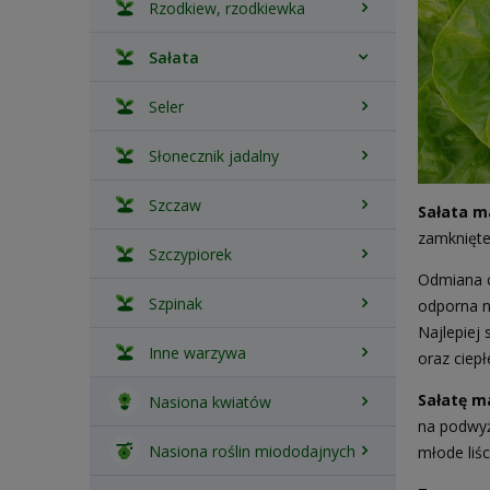
Rzodkiew, rzodkiewka
Sałata
Seler
Słonecznik jadalny
Szczaw
Sałata m
zamknięte,
Szczypiorek
Odmiana c
Szpinak
odporna n
Najlepiej
Inne warzywa
oraz ciep
Sałatę m
Nasiona kwiatów
na podwyż
Nasiona roślin miododajnych
młode liś