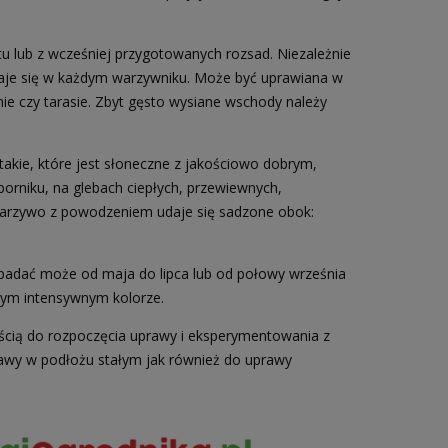
 lub z wcześniej przygotowanych rozsad. Niezależnie
daje się w każdym warzywniku. Może być uprawiana w
ie czy tarasie. Zbyt gęsto wysiane wschody należy
akie, które jest słoneczne z jakościowo dobrym,
orniku, na glebach ciepłych, przewiewnych,
 Warzywo z powodzeniem udaje się sadzone obok:
ypadać może od maja do lipca lub od połowy września
onym intensywnym kolorze.
ścią do rozpoczęcia uprawy i eksperymentowania z
prawy w podłożu stałym jak również do uprawy