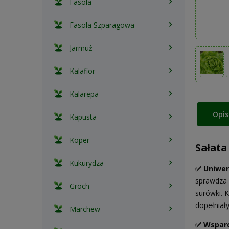
Fasola
Fasola Szparagowa
Jarmuż
Kalafior
Kalarepa
Opis
Kapusta
Koper
Sałata
Kukurydza
✅
Uniwer
sprawdza 
Groch
surówki. 
dopełniał
Marchew
✅
Wsparc