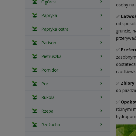
Ogórek
osoby na 
Papryka
✅
Łatwoś
od sposob
Papryka ostra
gruncie, 
przerywać
Patison
✅
Prefer
Pietruszka
zasobnym 
dostatecz
Pomidor
rzodkiewk
✅
Zbiory 
Por
do paździ
Rukola
✅
Opako
różnymi m
Rzepa
hydroponi
Rzeżucha