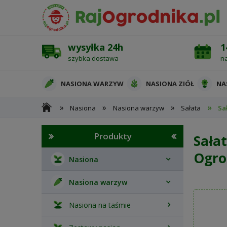
wysyłka 24h
1
szybka dostawa
n
NASIONA WARZYW
NASIONA ZIÓŁ
NA
»
»
»
»
Nasiona
Nasiona warzyw
Sałata
Sa
OCHRONA ROŚLIN
Produkty
Sała
Ogro
Nasiona
Nasiona warzyw
Nasiona na taśmie