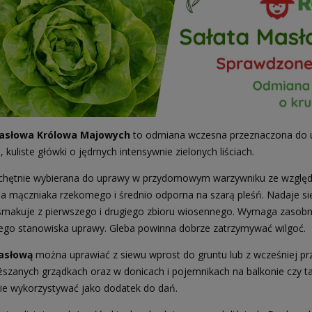
asłowa Królowa Majowych
to odmiana wczesna przeznaczona do u
 kuliste główki o jędrnych intensywnie zielonych liściach.
hętnie wybierana do uprawy w przydomowym warzywniku ze względu 
a mączniaka rzekomego i średnio odporna na szarą pleśń. Nadaje si
 smakuje z pierwszego i drugiego zbioru wiosennego. Wymaga zaso
łego stanowiska uprawy. Gleba powinna dobrze zatrzymywać wilgoć.
asłową
można uprawiać z siewu wprost do gruntu lub z wcześniej p
szanych grządkach oraz w donicach i pojemnikach na balkonie czy ta
cie wykorzystywać jako dodatek do dań.