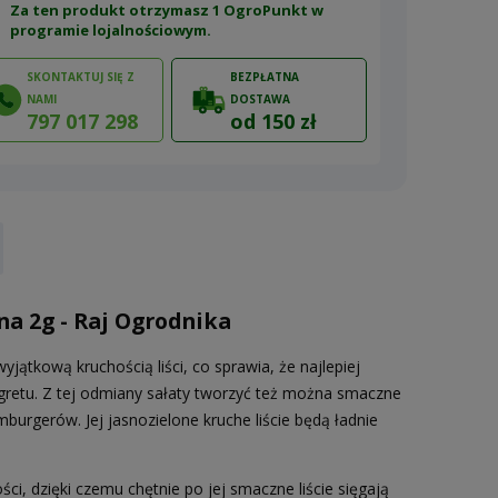
Za ten produkt otrzymasz 1 OgroPunkt w
programie lojalnościowym
.
SKONTAKTUJ SIĘ Z
BEZPŁATNA
NAMI
DOSTAWA
797 017 298
od 150 zł
ów
a 2g - Raj Ogrodnika
ątkową kruchością liści, co sprawia, że najlepiej
gretu. Z tej odmiany sałaty tworzyć też można smaczne
rgerów. Jej jasnozielone kruche liście będą ładnie
i, dzięki czemu chętnie po jej smaczne liście sięgają