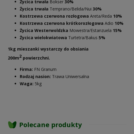
Życica trwała
Bokser
30%
Życica trwała
Temprano/Belida/Nui
30%
Kostrzewa czerwona rozłogowa
Areta/Reda
10%
Kostrzewa czerwona krótkorozłogowa
Adio
10%
Życica Westerwoldzka
Mowestra/Estanzuela
15%
Życica wielokwiatowa
Turtetra/Bakus
5%
1kg mieszanki wystarczy do obsiania
2
200m
powierzchni.
Firma:
FN Granum
Rodzaj nasion:
Trawa Uniwersalna
Waga:
5kg
Polecane produkty