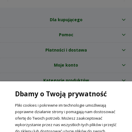
Dla kupującego
Pomoc
Płatności i dostawa
Moje konto
Kategorie produktów
Dbamy o Twoją prywatność
O nas
Pliki cookies i pokrewne im technologie umożliwiają
Internetowy sklep ogrodniczy z nasionami RajOgrodnika.pl
|
poprawne działanie strony i pomagają nam dostosować
NIP: 6090037061, REGON: 260240470 | Czarnca, ul. Tęczowa 31, 29-100
ofertę do Twoich potrzeb. Możesz zaakceptować
Włoszczowa
wykorzystanie przez nas wszystkich tych plików i przejść
do sklepu lub dostosować użycie plików do swoich