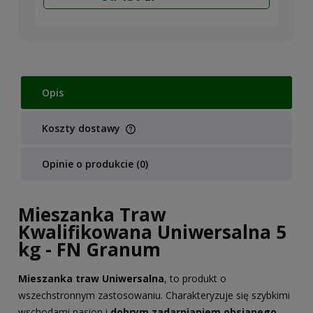
Opis
Koszty dostawy
Cena nie zawiera ewentualnych kosztów płatności
Opinie o produkcie (0)
Mieszanka Traw
Kwalifikowana Uniwersalna 5
kg - FN Granum
Mieszanka traw Uniwersalna
, to produkt o
wszechstronnym zastosowaniu. Charakteryzuje się szybkimi
wschodami nasion i
dobrym zadarnianiem obsianego