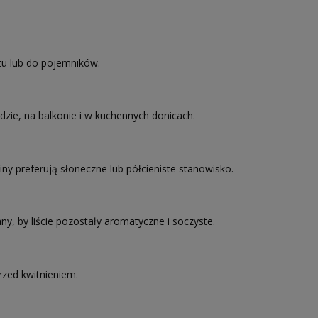
tu lub do pojemników.
odzie, na balkonie i w kuchennych donicach.
ny preferują słoneczne lub półcieniste stanowisko.
y, by liście pozostały aromatyczne i soczyste.
rzed kwitnieniem.