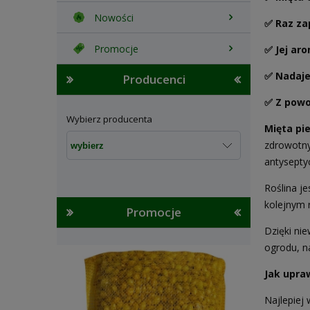
Nowości
✅ Raz za
Promocje
✅
Jej ar
✅ Nadaje
Producenci
✅ Z powo
Wybierz producenta
Mięta pi
zdrowotny
antysepty
Roślina je
kolejnym 
Promocje
Dzięki ni
ogrodu, na
Jak upra
Najlepiej