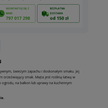
SKONTAKTUJ SIĘ Z
BEZPŁATNA
NAMI
DOSTAWA
797 017 298
od 150 zł
ów
N
ensywnym, świeżym zapachu i doskonałym smaku. Jej
im orzeźwiający smak. Mięta jest rośliną łatwą w
 do ogrodu, na balkon lub uprawy na kuchennym
ie.