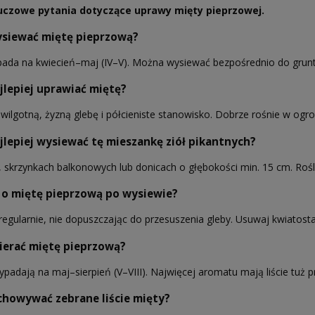
uczowe pytania dotyczące uprawy mięty pieprzowej.
ysiewać miętę pieprzową?
pada na kwiecień–maj (IV–V). Można wysiewać bezpośrednio do grun
jlepiej uprawiać miętę?
 wilgotną, żyzną glebę i półcieniste stanowisko. Dobrze rośnie w ogr
jlepiej wysiewać tę mieszankę ziół pikantnych?
, skrzynkach balkonowych lub donicach o głębokości min. 15 cm. Rośli
 o miętę pieprzową po wysiewie?
egularnie, nie dopuszczając do przesuszenia gleby. Usuwaj kwiatostan
ierać miętę pieprzową?
ypadają na maj–sierpień (V–VIII). Najwięcej aromatu mają liście tuż p
chowywać zebrane liście mięty?