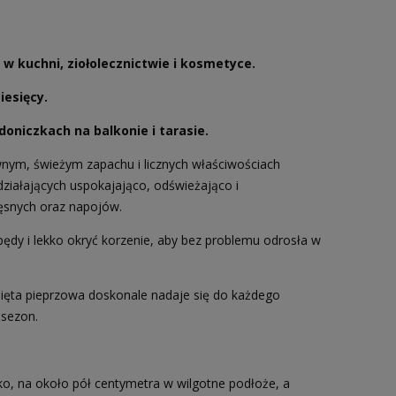
w kuchni, ziołolecznictwie i kosmetyce.
iesięcy.
niczkach na balkonie i tarasie.
wnym, świeżym zapachu i licznych właściwościach
działających uspokajająco, odświeżająco i
ięsnych oraz napojów.
ć pędy i lekko okryć korzenie, aby bez problemu odrosła w
ięta pieprzowa doskonale nadaje się do każdego
 sezon.
tko, na około pół centymetra w wilgotne podłoże, a