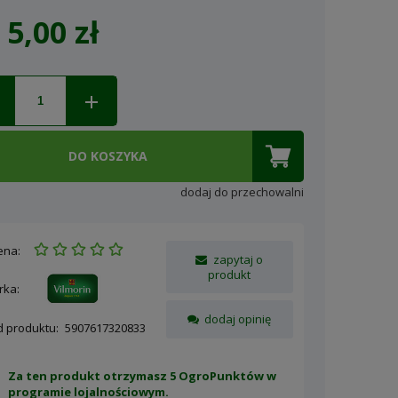
5,00 zł
Cena nie zawiera ewentualnych
kosztów płatności
DO KOSZYKA
dodaj do przechowalni
ena:
zapytaj o
produkt
rka:
dodaj opinię
d produktu:
5907617320833
Za ten produkt otrzymasz 5 OgroPunktów w
programie lojalnościowym
.