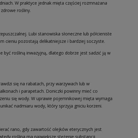
dniach. W praktyce jednak mięta częściej rozmnażana
 zdrowe rośliny.
rzepuszczalnej. Lubi stanowiska słoneczne lub półcieniste
 cieniu pozostają delikatniejsze i bardziej soczyste.
 być rośliną inwazyjną, dlatego dobrze jest sadzić ją w
awdzi się na rabatach, przy warzywach lub w
alkonach i parapetach. Doniczki powinny mieć co
dzeniu się wody. W uprawie pojemnikowej mięta wymaga
unikać nadmiaru wody, który sprzyja gniciu korzeni.
bierać rano, gdy zawartość olejków eterycznych jest
tedy roślina ma największe stężenie substancji