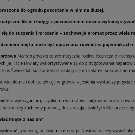
proszona do ogrodu pozostanie w nim na dłużej.
omatyczne liście i łodygi z powodzeniem można wykorzystywać 
 się do suszenia i mrożenia – zachowuje aromat przez wiele m
dzeniem mięta może być uprawiana również w pojemnikach i do
eprzowa
Mentha piperita
to aromatyczna roślina lecznicza o intensy
ch. Jej liście i kwiaty wykorzystywane są do przygotowania naparów 
cznie. Świeże lub suszone liście nadają się do sałatek, sosów, dań m
st wieloletnia i dobrze zimuje w gruncie – jesienią wystarczy przycią
roku.
ewielkim wymaganiom, szybkiemu wzrostowi i pięknemu aromatowi m
 balkon czy kuchenny parapet, dostarczając świeżych liści przez cały
wiać mięte z nasion?
 wysiewać ją wiosną, od kwietnia do maja. Nasiona należy wysiać pły