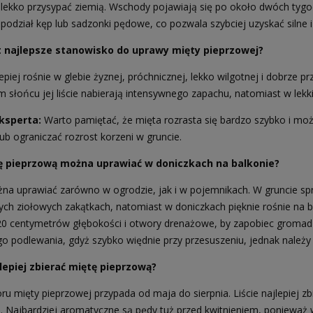
 lekko przysypać ziemią. Wschody pojawiają się po około dwóch tygo
 podział kęp lub sadzonki pędowe, co pozwala szybciej uzyskać silne i
st najlepsze stanowisko do uprawy mięty pieprzowej?
epiej rośnie w glebie żyznej, próchnicznej, lekko wilgotnej i dobrze p
 słońcu jej liście nabierają intensywnego zapachu, natomiast w lekkim
ksperta:
Warto pamiętać, że mięta rozrasta się bardzo szybko i może
ub ograniczać rozrost korzeni w gruncie.
a Senshyu Yellow Ozima 20-
ę pieprzową można uprawiać w doniczkach na balkonie?
5 mm zimowa 10kg
na uprawiać zarówno w ogrodzie, jak i w pojemnikach. W gruncie spr
ych ziołowych zakątkach, natomiast w doniczkach pięknie rośnie na b
105,00 zł
139,00 zł
20 centymetrów głębokości i otwory drenażowe, by zapobiec groma
 regularna:
jniższa cena:
139,00 zł
go podlewania, gdyż szybko więdnie przy przesuszeniu, jednak należy 
lepiej zbierać miętę pieprzową?
ru mięty pieprzowej przypada od maja do sierpnia. Liście najlepiej z
DO KOSZYKA
. Najbardziej aromatyczne są pędy tuż przed kwitnieniem, ponieważ w