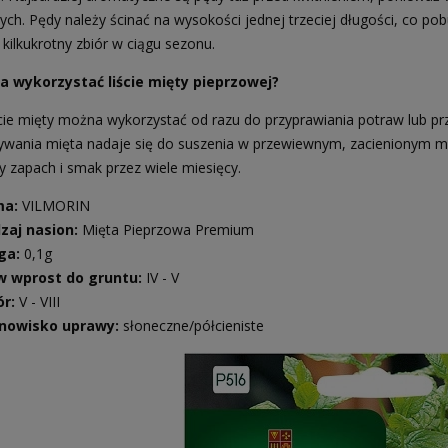
ch. Pędy należy ścinać na wysokości jednej trzeciej długości, co po
kilkukrotny zbiór w ciągu sezonu.
a wykorzystać liście mięty pieprzowej?
ście mięty można wykorzystać od razu do przyprawiania potraw lub 
wania mięta nadaje się do suszenia w przewiewnym, zacienionym mi
y zapach i smak przez wiele miesięcy.
ma:
VILMORIN
zaj nasion:
Mięta Pieprzowa Premium
ga:
0,1g
w wprost do gruntu:
IV - V
ór:
V - VIII
nowisko uprawy:
słoneczne/półcieniste