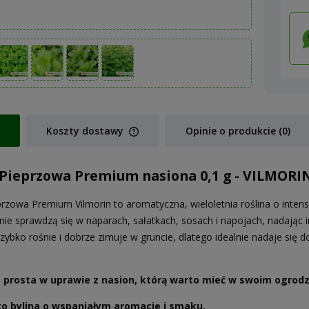
Koszty dostawy
Opinie o produkcie (0)
Cena nie zawiera ewentualnych koszt
Pieprzowa Premium nasiona 0,1 g - VILMORI
płatności
przowa Premium Vilmorin to aromatyczna, wieloletnia roślina o int
alnie sprawdzą się w naparach, sałatkach, sosach i napojach, nadając 
szybko rośnie i dobrze zimuje w gruncie, dlatego idealnie nadaje się
.
a prosta w uprawie z nasion, którą warto mieć w swoim ogrodz
to bylina o wspaniałym aromacie i smaku.