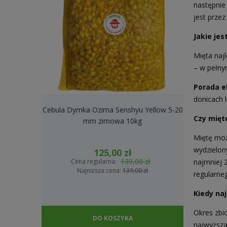
następnie
jest przez
Jakie je
Mięta najl
– w pełnym
Porada e
donicach l
Cebula Dymka Ozima Senshyu Yellow 5-20
Cebula Dymk
Czy mięt
mm zimowa 10kg
2
Miętę moż
wydzielon
125,00 zł
139,00 zł
najmniej 
Cena regularna:
Cena
Najniższa cena:
139,00 zł
Na
regularne
Kiedy naj
Okres zbio
DO KOSZYKA
najwyższa