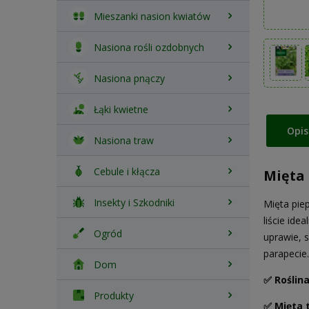
Mieszanki nasion kwiatów
Nasiona rośli ozdobnych
Nasiona pnączy
Łąki kwietne
Opis
Nasiona traw
Cebule i kłącza
Mięta 
Insekty i Szkodniki
Mięta pie
liście ide
Ogród
uprawie, 
parapecie
Dom
✅ Roślin
Produkty
✅ Mięta 