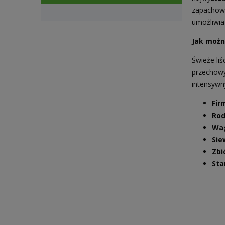
zapachowy
umożliwia 
Jak możn
Świeże li
przechowy
intensywn
Fir
Rod
Wa
Sie
Zbi
Sta