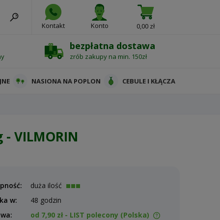
Kontakt
Konto
0,00 zł
bezpłatna dostawa
ny
zrób zakupy na min. 150zł
JNE
NASIONA NA POPLON
CEBULE I KŁĄCZA
g - VILMORIN
pność:
duża ilość
ka w:
48 godzin
awa:
od 7,90 zł
- LIST polecony
(Polska)