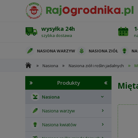
wysyłka 24h
1
szybka dostawa
n
NASIONA WARZYW
NASIONA ZIÓŁ
NA
»
»
»
Nasiona
Nasiona ziół i roślin jadalnych
M
OCHRONA ROŚLIN
Produkty
Mięt
Nasiona
Nasiona warzyw
Nasiona kwiatów