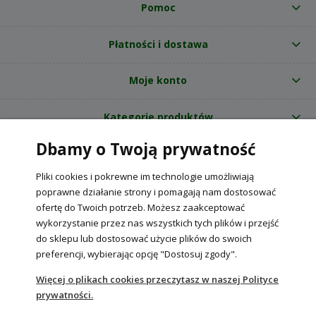
Pomoc
Płatności i dostawa
Moje konto
Kategorie produktów
Dbamy o Twoją prywatność
O nas
Pliki cookies i pokrewne im technologie umożliwiają
Internetowy sklep ogrodniczy z nasionami RajOgrodnika.pl
|
poprawne działanie strony i pomagają nam dostosować
NIP: 6090037061, REGON: 260240470 | Czarnca, ul. Tęczowa 31, 29-100
ofertę do Twoich potrzeb. Możesz zaakceptować
Włoszczowa
wykorzystanie przez nas wszystkich tych plików i przejść
do sklepu lub dostosować użycie plików do swoich
preferencji, wybierając opcję "Dostosuj zgody".
POKAŻ PEŁNĄ WERSJĘ STRONY
Więcej o plikach cookies przeczytasz w naszej Polityce
prywatności.
Sklep internetowy Shoper Premium