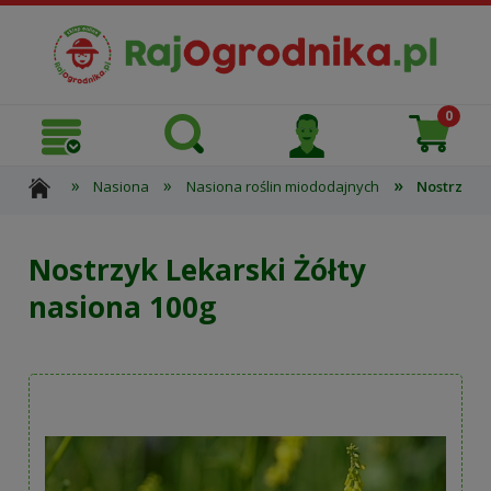
»
»
»
Nasiona
Nasiona roślin miododajnych
Nostrzyk L
Nostrzyk Lekarski Żółty
nasiona 100g