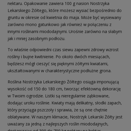
nektaru. Opakowanie zawiera 100 g nasion Nostrzyka
Lekarskiego Żółtego, które możesz wysiać bezpośrednio do
gruntu w okresie od kwietnia do maja. Może być wysiewany
zarówno mono gatunkowo jak również w połączeniu z
innymi roślinami miododajnymi. Urośnie zarówno na słabym
jak i mniej zasobnym podłożu.
To właśnie odpowiedni czas siewu zapewni zdrowy wzrost
rośliny i bujne kwitnienie. Po około dwóch miesiącach,
będziesz mógł cieszyć się pięknymi żółtymi kwiatami,
ukształtowanymi w charakterystyczne podłużne grona.
Roślina Nostrzyka Lekarskiego Żółtego osiąga imponującą
wysokość od 150 do 180 cm, tworząc efektowną dekorację
w Twoim ogrodzie. Listki są nieregularnie ząbkowane,
dodając uroku roślinie. Kwiaty mają delikatny, słodki zapach,
który przyciąga pszczoły i sprawia, że są one chętnie
oblatywane. W naszym klimacie, Nostrzyk Lekarski Żółty jest
uważany za jedną z najlepszych roślin miododajnych,
dostarczając od 300 do 700 kg nektaru na hektar.