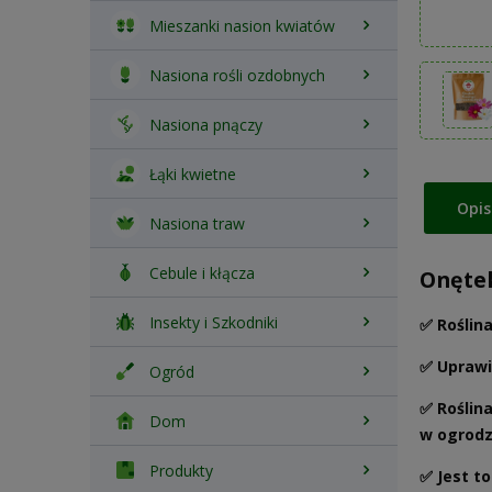
Mieszanki nasion kwiatów
Nasiona rośli ozdobnych
Nasiona pnączy
Łąki kwietne
Opis
Nasiona traw
Cebule i kłącza
Onętek
Insekty i Szkodniki
✅ Roślin
✅ Uprawi
Ogród
✅ Roślin
Dom
w ogrodz
Produkty
✅ Jest t