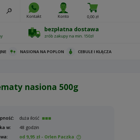
Kontakt
Konto
0,00 zł
bezpłatna dostawa
ny
zrób zakupy na min. 150zł
JNE
NASIONA NA POPLON
CEBULE I KŁĄCZA
ematy nasiona 500g
pność:
duża ilość
ka w:
48 godzin
awa:
od 9,95 zł
- Orlen Paczka