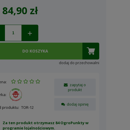
84,90 zł
ena nie zawiera ewentualnych
osztów płatności
DO KOSZYKA
dodaj do przechowalni
ena:
zapytaj o
produkt
rka:
dodaj opinię
d produktu:
TOR-12
Za ten produkt otrzymasz 84 OgroPunkty w
programie lojalnościowym
.