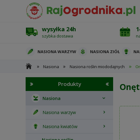
wysyłka 24h
1
szybka dostawa
n
NASIONA WARZYW
NASIONA ZIÓŁ
NA
»
»
»
Nasiona
Nasiona roślin miododajnych
On
OCHRONA ROŚLIN
Produkty
Onęt
Nasiona
Nasiona warzyw
Nasiona kwiatów
Nasiona roślin