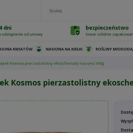
4 dni
bezpieczeństwo
a odstąpienie od umowy
towar solidnie zapakowa
SIONA KWIATÓW
NASIONA NA KIEŁKI
ROŚLINY MIODODA
ętek Kosmos pierzastolistny ekoschematy nasiona 500g
ek Kosmos pierzastolistny ekosch
Dostę
Wysył
Dost