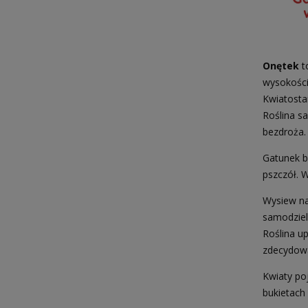
Onętek
t
wysokości
Kwiatosta
Roślina s
bezdroża
Gatunek b
pszczół. 
Wysiew na
samodziel
Roślina u
zdecydowa
Kwiaty poj
bukietach