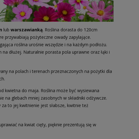
m
lub
warszawianką
. Roślina dorasta do 120cm
óre przywabiają pożyteczne owady zapylające.
ająca roślina urośnie wszędzie i na każdym podłożu.
na dłużej. Naturalnie porasta pola uprawne oraz łąki i
wany na polach i terenach przeznaczonych na pożytki dla
ch.
od kwietna do maja. Roślina może być wysiewana
nie na glebach mniej zasobnych w składniki odżywcze.
 to jej kwitnienie jest słabsze, kwitnie też
prawiać na kwiat cięty, pięknie prezentują się w