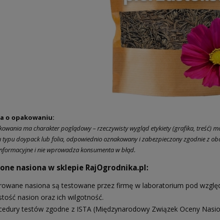
ja o opakowaniu:
kowania ma charakter poglądowy – rzeczywisty wygląd etykiety (grafika, treść) moż
typu doypack lub folia, odpowiednio oznakowany i zabezpieczony zgodnie z obo
nformacyjne i nie wprowadza konsumenta w błąd.
ne nasiona w sklepie RajOgrodnika.pl:
rowane nasiona są testowane przez firmę w laboratorium pod względe
stość nasion oraz ich wilgotność.
cedury testów zgodne z ISTA (Międzynarodowy Związek Oceny Nasio