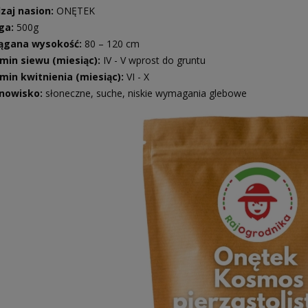
zaj nasion:
ONĘTEK
ga:
500g
ągana wysokość:
80 – 120 cm
min siewu (miesiąc):
IV - V wprost do gruntu
min kwitnienia (miesiąc):
VI - X
nowisko:
słoneczne, suche, niskie wymagania glebowe