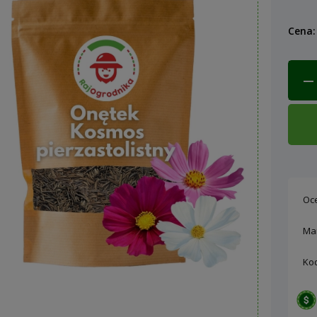
C
Cena:
k
Oc
Ma
Ko