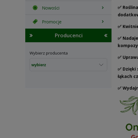
✅ Roślin
Nowości
dodatko
Promocje
✅ Kwitnie
Producenci
✅ Nadaje 
kompozy
Wybierz producenta
✅ Uprawa
✅ Dzięki
łąkach c
✅ Wydajn