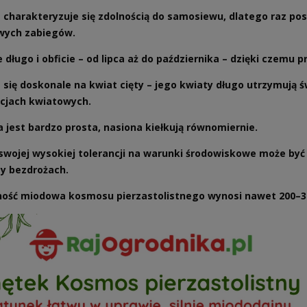
a charakteryzuje się zdolnością do samosiewu, dlatego raz pos
wych zabiegów.
 długo i obficie – od lipca aż do października – dzięki czemu
się doskonale na kwiat cięty – jego kwiaty długo utrzymują św
cjach kwiatowych.
 jest bardzo prosta, nasiona kiełkują równomiernie.
 swojej wysokiej tolerancji na warunki środowiskowe może być
zy bezdrożach.
ość miodowa kosmosu pierzastolistnego wynosi nawet 200–30