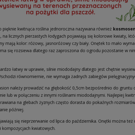
o pięknie kwitnąca roślina jednoroczna nazywana również
kosmose
, na licznych pierzastych łodygach pojawiają się kolorowe kwiaty, kt
ny mają kolor: różowy, jasnoróżowy czy biały. Onętek to mało wymag
ama się rozsiewa dlatego raz zaproszona do ogrodu pozostanie w nim 
.
ardzo łatwy w uprawie, silnie miododajny dlatego jest chętnie wysie
Wschodzi równomiernie, nie wymaga żadnych zabiegów pielęgnacyjny
sion należy prowadzić na głębokość 0,5cm bezpośrednio do gruntu 
nie lub w połączeniu z innymi roślinami miododajnymi. Najlepiej kwit
prawiana na glebach żyznych często dorasta do pokaźnych rozmiarów za
nie później.
awiają się nieprzerwanie od lipca do października. Onętki można też u
 i kompozycjach kwiatowych.