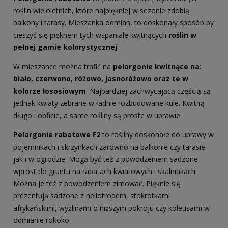
roślin wieloletnich, które najpiękniej w sezonie zdobią
balkony i tarasy. Mieszanka odmian, to doskonały sposób by
cieszyć się pięknem tych wspaniale kwitnących
roślin w
pełnej gamie kolorystycznej
.
W mieszance można trafić na
pelargonie kwitnące na:
biało, czerwono, różowo, jasnoróżowo oraz te w
kolorze łososiowym
. Najbardziej zachwycającą częścią są
jednak kwiaty zebrane w ładnie rozbudowane kule. Kwitną
długo i obficie, a same rośliny są proste w uprawie.
Pelargonie rabatowe F2
to rośliny doskonałe do uprawy w
pojemnikach i skrzynkach zarówno na balkonie czy tarasie
jak i w ogrodzie. Mogą być też z powodzeniem sadzone
wprost do gruntu na rabatach kwiatowych i skalniakach.
Można je też z powodzeniem zimować. Pięknie się
prezentują sadzone z heliotropem, stokrotkami
afrykańskimi, wyżlinami o niższym pokroju czy koleusami w
odmianie rokoko.