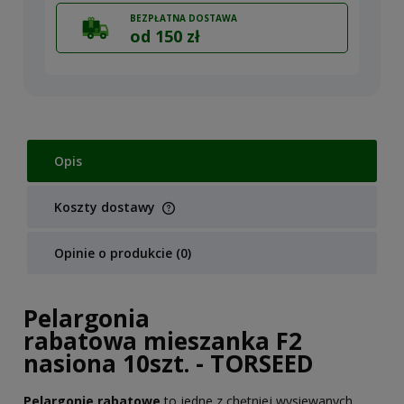
BEZPŁATNA DOSTAWA
od 150 zł
Opis
Koszty dostawy
Cena nie zawiera ewentualnych kosztów płatności
Opinie o produkcie (0)
Pelargonia
rabatowa mieszanka F2
nasiona 10szt. - TORSEED
Pelargonie rabatowe
to jedne z chętniej wysiewanych