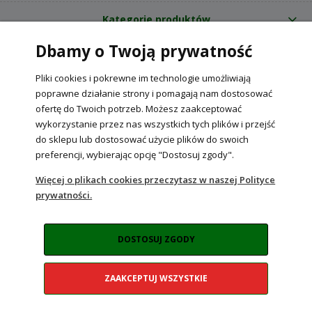
Kategorie produktów
Dbamy o Twoją prywatność
O nas
Pliki cookies i pokrewne im technologie umożliwiają
Internetowy sklep ogrodniczy z nasionami RajOgrodnika.pl
|
poprawne działanie strony i pomagają nam dostosować
NIP: 6090037061, REGON: 260240470 | Czarnca, ul. Tęczowa 31, 29-100
ofertę do Twoich potrzeb. Możesz zaakceptować
Włoszczowa
wykorzystanie przez nas wszystkich tych plików i przejść
do sklepu lub dostosować użycie plików do swoich
preferencji, wybierając opcję "Dostosuj zgody".
POKAŻ PEŁNĄ WERSJĘ STRONY
Więcej o plikach cookies przeczytasz w naszej Polityce
prywatności.
Sklep internetowy Shoper Premium
DOSTOSUJ ZGODY
ZAAKCEPTUJ WSZYSTKIE
Realizacja:
NahoMedia.com