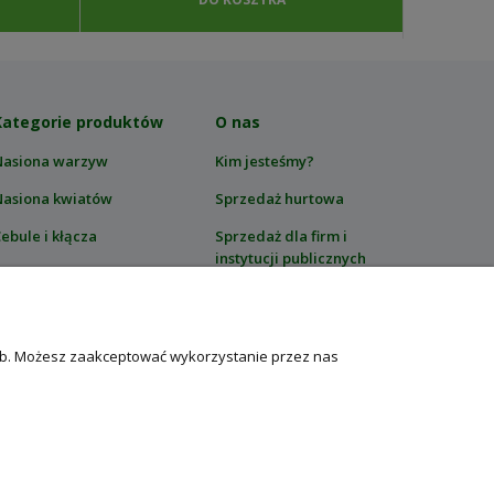
Kategorie produktów
O nas
Nasiona warzyw
Kim jesteśmy?
Nasiona kwiatów
Sprzedaż hurtowa
ebule i kłącza
Sprzedaż dla firm i
instytucji publicznych
rawy i mieszanki
Blog
rodki ochrony roślin
Kontakt
Nawozy
zeb. Możesz zaakceptować wykorzystanie przez nas
ca, ul. Tęczowa 31, 29-100 Włoszczowa