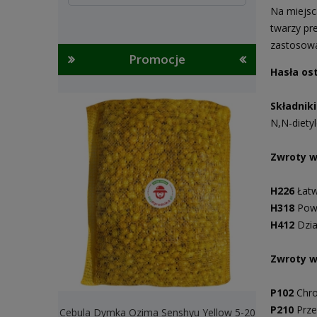
Na miejsc
twarzy pre
zastosowa
Promocje
Hasła os
Składnik
Ν,Ν-diety
Zwroty w
H226
Łatw
H318
Powo
H412
Dzia
Zwroty w
P102
Chro
P210
Przec
Cebula Dymka Ozima Senshyu Yellow 5-20
Cebula Dymk