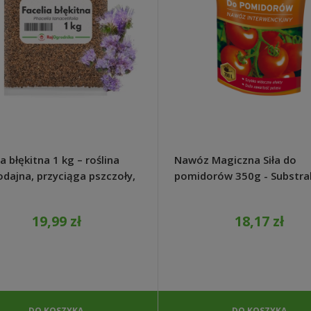
a błękitna 1 kg – roślina
Nawóz Magiczna Siła do
dajna, przyciąga pszczoły,
pomidorów 350g - Substra
o rośnie
19,99 zł
18,17 zł
DO KOSZYKA
DO KOSZYKA