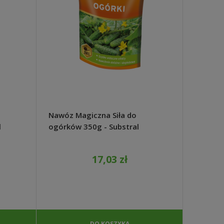
Nawóz Magiczna Siła do
Gorczyc
l
ogórków 350g - Substral
poplon
1kg - 
17,03 zł
DO KOSZYKA