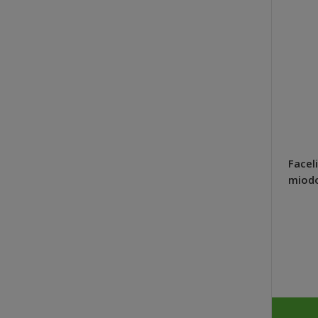
Planton S nawóz do surfinii,
Faceli
petunii kaskadowych, werben
miodo
200g - Plantpol Zaborze
szybk
10,24 zł
DO KOSZYKA