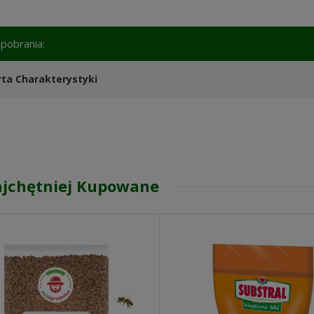
o pobrania:
rta Charakterystyki
jchętniej Kupowane