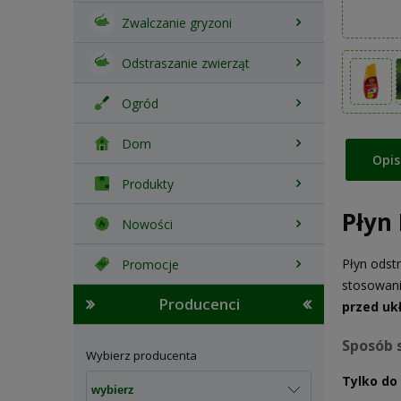
Zwalczanie gryzoni
Odstraszanie zwierząt
Ogród
Dom
Opis
Produkty
Płyn
Nowości
Płyn odst
Promocje
stosowani
Producenci
przed uk
Sposób 
Wybierz producenta
Tylko do