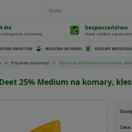
4 dni
bezpieczeństwo
a odstąpienie od umowy
towar solidnie zapakowa
SIONA KWIATÓW
NASIONA NA KIEŁKI
ROŚLINY MIODODA
»
»
e
Preparaty na komary
Płyn Deet 25% Medium na komary, klesz
 Deet 25% Medium na komary, klesz
Dostę
Cena: