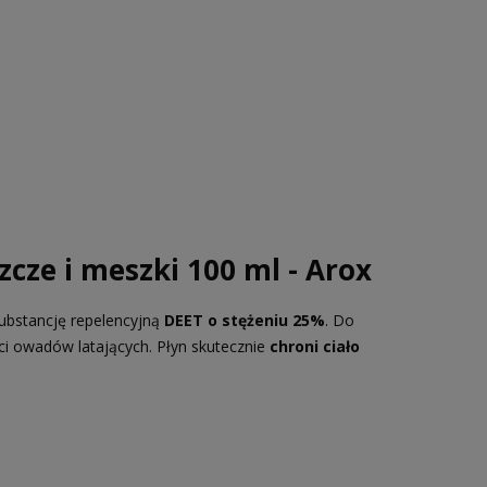
cze i meszki 100 ml - Arox
substancję repelencyjną
DEET o stężeniu 25%
. Do
i owadów latających. Płyn skutecznie
chroni ciało
.