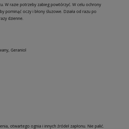
tu. W razie potrzeby zabieg powtórzyć. W celu ochrony
 aby pominąć oczy i błony śluzowe. Działa od razu po
razy dzienne.
wany, Geraniol
nia, otwartego ognia i innych źródeł zapłonu. Nie palić.