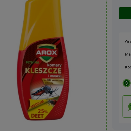
Oc
Ma
Ko