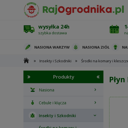
wysyłka 24h
1
szybka dostawa
n
NASIONA WARZYW
NASIONA ZIÓŁ
NA
»
»
Insekty i Szkodniki
Środki na komary i kleszcz
OCHRONA ROŚLIN
Produkty
Płyn
Nasiona
Cebule i kłącza
Insekty i Szkodniki
Środki na komary i