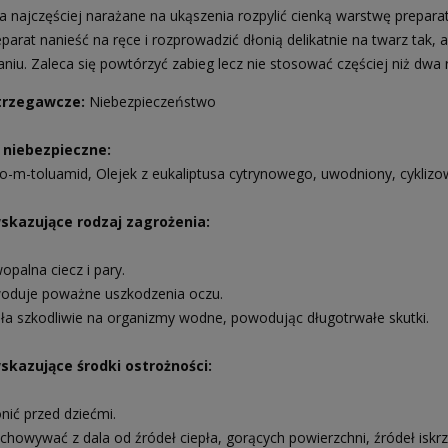
a najczęściej narażane na ukąszenia rozpylić cienką warstwę prepara
parat nanieść na ręce i rozprowadzić dłonią delikatnie na twarz tak,
niu. Zaleca się powtórzyć zabieg lecz nie stosować częściej niż dwa 
trzegawcze:
Niebezpieczeństwo
i niebezpieczne:
lo-m-toluamid, Olejek z eukaliptusa cytrynowego, uwodniony, cyklizo
skazujące rodzaj zagrożenia:
opalna ciecz i pary.
duje poważne uszkodzenia oczu.
ła szkodliwie na organizmy wodne, powodując długotrwałe skutki.
skazujące środki ostrożności:
nić przed dziećmi.
howywać z dala od źródeł ciepła, gorących powierzchni, źródeł iskrze
a Senshyu Yellow Ozima 20-