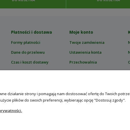
Płatności i dostawa
Moje konto
Formy płatności
Twoje zamówienia
Dane do przelewu
Ustawienia konta
Czas i koszt dostawy
Przechowalnia
C
Zwroty i reklamacje
T
Ś
rawne działanie strony i pomagają nam dostosować ofertę do Twoich potr
 użycie plików do swoich preferencji, wybierając opcję "Dostosuj zgody".
prywatności.
asionami RajOgrodnika.pl
| NIP: 6090037061, REGON: 260240470 | Czarn