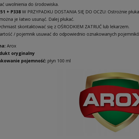
ać uwolnienia do środowiska.
5 mm zimowa 10kg
351 + P338
W PRZYPADKU DOSTANIA SIĘ DO OCZU: Ostrożnie płukać w
i można je łatwo usunąć. Dalej płukać.
105,00 zł
chmiast skontaktować się z OŚRODKIEM ZATRUĆ lub lekarzem.
139,00 zł
 regularna:
rtość / pojemnik usuwać do odpowiednio oznakowanych pojemników
jniższa cena:
139,00 zł
ma:
Arox
dukt oryginalny
kowanie pojemność:
płyn 100 ml
DO KOSZYKA