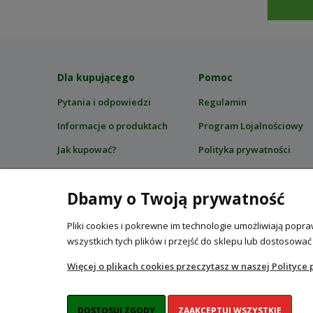
Dla kupującego
Pomoc
Pytania i odpowiedzi
Regulamin
Informacje o produktach
Program Lojalnościowy
Jak kupować?
Polityka prywatności
Bezpieczeństwo zakupów
Certyfikaty i zgodność z
przepisami
Dbamy o Twoją prywatność
Kalendarz ogrodnika
Pliki cookies i pokrewne im technologie umożliwiają pop
wszystkich tych plików i przejść do sklepu lub dostosować
Więcej o plikach cookies przeczytasz w naszej Polityce 
Internetowy sklep ogrodniczy z n
DOSTOSUJ ZGODY
ZAAKCEPTUJ WSZYSTKIE