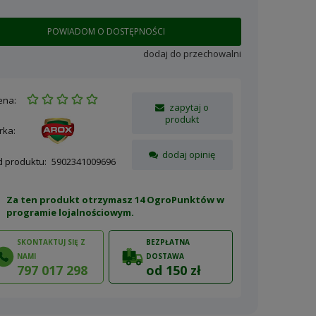
POWIADOM O DOSTĘPNOŚCI
dodaj do przechowalni
ena:
zapytaj o
produkt
rka:
dodaj opinię
d produktu:
5902341009696
Za ten produkt otrzymasz 14 OgroPunktów w
programie lojalnościowym
.
SKONTAKTUJ SIĘ Z
BEZPŁATNA
NAMI
DOSTAWA
797 017 298
od 150 zł