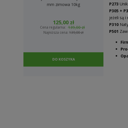
P273
Unik
mm zimowa 10kg
2
P305 + P
jeżeli są 
125,00 zł
P310
Naty
139,00 zł
Cena regularna:
Cena
P501
Zawa
Najniższa cena:
139,00 zł
Na
Fir
Pro
Opa
DO KOSZYKA