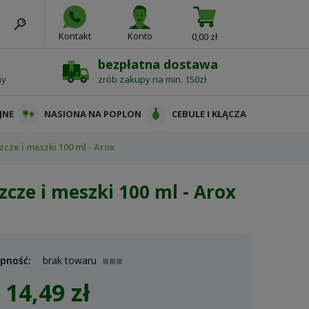
Kontakt
Konto
0,00 zł
bezpłatna dostawa
ny
zrób zakupy na min. 150zł
JNE
NASIONA NA POPLON
CEBULE I KŁĄCZA
cze i meszki 100 ml - Arox
cze i meszki 100 ml - Arox
pność:
brak towaru
14,49 zł