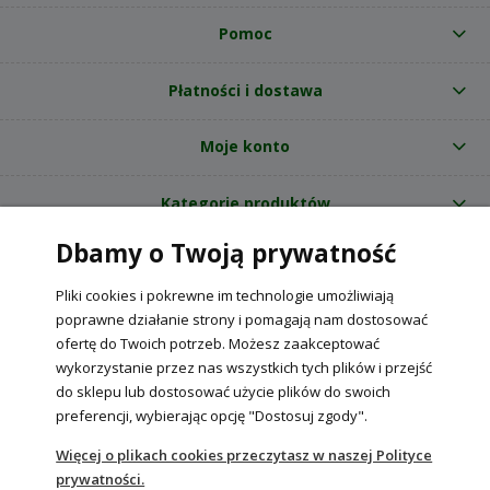
Pomoc
Płatności i dostawa
Moje konto
Kategorie produktów
Dbamy o Twoją prywatność
O nas
Pliki cookies i pokrewne im technologie umożliwiają
Internetowy sklep ogrodniczy z nasionami RajOgrodnika.pl
|
poprawne działanie strony i pomagają nam dostosować
NIP: 6090037061, REGON: 260240470 | Czarnca, ul. Tęczowa 31, 29-100
ofertę do Twoich potrzeb. Możesz zaakceptować
Włoszczowa
wykorzystanie przez nas wszystkich tych plików i przejść
do sklepu lub dostosować użycie plików do swoich
preferencji, wybierając opcję "Dostosuj zgody".
POKAŻ PEŁNĄ WERSJĘ STRONY
Więcej o plikach cookies przeczytasz w naszej Polityce
prywatności.