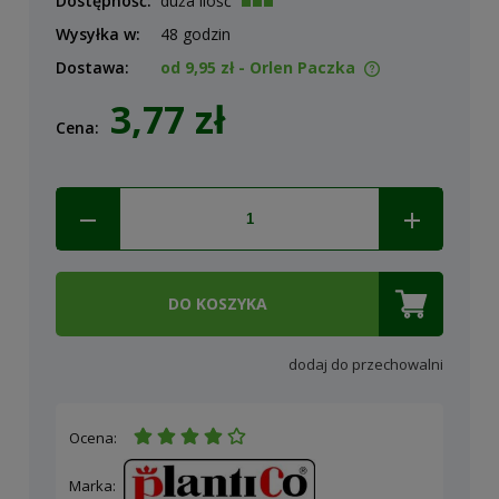
Dostępność:
duża ilość
Wysyłka w:
48 godzin
Dostawa:
od 9,95 zł
- Orlen Paczka
Cena nie zawiera ewentualnych kosztów płatności
3,77 zł
Cena:
DO KOSZYKA
dodaj do przechowalni
Ocena:
Marka: