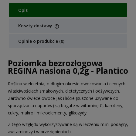
Opis
Koszty dostawy
Cena nie zawiera ewentualnych kosztów płatności
Opinie o produkcie (0)
Poziomka bezrozłogowa
REGINA nasiona 0,2g - Plantico
Roślina wieloletnia, o długim okresie owocowania i cennych
właściwościach smakowych, dietetycznych i odżywczych.
Zarówno świeże owoce jak i liście (suszone używane do
sporządzania naparów) są bogate w witaminę C, karoteny,
cukry, makro i mikroelementy, glikozydy.
Z tego względu wykorzystywane są w leczeniu m.in. podagry,
awitaminozy i w przeziębieniach.