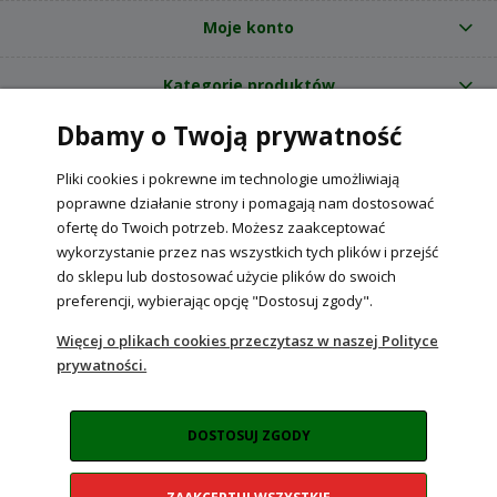
Moje konto
Kategorie produktów
Dbamy o Twoją prywatność
O nas
Pliki cookies i pokrewne im technologie umożliwiają
Internetowy sklep ogrodniczy z nasionami RajOgrodnika.pl
|
poprawne działanie strony i pomagają nam dostosować
NIP: 6090037061, REGON: 260240470 | Czarnca, ul. Tęczowa 31, 29-100
ofertę do Twoich potrzeb. Możesz zaakceptować
Włoszczowa
wykorzystanie przez nas wszystkich tych plików i przejść
do sklepu lub dostosować użycie plików do swoich
preferencji, wybierając opcję "Dostosuj zgody".
POKAŻ PEŁNĄ WERSJĘ STRONY
Więcej o plikach cookies przeczytasz w naszej Polityce
prywatności.
Sklep internetowy Shoper Premium
DOSTOSUJ ZGODY