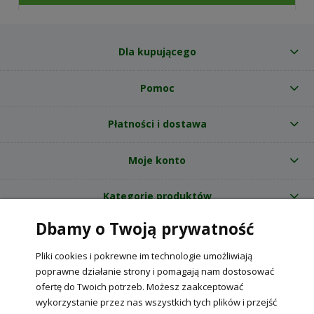
Dla kupującego
Pomoc
Płatności i dostawa
Moje konto
Kategorie produktów
Dbamy o Twoją prywatność
O nas
Pliki cookies i pokrewne im technologie umożliwiają
Internetowy sklep ogrodniczy z nasionami RajOgrodnika.pl
|
poprawne działanie strony i pomagają nam dostosować
NIP: 6090037061, REGON: 260240470 | Czarnca, ul. Tęczowa 31, 29-100
ofertę do Twoich potrzeb. Możesz zaakceptować
Włoszczowa
wykorzystanie przez nas wszystkich tych plików i przejść