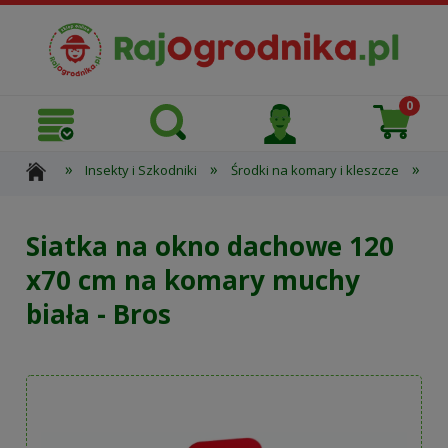
»
»
»
Insekty i Szkodniki
Środki na komary i kleszcze
In
Siatka na okno dachowe 120
x70 cm na komary muchy
biała - Bros