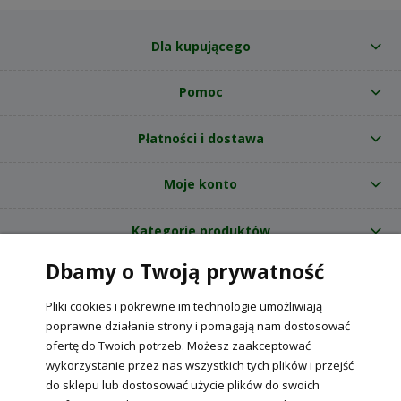
Dla kupującego
Pomoc
Płatności i dostawa
Moje konto
Kategorie produktów
Dbamy o Twoją prywatność
O nas
Pliki cookies i pokrewne im technologie umożliwiają
Internetowy sklep ogrodniczy z nasionami RajOgrodnika.pl
|
poprawne działanie strony i pomagają nam dostosować
NIP: 6090037061, REGON: 260240470 | Czarnca, ul. Tęczowa 31, 29-100
ofertę do Twoich potrzeb. Możesz zaakceptować
Włoszczowa
wykorzystanie przez nas wszystkich tych plików i przejść
do sklepu lub dostosować użycie plików do swoich