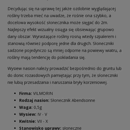
Decydując się na uprawę tej jakże ozdobnie wyglądającej
rośliny trzeba mieć na uwadze, że rośnie ona szybko, a
docelowa wysokość słonecznika może sięgać do 2m.
Najlepszy efekt wizualny osiąga się obsiewając grupowo
dany obszar. Wyrastające rośliny rosną wtedy szpalerem i
stanowią również podporę jedne dla drugich. Słoneczniki
sadzone pojedynczo są mniej odporne na powiewy wiatru, a
rośliny mają tendencję do pokładania się.
Wysiew nasion należy prowadzić bezpośrednio do gruntu lub
do donic rozasdowych pamiętając przy tym, że słoneczniki
nie lubią przesadzania i naruszania bryły korzeniowej.
Firma:
VILMORIN
Rodzaj nasion:
Słonecznik Abendsonne
Waga:
0,5g
Wysiew:
IV - V
Kwitnie:
VII - X
Stanowisko uprawy:
słoneczne