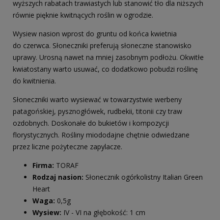
wyższych rabatach trawiastych lub stanowić tło dla niższych
równie pięknie kwitnących roślin w ogrodzie.
Wysiew nasion wprost do gruntu od końca kwietnia
do czerwca. Słoneczniki preferują słoneczne stanowisko
uprawy. Urosną nawet na mniej zasobnym podłożu. Okwitłe
kwiatostany warto usuwać, co dodatkowo pobudzi roślinę
do kwitnienia.
Słoneczniki warto wysiewać w towarzystwie werbeny
patagońskiej, pysznogłówek, rudbekii, titonii czy traw
ozdobnych. Doskonałe do bukietów i kompozycji
florystycznych. Rośliny miododajne chętnie odwiedzane
przez liczne pożyteczne zapylacze.
Firma:
TORAF
Rodzaj nasion:
Słonecznik ogórkolistny Italian Green
Heart
Waga:
0,5g
Wysiew:
IV - VI na głębokość: 1 cm