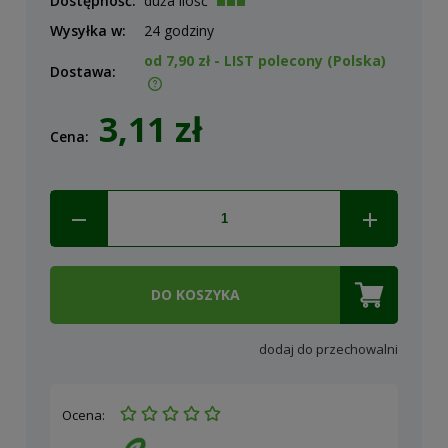
Dostępność:
duża ilość
Wysyłka w:
24 godziny
od 7,90 zł
- LIST polecony
(Polska)
Dostawa:
Cena nie zawiera ewentualnych kosztów płatności
3,11 zł
Cena:
DO KOSZYKA
dodaj do przechowalni
Ocena: