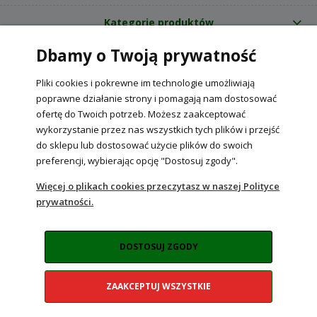
Kategorie produktów
Dbamy o Twoją prywatność
O nas
Pliki cookies i pokrewne im technologie umożliwiają
Internetowy sklep ogrodniczy z nasionami RajOgrodnika.pl
|
poprawne działanie strony i pomagają nam dostosować
NIP: 6090037061, REGON: 260240470 | Czarnca, ul. Tęczowa 31, 29-100
ofertę do Twoich potrzeb. Możesz zaakceptować
Włoszczowa
wykorzystanie przez nas wszystkich tych plików i przejść
do sklepu lub dostosować użycie plików do swoich
preferencji, wybierając opcję "Dostosuj zgody".
POKAŻ PEŁNĄ WERSJĘ STRONY
Więcej o plikach cookies przeczytasz w naszej Polityce
prywatności.
Sklep internetowy Shoper Premium
DOSTOSUJ ZGODY
ZAAKCEPTUJ WSZYSTKIE
Realizacja:
NahoMedia.com