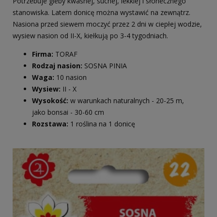
Potrzebuje gleby kwaśnej, suchej, lekkiej i słonecznego
stanowiska. Latem donicę można wystawić na zewnątrz.
Nasiona przed siewem moczyć przez 2 dni w ciepłej wodzie,
wysiew nasion od II-X, kiełkują po 3-4 tygodniach.
Firma:
TORAF
Rodzaj nasion:
SOSNA PINIA
Waga:
10 nasion
Wysiew:
II - X
Wysokość:
w warunkach naturalnych - 20-25 m,
jako bonsai - 30-60 cm
Rozstawa:
1 roślina na 1 donicę