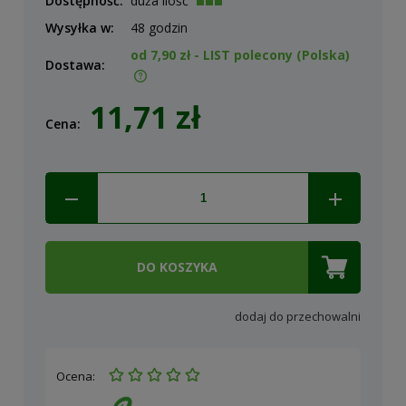
Dostępność:
duża ilość
Wysyłka w:
48 godzin
od 7,90 zł
- LIST polecony
(Polska)
Dostawa:
Cena nie zawiera ewentualnych kosztów płatności
11,71 zł
Cena:
DO KOSZYKA
dodaj do przechowalni
Ocena: