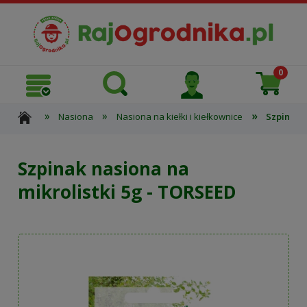
»
»
»
Nasiona
Nasiona na kiełki i kiełkownice
Szpinak n
Szpinak nasiona na
mikrolistki 5g - TORSEED