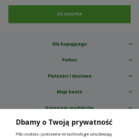
DO KOSZYKA
Dla kupującego
Pomoc
Płatności i dostawa
Moje konto
Kategorie produktów
Dbamy o Twoją prywatność
O nas
Pliki cookies i pokrewne im technologie umożliwiają
Internetowy sklep ogrodniczy z nasionami RajOgrodnika.pl
|