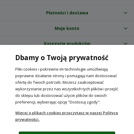
Płatności i dostawa
Moje konto
Kategorie produktów
Dbamy o Twoją prywatność
O nas
Pliki cookies i pokrewne im technologie umożliwiają
Internetowy sklep ogrodniczy z nasionami RajOgrodnika.pl
|
poprawne działanie strony i pomagają nam dostosować
NIP: 6090037061, REGON: 260240470 | Czarnca, ul. Tęczowa 31, 29-100
ofertę do Twoich potrzeb. Możesz zaakceptować
Włoszczowa
wykorzystanie przez nas wszystkich tych plików i przejść
do sklepu lub dostosować użycie plików do swoich
preferencji, wybierając opcję "Dostosuj zgody".
POKAŻ PEŁNĄ WERSJĘ STRONY
Więcej o plikach cookies przeczytasz w naszej Polityce
prywatności.
Sklep internetowy Shoper Premium