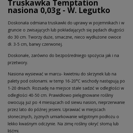
Truskawka Temptation
nasiona 0,03g - W. Legutko
Doskonała odmiana truskawki do uprawy w pojemnikach i w
gruncie o zwisających lub pokładających się pędach długości
do 30 cm. Tworzy duże, smaczne, nieco wydłużone owoce
dł. 3-5 cm, barwy czerwonej.
Doskonałe, zarówno do bezpośredniego spożycia jak i na
przetwory.
Nasiona wysiewać w marcu- kwietniu do skrzynek lub na
palety pod osłonami. w temp 16-20°C wschody następują po
1-20 dniach. Rozsadę na miejsce stałe sadzić w odległości w
odległości 40-50 cm. Prawidłowo pielęgnowane rośliny
owocują już po 4 miesiącach od siewu nasion, nieprzerwanie
przez lato do późnej jesieni. Uprawiać w miejscach
słonecznych, żyznych umiarkowanie wilgotnym podłożu o
lekko kwaśnym odczynie. Na zimę rośliny okryć słomą lub
liśćmi.