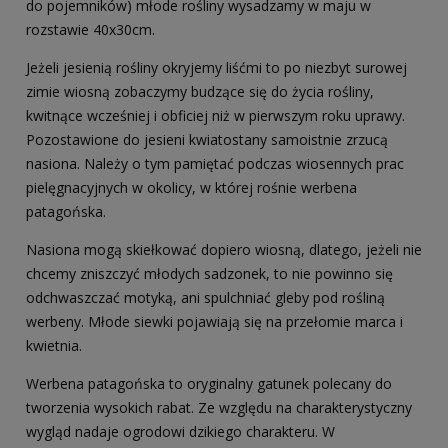
do pojemników) młode rośliny wysadzamy w maju w
rozstawie 40x30cm.
Jeżeli jesienią rośliny okryjemy liśćmi to po niezbyt surowej
zimie wiosną zobaczymy budzące się do życia rośliny,
kwitnące wcześniej i obficiej niż w pierwszym roku uprawy.
Pozostawione do jesieni kwiatostany samoistnie zrzucą
nasiona. Należy o tym pamiętać podczas wiosennych prac
pielęgnacyjnych w okolicy, w której rośnie werbena
patagońska.
Nasiona mogą skiełkować dopiero wiosną, dlatego, jeżeli nie
chcemy zniszczyć młodych sadzonek, to nie powinno się
odchwaszczać motyką, ani spulchniać gleby pod rośliną
werbeny. Młode siewki pojawiają się na przełomie marca i
kwietnia.
Werbena patagońska to oryginalny gatunek polecany do
tworzenia wysokich rabat. Ze względu na charakterystyczny
wygląd nadaje ogrodowi dzikiego charakteru. W