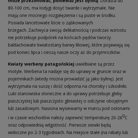
może przezimować, ponieważ jest byliną
. Dorasta do
80-100 cm, ma łodygi dosyć twarde i wytrzymałe. Nie
mają one mocnego rozgałęzienia i są puste w środku.
Posiada lancetowate liście o ząbkowanych
brzegach. Zachwyca swoją delikatnością i podczas wzrostu
nie potrzebuje podpórek na końcach pędów tworzy
baldachowate kwiatostany barwy liliowej, które pojawiają się
pod koniec lipca i cieszą nasze oczy aż do przymrozków.
Kwiaty werbeny patagońskiej
uwielbiane są przez
motyle. Werbena ta nadaje się do uprawy w gruncie oraz w
pojemnikach (wtedy można prowadzić ją jako bylinę). Jest
wytrzymała na suszę i dość odporna na choroby i szkodniki.
Lubi stanowiska słoneczne a do uprawy potrzebuje gleby
piaszczystej lub piaszczysto gliniastej o odczynie obojętnym
lub zasadowym. Nasiona wysiewamy w marcu pod osłonami
0
i w czasie wschodów należy zapewnić temperaturę 20-26
C
oraz odpowiednią wilgotność. Pierwsze siewki będą
widoczne po 2-3 tygodniach. Na miejsce stałe (na rabaty lub