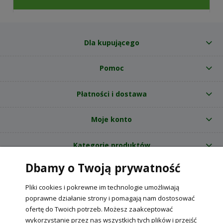
Dla kupującego
Pomoc
Płatności i dostawa
Moje konto
Kategorie produktów
Dbamy o Twoją prywatność
O nas
Pliki cookies i pokrewne im technologie umożliwiają
Internetowy sklep ogrodniczy z nasionami RajOgrodnika.pl
|
poprawne działanie strony i pomagają nam dostosować
NIP: 6090037061, REGON: 260240470 | Czarnca, ul. Tęczowa 31, 29-100
ofertę do Twoich potrzeb. Możesz zaakceptować
Włoszczowa
wykorzystanie przez nas wszystkich tych plików i przejść