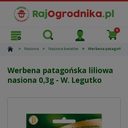
»
»
»
Nasiona
Nasiona kwiatów
Werbena patagońska li
Werbena patagońska liliowa
nasiona 0,3g - W. Legutko