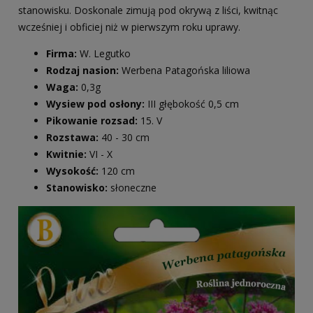
stanowisku. Doskonale zimują pod okrywą z liści, kwitnąc
wcześniej i obficiej niż w pierwszym roku uprawy.
Firma:
W. Legutko
Rodzaj nasion:
Werbena Patagońska liliowa
Waga:
0,3g
Wysiew pod osłony:
III głębokość 0,5 cm
Pikowanie rozsad:
15. V
Rozstawa:
40 - 30 cm
Kwitnie:
VI - X
Wysokość:
120 cm
Stanowisko:
słoneczne