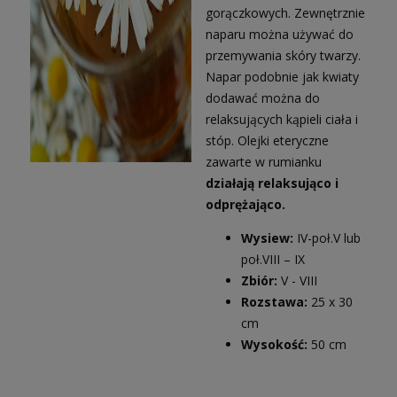
gorączkowych. Zewnętrznie
naparu można używać do
przemywania skóry twarzy.
Napar podobnie jak kwiaty
dodawać można do
relaksujących kąpieli ciała i
stóp. Olejki eteryczne
zawarte w rumianku
działają relaksująco i
odprężająco.
Wysiew:
IV-poł.V lub
poł.VIII – IX
Zbiór:
V - VIII
Rozstawa:
25 x 30
cm
Wysokość:
50 cm