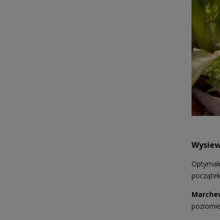
Wysiew
Optymaln
początek
Marche
poziomie