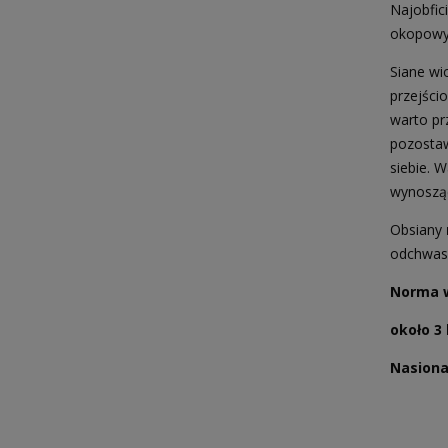
Najobfic
okopowyc
Siane wi
przejści
warto pr
pozostaw
siebie. 
wynoszą
Obsiany
odchwas
Norma 
około 3
Nasiona