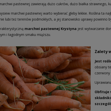
marchwi pastewnej zawierają dużo cukrów, dużo białka strawnego, ka
ysiew marchwi pastewnej warto wybierać gleby lekkie. Roślina ta najl
ie lubi też terenów podmokłych, a jej stanowisko uprawy powinno 
rakterystyczną
marchwi pastewnej
Krystyna
jest wytwarzanie do
hym i łagodnym smaku miąższu.
Zalety 
Jest rośl
obsiany t
czerwony 
Uprawiana
Obfituje
składnik
szczegól