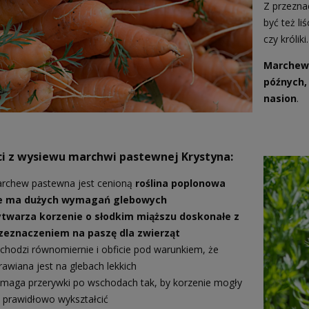
Z przezna
być też li
czy króliki
Marchew 
późnych
nasion
.
ci z wysiewu marchwi pastewnej Krystyna:
rchew pastewna jest cenioną
roślina poplonowa
e ma dużych wymagań glebowych
twarza korzenie o słodkim miąższu doskonałe z
zeznaczeniem na paszę dla zwierząt
chodzi równomiernie i obficie pod warunkiem, że
rawiana jest na glebach lekkich
maga przerywki po wschodach tak, by korzenie mogły
ę prawidłowo wykształcić