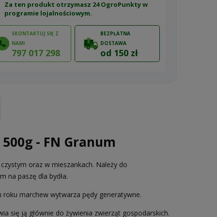
Za ten produkt otrzymasz 24 OgroPunkty w
programie lojalnościowym
.
SKONTAKTUJ SIĘ Z
BEZPŁATNA
NAMI
DOSTAWA
797 017 298
od 150 zł
ów
 500g - FN Granum
e czystym oraz w mieszankach. Należy do
m na paszę dla bydła.
gim roku marchew wytwarza pędy generatywne.
wia się ją głównie do żywienia zwierząt gospodarskich.