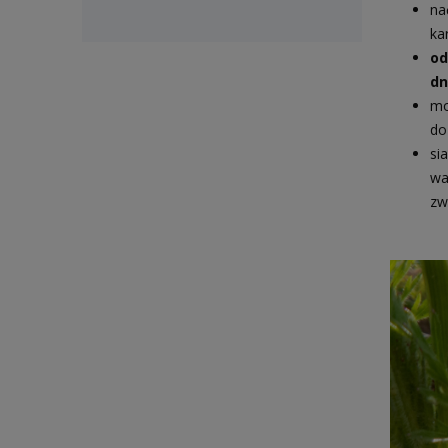
na
ka
od
dn
mo
d
si
wa
zw