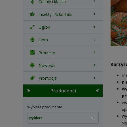
Cebule i kłącza
Insekty i Szkodniki
Ogród
Dom
Produkty
Korzyś
Nowości
ma
Promocje
ni
wy
Producenci
pr
ws
Wybierz producenta
up
wy
si