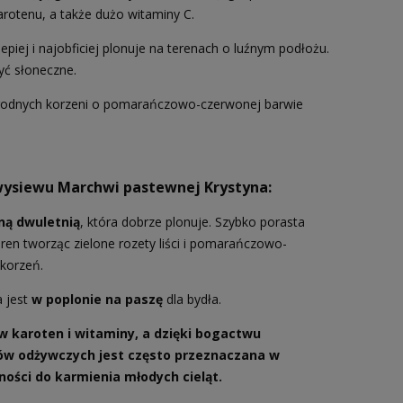
rotenu, a także dużo witaminy C.
epiej i najobficiej plonuje na terenach o luźnym podłożu.
być słoneczne.
rodnych korzeni o pomarańczowo-czerwonej barwie
wysiewu Marchwi pastewnej Krystyna:
iną dwuletnią
, która dobrze plonuje. Szybko porasta
eren tworząc zielone rozety liści i pomarańczowo-
korzeń.
 jest
w poplonie na paszę
dla bydła.
 w karoten i witaminy, a dzięki bogactwu
ów odżywczych jest często przeznaczana w
ności do karmienia młodych cieląt.