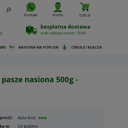
Kontakt
Konto
0,00 zł
bezpłatna dostawa
ny
zrób zakupy na min. 150zł
JNE
NASIONA NA POPLON
CEBULE I KŁĄCZA
pasze nasiona 500g -
pność:
duża ilość
ka w:
24 godziny