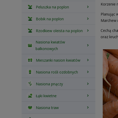
Korzenie 
Peluszka na poplon
Planując w
Bobik na poplon
Marchew n
Cechą cha
Rzodkiew oleista na poplon
oraz kruc
Nasiona kwiatów
balkonowych
Mieszanki nasion kwiatów
Nasiona rośli ozdobnych
Nasiona pnączy
Łąki kwietne
Nasiona traw