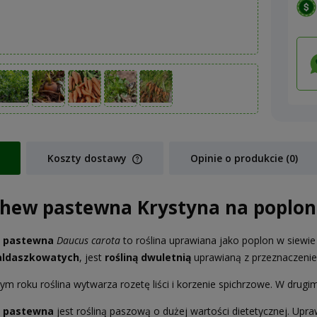
Koszty dostawy
Opinie o produkcie (0)
Cena nie zawiera ewentualnych koszt
hew pastewna Krystyna na poplon
płatności
 pastewna
Daucus carota
to roślina uprawiana jako poplon w siewi
ldaszkowatych
, jest
rośliną dwuletnią
uprawianą z przeznaczenie
ym roku roślina wytwarza rozetę liści i korzenie spichrzowe. W dru
 pastewna
jest rośliną paszową o dużej wartości dietetycznej. Upra