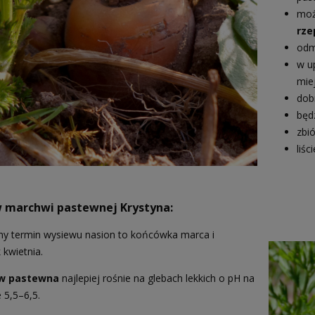
moż
rze
odm
w u
mie
dob
będ
zbi
liś
 marchwi pastewnej Krystyna:
y termin wysiewu nasion to końcówka marca i
 kwietnia.
w pastewna
najlepiej rośnie na glebach lekkich o pH na
 5,5–6,5.