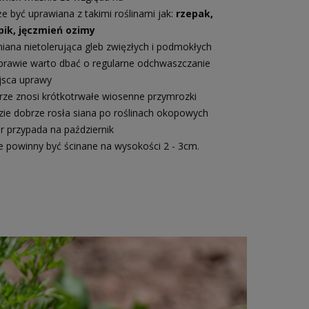
e być uprawiana z takimi roślinami jak:
rzepak,
pik, jęczmień ozimy
iana nietolerująca gleb zwięzłych i podmokłych
prawie warto dbać o regularne odchwaszczanie
jsca uprawy
rze znosi krótkotrwałe wiosenne przymrozki
zie dobrze rosła siana po roślinach okopowych
ór przypada na październik
cie powinny być ścinane na wysokości 2 - 3cm.