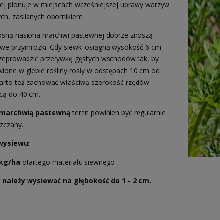
iej plonuje w miejscach wcześniejszej uprawy warzyw
h, zasilanych obornikiem.
osną nasiona marchwi pastewnej dobrze znoszą
owe przymrozki. Gdy siewki osiągną wysokość 6 cm
zeprowadzić przerywkę gęstych wschodów tak, by
ione w glebie rośliny rosły w odstępach 10 cm od
Warto też zachować właściwą szerokość rzędów
cą do 40 cm.
marchwią pastewną
teren powinien być regularnie
zczany.
wysiewu:
 kg/ha
otartego materiału siewnego
 należy wysiewać na głębokość do 1 - 2 cm.