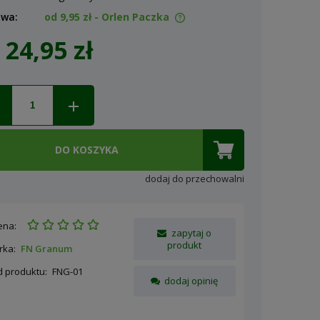
awa:
od 9,95 zł
- Orlen Paczka
24,95 zł
ena nie zawiera ewentualnych
osztów płatności
DO KOSZYKA
dodaj do przechowalni
ena:
zapytaj o
produkt
rka:
FN Granum
d produktu:
FNG-01
dodaj opinię