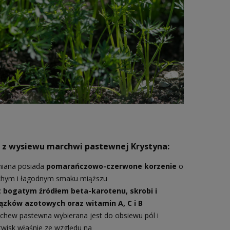
i z wysiewu
marchwi pastewnej Krystyna:
iana posiada
pomarańczowo-czerwone korzenie
o
chym i łagodnym smaku miąższu
t bogatym źródłem beta-karotenu, skrobi i
ązków azotowych oraz witamin A, C i B
chew pastewna wybierana jest do obsiewu pól i
twisk właśnie ze względu na