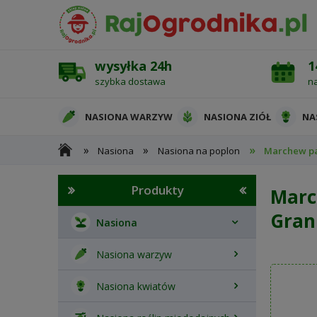
wysyłka 24h
1
szybka dostawa
n
NASIONA WARZYW
NASIONA ZIÓŁ
NA
»
»
»
Nasiona
Nasiona na poplon
Marchew pa
OCHRONA ROŚLIN
Produkty
Marc
Gra
Nasiona
Nasiona warzyw
Nasiona kwiatów