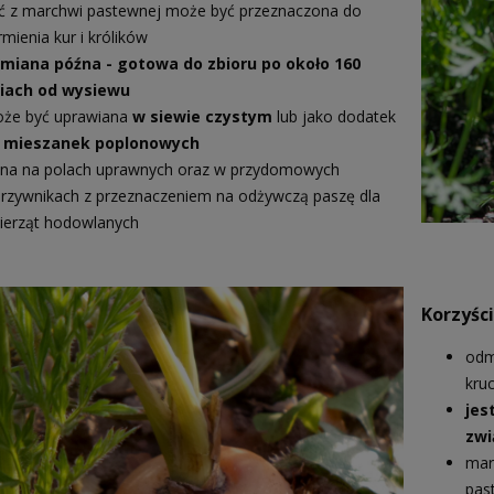
ć z marchwi pastewnej może być przeznaczona do
rmienia kur i królików
miana późna - gotowa do zbioru po około 160
iach od wysiewu
że być uprawiana
w siewie czystym
lub jako dodatek
o
mieszanek poplonowych
ana na polach uprawnych oraz w przydomowych
rzywnikach z przeznaczeniem na odżywczą paszę dla
ierząt hodowlanych
Korzyśc
odm
kru
jes
zwi
mar
pas