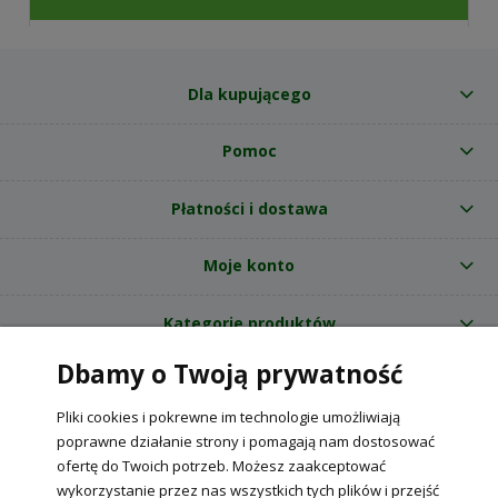
Dla kupującego
Pomoc
Płatności i dostawa
Moje konto
Kategorie produktów
Dbamy o Twoją prywatność
O nas
Pliki cookies i pokrewne im technologie umożliwiają
Internetowy sklep ogrodniczy z nasionami RajOgrodnika.pl
|
poprawne działanie strony i pomagają nam dostosować
NIP: 6090037061, REGON: 260240470 | Czarnca, ul. Tęczowa 31, 29-100
ofertę do Twoich potrzeb. Możesz zaakceptować
Włoszczowa
wykorzystanie przez nas wszystkich tych plików i przejść