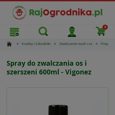
»
»
»
Insekty i Szkodniki
Zwalczanie much i os
Preparat
Spray do zwalczania os i
szerszeni 600ml - Vigonez