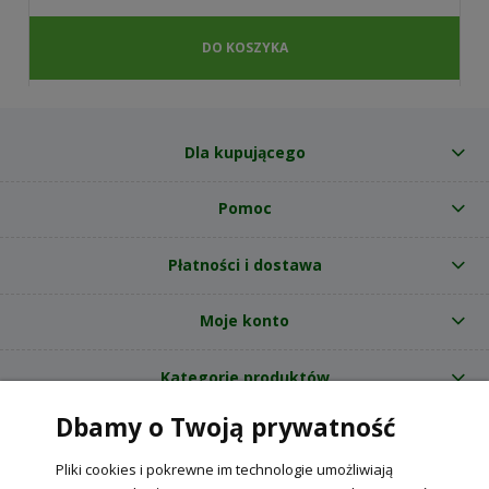
DO KOSZYKA
Dla kupującego
Pomoc
Płatności i dostawa
Moje konto
Kategorie produktów
Dbamy o Twoją prywatność
O nas
Pliki cookies i pokrewne im technologie umożliwiają
Internetowy sklep ogrodniczy z nasionami RajOgrodnika.pl
|